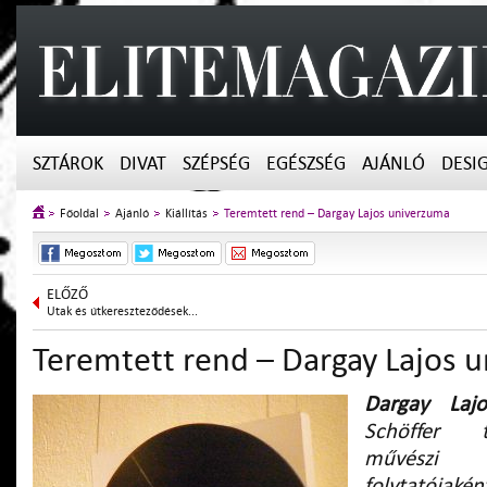
SZTÁROK
DIVAT
SZÉPSÉG
EGÉSZSÉG
AJÁNLÓ
DESI
Főoldal
Ajánló
Kiállítás
Teremtett rend – Dargay Lajos univerzuma
ELŐZŐ
Utak és útkereszteződések...
Teremtett rend – Dargay Lajos 
Darg
ay Lajo
Schöffer t
művészi
folytatójak