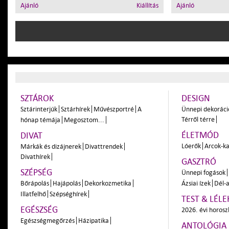
Ajánló
Kiállítás
Ajánló
SZTÁROK
DESIGN
Sztárinterjúk
Sztárhírek
Művészportré
A
Ünnepi dekoráci
Térről térre
hónap témája
Megosztom...
ÉLETMÓD
DIVAT
Lóerők
Arcok-ka
Márkák és dizájnerek
Divattrendek
Divathírek
GASZTRÓ
SZÉPSÉG
Ünnepi fogások
Bőrápolás
Hajápolás
Dekorkozmetika
Ázsiai ízek
Dél-a
Illatfelhő
Szépséghírek
TEST & LÉLE
EGÉSZSÉG
2026. évi horos
Egészségmegőrzés
Házipatika
ANTOLÓGIA