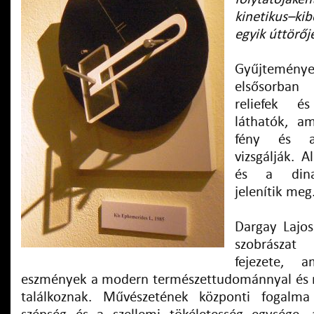
kinetikus–ki
egyik úttörőj
Gyűjtemén
elsősorban
reliefek é
láthatók, a
fény és a
vizsgálják. 
és a dina
jelenítik meg
Dargay Lajo
szobrászat
fejezete, 
eszmények a modern természettudománnyal és m
találkoznak. Művészetének központi fogalma