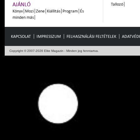
AJÁNLÓ
Tallozó
Könyv
Mozi
Zene
Kiállítás
Program
És
minden más
KAPCSOLAT
IMPRESSZUM
FELHASZNÁLÁSI FELTÉTELEK
ADATVÉD
Copyright © 2007-2026 Elite Magazin - Minden jog fenntartva.