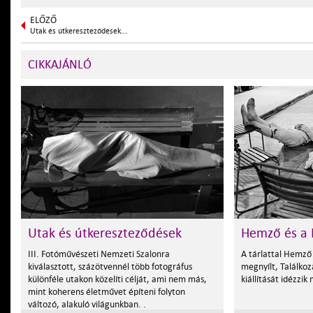
ELŐZŐ
Utak és útkereszteződések...
CIKKAJÁNLÓ
Utak és útkereszteződések
Hemző és a 
III. Fotóművészeti Nemzeti Szalonra
A tárlattal Hemző
kiválasztott, százötvennél több fotográfus
megnyílt, Találko
különféle utakon közelíti célját, ami nem más,
kiállítását idézzik
mint koherens életművet építeni folyton
változó, alakuló világunkban. .