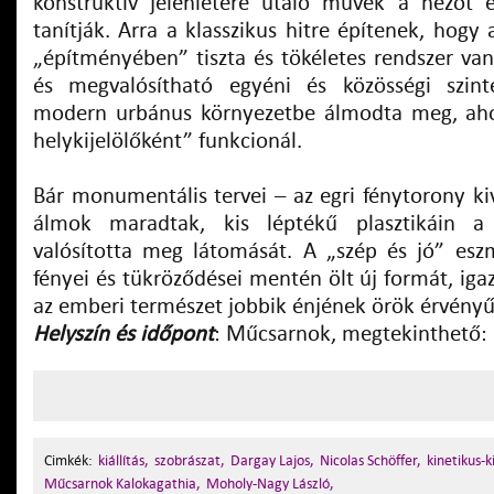
konstruktív jelenlétére utaló művek a nézőt 
tanítják. Arra a klasszikus hitre építenek, hogy 
„építményében” tiszta és tökéletes rendszer van
és megvalósítható egyéni és közösségi szinte
modern urbánus környezetbe álmodta meg, ahol
helykijelölőként” funkcionál.
Bár monumentális tervei – az egri fénytorony ki
álmok maradtak, kis léptékű plasztikáin a 
valósította meg látomását. A „szép és jó” esz
fényei és tükröződései mentén ölt új formát, iga
az emberi természet jobbik énjének örök érvényű
Helyszín és időpont
: Műcsarnok, megtekinthető:
Cimkék:
kiállítás,
szobrászat,
Dargay Lajos,
Nicolas Schöffer,
kinetikus-
Műcsarnok Kalokagathia,
Moholy-Nagy László,