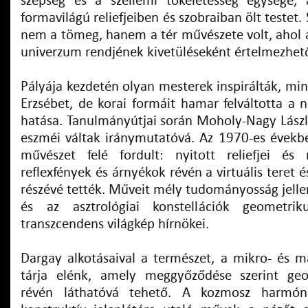
szépség és a szellemi tökéletesség egysége, 
formavilágú reliefjeiben és szobraiban ölt testet
nem a tömeg, hanem a tér művészete volt, ahol a
univerzum rendjének kivetüléseként értelmezhet
Pályája kezdetén olyan mesterek inspirálták, mint
Erzsébet, de korai formáit hamar felváltotta a 
hatása. Tanulmányútjai során Moholy-Nagy László
eszméi váltak iránymutatóvá. Az 1970-es évekb
művészet felé fordult: nyitott reliefjei és
reflexfények és árnyékok révén a virtuális teret és
részévé tették. Műveit mély tudományosság jelle
és az asztrológiai konstellációk geometrik
transzcendens világkép hírnökei.
Dargay alkotásaival a természet, a mikro- és 
tárja elénk, amely meggyőződése szerint geo
révén láthatóvá tehető. A kozmosz harmón