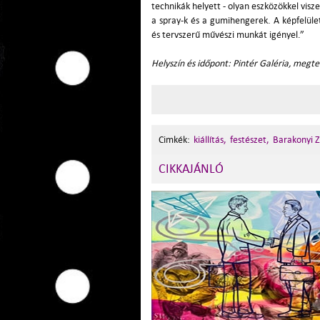
technikák helyett - olyan eszközökkel vis
a spray-k és a gumihengerek. A képfelüle
és tervszerű művészi munkát igényel.”
Helyszín és időpont: Pintér Galéria, megt
Cimkék:
kiállítás,
festészet,
Barakonyi 
CIKKAJÁNLÓ