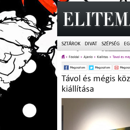
SZTÁROK
DIVAT
SZÉPSÉG
EG
Főoldal
Ajánló
Kiállítás
Távol és még
Távol és mégis kö
kiállítása