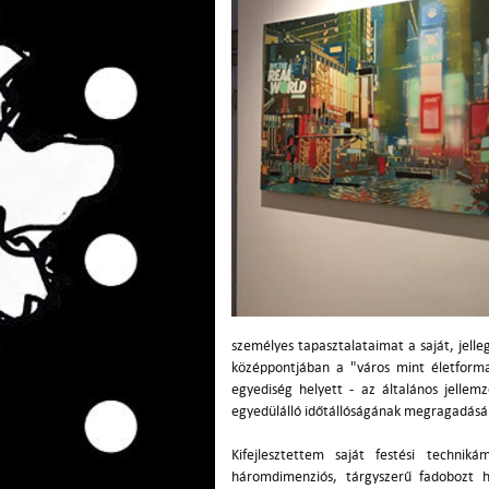
személyes tapasztalataimat a saját, jell
középpontjában a "város mint életforma
egyediség helyett - az általános jelle
egyedülálló időtállóságának megragadásá
Kifejlesztettem saját festési techni
háromdimenziós, tárgyszerű fadobozt 