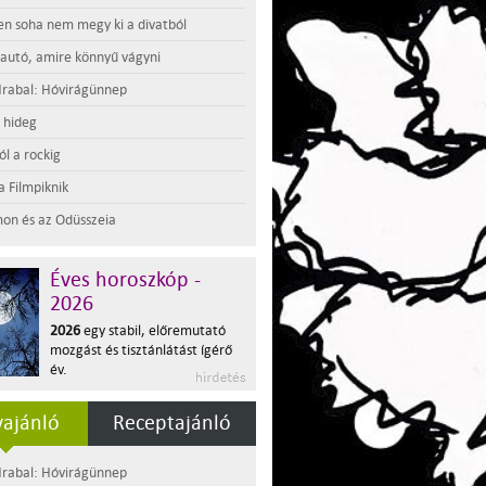
en soha nem megy ki a divatból
 autó, amire könnyű vágyni
rabal: Hóvirágünnep
t hideg
l a rockig
a Filmpiknik
on és az Odüsszeia
Éves horoszkóp -
2026
2026
egy stabil, előremutató
mozgást és tisztánlátást ígérő
év.
ajánló
Receptajánló
rabal: Hóvirágünnep