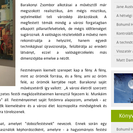
Barakonyi Zsombor alkotásai a művésztől már
Jane Aust
megszokott realisztikus, ám mégis misztikus,
A hétvégi
sejtelmekkel teli városkép ábrázolások. A
megfestett témák mindig a városi forgatagban
Bohumil H
elkapott pillanatfelvételek, de mégis időtlenséget
Kontrolál
sugároznak. A valóságos részletekből a művész nem
rekonstruálja a helyszínt, hanem egyedi
A technótó
technikájával újravizionálja, felülbírálja az eredeti
Visszatér 
látványt, ezzel a valóságérzékelés más
dimenziójába emelve a nézőt.
Matt Dam
Festményein kiemelt szerepet kap a fény. A fény,
mint az örömök forrása, és a fény, ami az öröm
felé, az örömök kertjébe repít. Barakonyi saját
művészetéről így vallott: „A városi életről szerzett
egzetes festői megközelítéseimen keresztül fejezem ki. Munkáim
" áll. Festményeimet saját fotóimra alapozom, amelyek - az
mzők kiemelésére és a városi élet kozmopolita minőségének és
ra törekszenek.
Könyv
kámat, amelyet "dobozfestésnek" nevezek. Ennek során egy
Bohumil H
használok képhordozóként, amelyre - a hagyományos festési