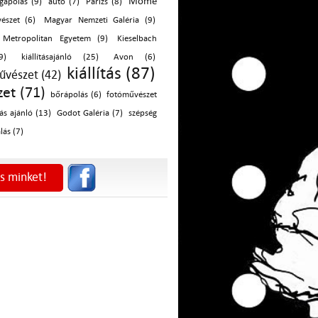
Mome
gápolás (9)
autó (7)
Párizs (8)
észet (6)
Magyar Nemzeti Galéria (9)
 Metropolitan Egyetem (9)
Kieselbach
9)
kiállításajánló (25)
Avon (6)
kiállítás (87)
vészet (42)
zet (71)
bőrápolás (6)
fotóművészet
tás ajánló (13)
Godot Galéria (7)
szépség
lás (7)
s minket!