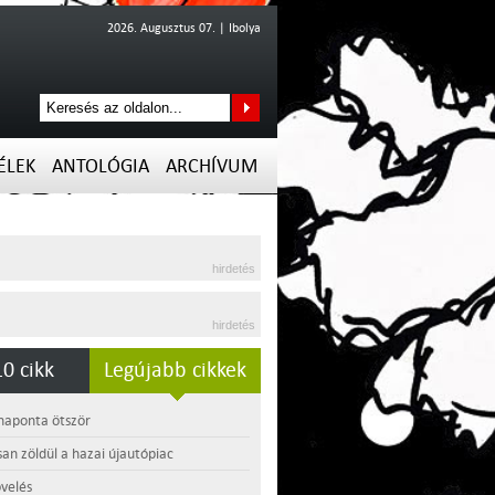
2026. Augusztus 07. | Ibolya
ÉLEK
ANTOLÓGIA
ARCHÍVUM
hirdetés
hirdetés
0 cikk
Legújabb cikkek
 naponta ötször
an zöldül a hazai újautópiac
velés