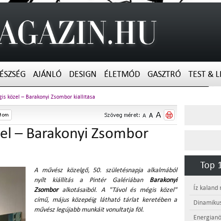
ÉSZSÉG
AJÁNLÓ
DESIGN
ÉLETMÓD
GASZTRÓ
TEST & L
is közel – Barakonyi Zsombor kiállítása
zel – Barakonyi Zsombor
Top 1
A művész közelgő, 50. születésnapja alkalmából
nyílt kiállítás a Pintér Galériában
Barakonyi
Íz kaland
Zsombor
alkotásaiból. A "Távol és mégis közel"
című, május közepéig látható tárlat keretében a
Dinamikus
művész legújabb munkáit vonultatja föl.
Energianö