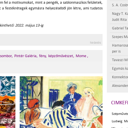
zem fel a motívumokat, mint a pengék, a sablonmaszkos felületek,
S. A. Cosb
t a festékrétegek egymásra helyezéséből jön létre, ami tudatos
Nagy T. K
Judit Rita
ekinthető: 2022. május 13-ig
Gabriel Ta
Szepes Má
hirdetés
Hamarosan 
per is
Zsombor,
Pintér Galéria,
fény,
képzőművészet,
Mome ,
Tavaszi M
Egymás ka
Konnektor
Alexander
CIMKEF
Szépművés
Ludwig M