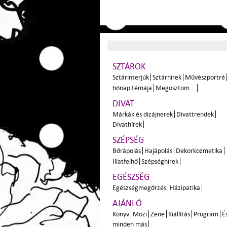
SZTÁROK
Sztárinterjúk
Sztárhírek
Művészportré
hónap témája
Megosztom...
DIVAT
Márkák és dizájnerek
Divattrendek
Divathírek
SZÉPSÉG
Bőrápolás
Hajápolás
Dekorkozmetika
Illatfelhő
Szépséghírek
EGÉSZSÉG
Egészségmegőrzés
Házipatika
AJÁNLÓ
Könyv
Mozi
Zene
Kiállítás
Program
É
minden más