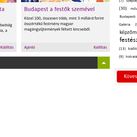
(7)
szépsé
ta
Budapest a festők szemével
(30)
műv
Budapesti
Közel 100, összesen több, mint 3 milliárd forint
összértékű festmény magyar
abadság
Galéria (
magángyűjtemények féltett kincseiből.
ia, a
képzőmű
festés
Kiállítás
Ajánló
Kiállítás
(13)
kiállí
(9)
hidratá
Köves