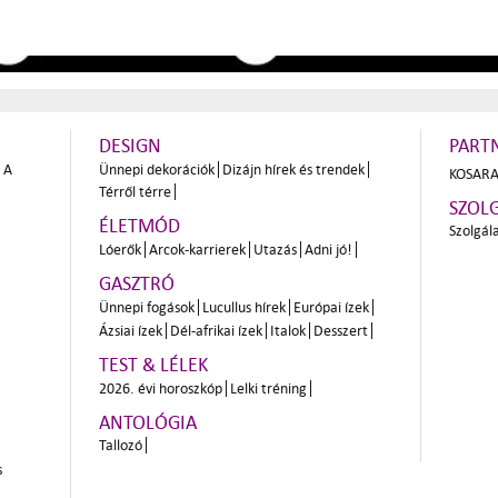
DESIGN
PART
A
Ünnepi dekorációk
Dizájn hírek és trendek
KOSARA
Térről térre
SZOL
ÉLETMÓD
Szolgál
Lóerők
Arcok-karrierek
Utazás
Adni jó!
GASZTRÓ
Ünnepi fogások
Lucullus hírek
Európai ízek
Ázsiai ízek
Dél-afrikai ízek
Italok
Desszert
TEST & LÉLEK
2026. évi horoszkóp
Lelki tréning
ANTOLÓGIA
Tallozó
s