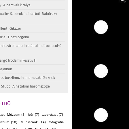
y: A hamvak királya
atalin: Szobrok indulatból. Rabóczky
llent: Gikszer
ria: Tibeti orgona
lezárulhat a Líra által indított utolsó
argó Irodalmi Fesztivál
rjaiban
os buszlimuzin - nemcsak főniknek
 Stubb: A hatalom háromszöge
ELHŐ
zeti Múzeum (8)
bőr (7)
szobrászat (7)
úzeum (10)
Műcsarnok (14)
fotográfia