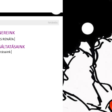
hirdetés
NEREINK
S RENÁTA
GÁLTATÁSAINK
atásaink