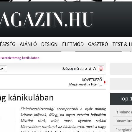
ÉSZSÉG
AJÁNLÓ
DESIGN
ÉLETMÓD
GASZTRÓ
TEST & L
iszerbiztonság kánikulában
KÖVETKEZŐ
Megérkezett a Fitein...
ág kánikulában
Top 1
Élelmiszerbiztonsági szempontból a nyár mindig
Íz kaland
kritikus időszak, főleg, ha olyan extrém hőhullám
köszönt ránk, mint most. Ilyenkor sokkal
Dinamikus
könnyebben romlanak az élelmiszerek, mert a nagy
Energianö