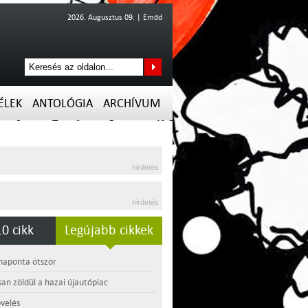
2026. Augusztus 09. | Emőd
ÉLEK
ANTOLÓGIA
ARCHÍVUM
hirdetés
hirdetés
0 cikk
Legújabb cikkek
 naponta ötször
an zöldül a hazai újautópiac
velés