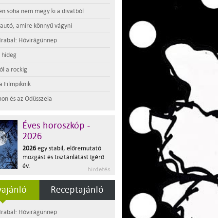
en soha nem megy ki a divatból
 autó, amire könnyű vágyni
rabal: Hóvirágünnep
t hideg
l a rockig
a Filmpiknik
on és az Odüsszeia
Éves horoszkóp -
2026
2026
egy stabil, előremutató
mozgást és tisztánlátást ígérő
év.
ajánló
Receptajánló
rabal: Hóvirágünnep