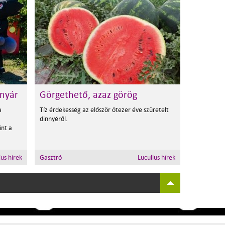
 nyár
Görgethető, azaz görög
a
Tíz érdekesség az először ötezer éve szüretelt
dinnyéről.
int a
lus hírek
Gasztró
Lucullus hírek