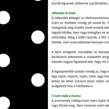
tiszták legyenek, beleértve a grillezéshez,
Hőkezelés és hűtés
A hőkezelés elősegíti az élelmiszerbizto
Ezért az ételeket mindig jól süssük át, 
melegítsük meg mielőtt ismét ennénk belő
tegyük hűtőbe, ilyen nagy melegben ne vá
vízfürdőbe, főleg a kifőtt tészták, a főtt
hűtőbe, mert ezek különösen könnyen ro
A kerti sütögetés maradékai se maradjan
kockázatot jelentenek a szabadtéri progr
esküvőn nagyon figyeljünk oda, hogy mit vi
A legalapvetőbb szabály mindig az, hogy 
lágy sajtot, tejszínt, tojást, halat vagy h
ehhez be lehet szerezni olyan tálaló- és
szolgálatot tesz a hűtőtáska is.
A nyers tojás a mumus
A szalmonella rizikója miatt nyers tojást 
vagy főzünk meg. Nem tanácsos ezért példá