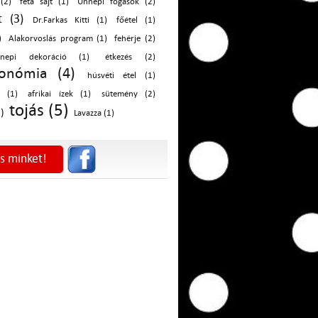
(2)
feta sajt (1)
Ünnepi fogások (2)
t (3)
Dr.Farkas Kitti (1)
főétel (1)
)
Alakorvoslás program (1)
fehérje (2)
nepi dekoráció (1)
étkezés (2)
ronómia (4)
húsvéti étel (1)
 (1)
afrikai ízek (1)
sütemény (2)
tojás (5)
)
Lavazza (1)
s minket!