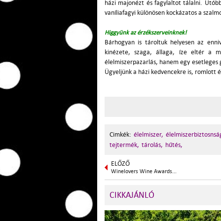
házi majonézt és fagylaltot tálalni. Utó
vaníliafagyi különösen kockázatos a szalm
Higgyünk az érzékszerveinknek!
Bárhogyan is tároltuk helyesen az enni
kinézete, szaga, állaga, íze eltér a 
élelmiszerpazarlás, hanem egy esetleges 
Ügyeljünk a házi kedvencekre is, romlott 
Cimkék:
élelmiszer,
élelmiszerbiztosnsá
tejtermék,
tárolás,
hűtés,
ELŐZŐ
Winelovers Wine Awards...
CIKKAJÁNLÓ