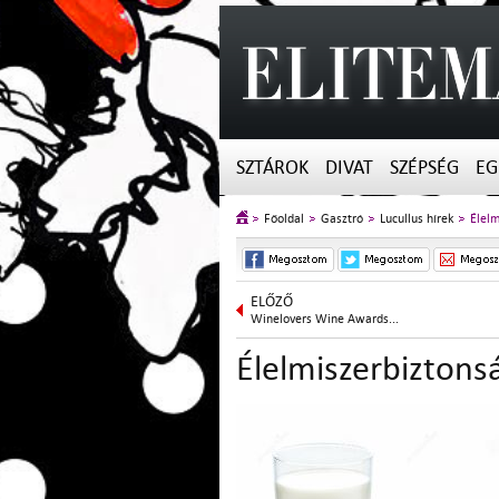
SZTÁROK
DIVAT
SZÉPSÉG
EG
Főoldal
Gasztró
Lucullus hírek
Élelm
ELŐZŐ
Winelovers Wine Awards...
Élelmiszerbiztons