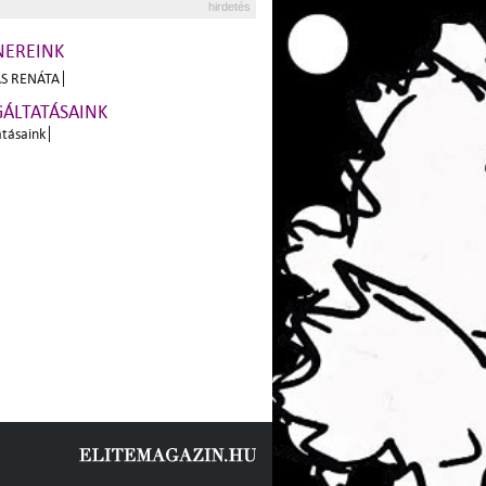
hirdetés
NEREINK
S RENÁTA
GÁLTATÁSAINK
atásaink