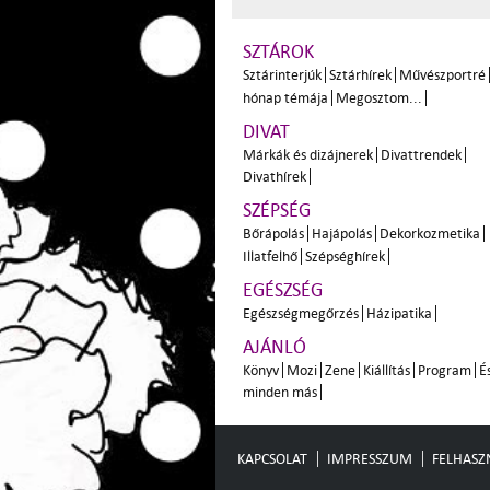
SZTÁROK
Sztárinterjúk
Sztárhírek
Művészportré
hónap témája
Megosztom...
DIVAT
Márkák és dizájnerek
Divattrendek
Divathírek
SZÉPSÉG
Bőrápolás
Hajápolás
Dekorkozmetika
Illatfelhő
Szépséghírek
EGÉSZSÉG
Egészségmegőrzés
Házipatika
AJÁNLÓ
Könyv
Mozi
Zene
Kiállítás
Program
É
minden más
KAPCSOLAT
IMPRESSZUM
FELHASZN