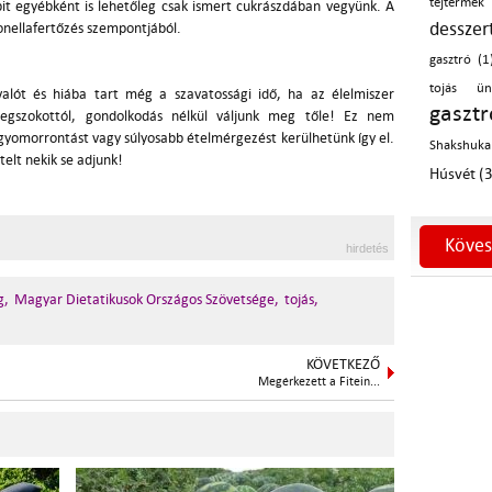
tejtermék 
bbit egyébként is lehetőleg csak ismert cukrászdában vegyünk. A
desszer
onellafertőzés szempontjából.
gasztró (1
tojás ün
valót és hiába tart még a szavatossági idő, ha az élelmiszer
gaszt
megszokottól, gondolkodás nélkül váljunk meg tőle! Ez nem
gyomorrontást vagy súlyosabb ételmérgezést kerülhetünk így el.
Shakshuka
ételt nekik se adjunk!
Húsvét (3
Köves
hirdetés
g,
Magyar Dietatikusok Országos Szövetsége,
tojás,
KÖVETKEZŐ
Megérkezett a Fitein...