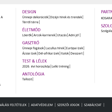
DESIGN
PART
A
Ünnepi dekorációk
Dizájn hírek és trendek
KOSARA
Térről térre
SZOL
ÉLETMÓD
Szolgál
Lóerők
Arcok-karrierek
Utazás
Adni jó!
GASZTRÓ
Ünnepi fogások
Lucullus hírek
Európai ízek
Ázsiai ízek
Dél-afrikai ízek
Italok
Desszert
TEST & LÉLEK
2026. évi horoszkóp
Lelki tréning
ANTOLÓGIA
Tallozó
s
ÁLÁSI FELTÉTELEK
ADATVÉDELEM
SZERZŐI JOGOK
SZABÁLYZAT