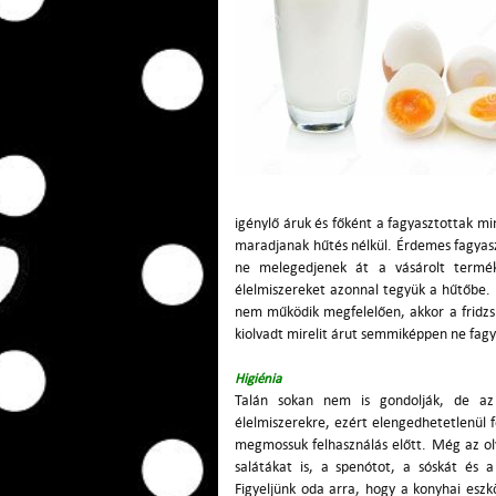
igénylő áruk és főként a fagyasztottak mi
maradjanak hűtés nélkül. Érdemes fagyaszt
ne melegedjenek át a vásárolt termék
élelmiszereket azonnal tegyük a hűtőbe. F
nem működik megfelelően, akkor a fridz
kiolvadt mirelit árut semmiképpen ne fagy
Higiénia
Talán sokan nem is gondolják, de az 
élelmiszerekre, ezért elengedhetetlenül 
megmossuk felhasználás előtt. Még az oly
salátákat is, a spenótot, a sóskát és 
Figyeljünk oda arra, hogy a konyhai esz