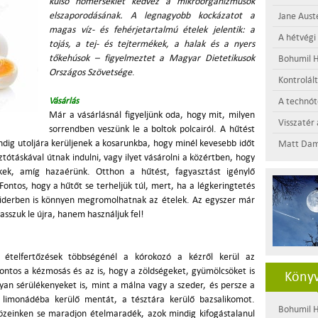
külső hőmérséklet kedvez a mikroorganizmusok
elszaporodásának. A legnagyobb kockázatot a
Jane Aust
magas víz- és fehérjetartalmú ételek jelentik: a
A hétvégi
tojás, a tej- és tejtermékek, a halak és a nyers
tőkehúsok – figyelmeztet a Magyar Dietetikusok
Bohumil H
Országos Szövetsége
.
Kontrolál
Vásárlás
A technótó
Már a vásárlásnál figyeljünk oda, hogy mit, milyen
Visszatér 
sorrendben veszünk le a boltok polcairól. A hűtést
ndig utoljára kerüljenek a kosarunkba, hogy minél kevesebb időt
Matt Dam
ótáskával útnak indulni, vagy ilyet vásárolni a közértben, hogy
ek, amíg hazaérünk. Otthon a hűtést, fagyasztást igénylő
ontos, hogy a hűtőt se terheljük túl, mert, ha a légkeringtetés
siderben is könnyen megromolhatnak az ételek. Az egyszer már
asszuk le újra, hanem használjuk fel!
ételfertőzések többségénél a kórokozó a kézről kerül az
fontos a kézmosás és az is, hogy a zöldségeket, gyümölcsöket is
Könyv
an sérülékenyeket is, mint a málna vagy a szeder, és persze a
a limonádéba kerülő mentát, a tésztára kerülő bazsalikomot.
Bohumil H
közeinken se maradjon ételmaradék, azok mindig kifogástalanul