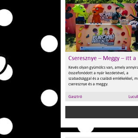
Cseresznye – Meggy – itt a
Kevés olyan gyümölcs van, amely annyir
összefonódott a nyár kezdetével, a
szabadsággal és a családi emlékekkel, m
cseresznye és a meggy.
Gasztró
Lucul