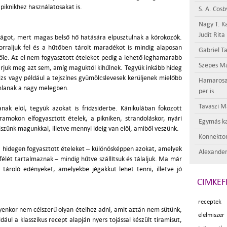
 piknikhez használatosakat is.
S. A. Cosb
Nagy T. K
Judit Rita
nságot, mert magas belső hő hatására elpusztulnak a kórokozók.
forraljuk fel és a hűtőben tárolt maradékot is mindig alaposan
Gabriel Ta
le. Az el nem fogyasztott ételeket pedig a lehető leghamarabb
Szepes Má
rjuk meg azt sem, amíg maguktól kihűlnek. Tegyük inkább hideg
 rizs vagy például a tejszínes gyümölcslevesek kerüljenek mielőbb
Hamarosan 
mlanak a nagy melegben.
per is
Tavaszi M
ak elöl, tegyük azokat is fridzsiderbe. Kánikulában fokozott
amokon elfogyasztott ételek, a pikniken, strandoláskor, nyári
Egymás ka
szünk magunkkal, illetve mennyi ideig van elöl, amiből veszünk.
Konnektor
a hidegen fogyasztott ételeket – különösképpen azokat, amelyek
Alexander
úsfélét tartalmaznak – mindig hűtve szállítsuk és tálaljuk. Ma már
 tároló edényeket, amelyekbe jégakkut lehet tenni, illetve jó
CIMKEF
receptek 
ilyenkor nem célszerű olyan ételhez adni, amit aztán nem sütünk,
élelmiszer
ul a klasszikus recept alapján nyers tojással készült tiramisut,