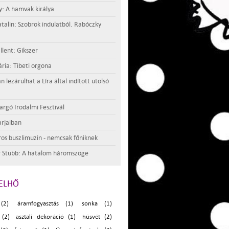
y: A hamvak királya
atalin: Szobrok indulatból. Rabóczky
llent: Gikszer
ria: Tibeti orgona
lezárulhat a Líra által indított utolsó
argó Irodalmi Fesztivál
rjaiban
os buszlimuzin - nemcsak főniknek
 Stubb: A hatalom háromszöge
ELHŐ
(2)
áramfogyasztás (1)
sonka (1)
 (2)
asztali dekoráció (1)
húsvét (2)