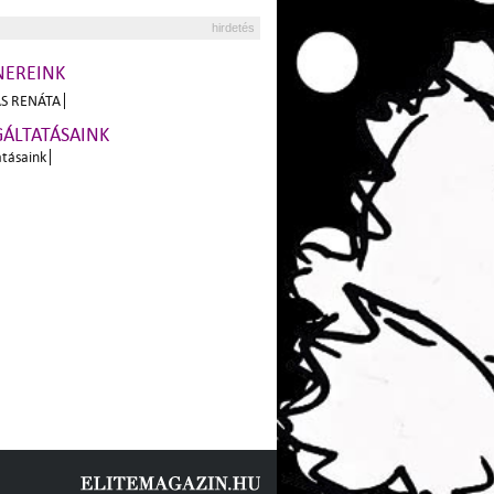
hirdetés
NEREINK
S RENÁTA
GÁLTATÁSAINK
atásaink