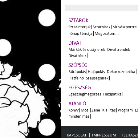
SZTÁROK
Sztárinterjúk
Sztárhírek
Művészportré
hónap témája
Megosztom...
DIVAT
Márkák és dizájnerek
Divattrendek
Divathírek
SZÉPSÉG
Bőrápolás
Hajápolás
Dekorkozmetika
Illatfelhő
Szépséghírek
EGÉSZSÉG
Egészségmegőrzés
Házipatika
AJÁNLÓ
Könyv
Mozi
Zene
Kiállítás
Program
É
minden más
KAPCSOLAT
IMPRESSZUM
FELHASZN