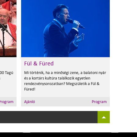
Fül & Füred
100 Tagú
Mi történik, ha a minőségi zene, a balatoni nyár
s
és a kortárs kultúra találkozik egyetlen
rendezvénysorozatban? Megszületik a Fül &
Füred!
Program
Ajánló
Program