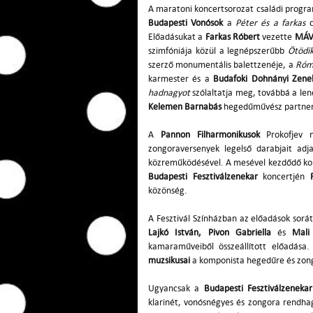
A maratoni koncertsorozat családi prog
Budapesti Vonósok
a
Péter és a farkas
c
Előadásukat a
Farkas Róbert
vezette
MÁV 
szimfóniája közül a legnépszerűbb
Ötödik
szerző monumentális balettzenéje, a
Róme
karmester és a
Budafoki Dohnányi Zene
hadnagyot
szólaltatja meg, továbbá a lend
Kelemen Barnabás
hegedűművész partnere
A
Pannon Filharmonikusok
Prokofjev n
zongoraversenyek legelső darabjait ad
közreműködésével. A mesével kezdődő konce
Budapesti Fesztiválzenekar
koncertjén
közönség.
A Fesztivál Színházban az előadások sorá
Lajkó István, Pivon Gabriella
és
Mali
kamaraműveiből összeállított előadása
muzsikusai
a komponista hegedűre és zon
Ugyancsak a
Budapesti Fesztiválzeneka
klarinét, vonósnégyes és zongora rendha