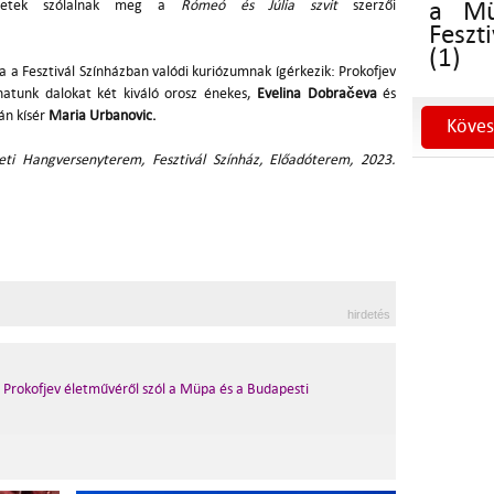
letek szólalnak meg a
Rómeó és Júlia szvit
szerzői
a Mü
Feszt
(1)
 a Fesztivál Színházban valódi kuriózumnak ígérkezik: Prokofjev
lhatunk dalokat két kiváló orosz énekes,
Evelina Dobračeva
és
án kísér
Maria Urbanovic.
Köves
ti Hangversenyterem, Fesztivál Színház, Előadóterem, 2023.
hirdetés
 Prokofjev életművéről szól a Müpa és a Budapesti