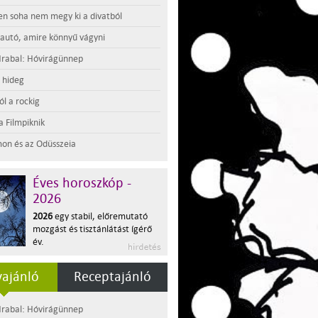
en soha nem megy ki a divatból
 autó, amire könnyű vágyni
rabal: Hóvirágünnep
t hideg
l a rockig
a Filmpiknik
on és az Odüsszeia
Éves horoszkóp -
2026
2026
egy stabil, előremutató
mozgást és tisztánlátást ígérő
év.
ajánló
Receptajánló
rabal: Hóvirágünnep