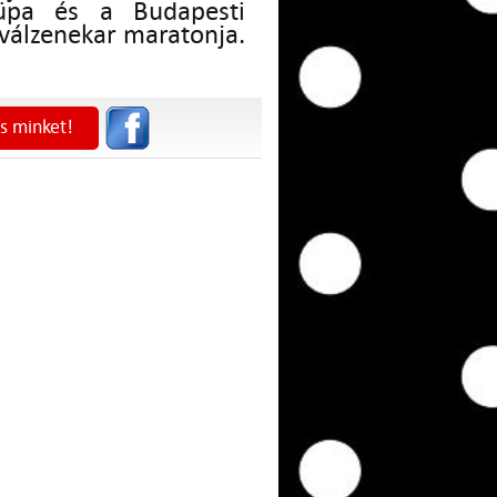
pa és a Budapesti
iválzenekar maratonja.
s minket!