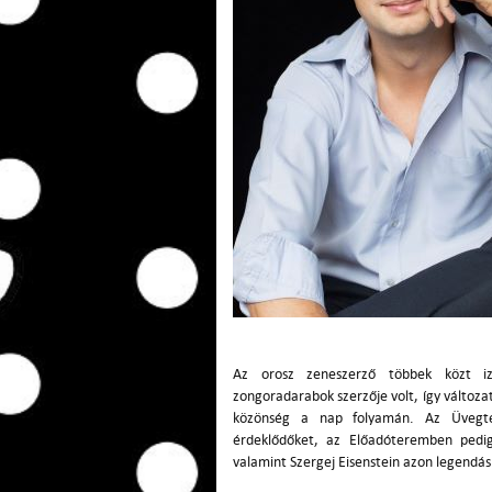
Az orosz zeneszerző többek közt iz
zongoradarabok szerzője volt, így válto
közönség a nap folyamán. Az Üvegte
érdeklődőket, az Előadóteremben pedi
valamint Szergej Eisenstein azon legendás 