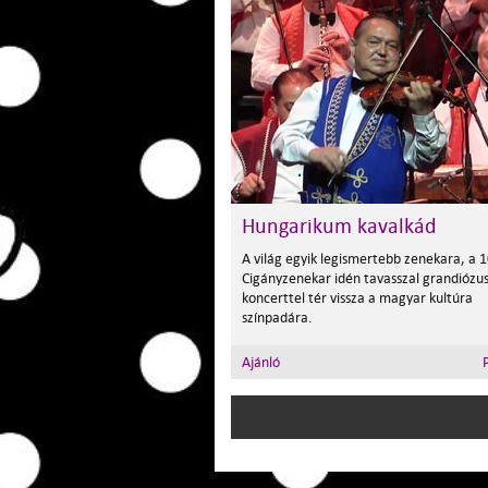
Hungarikum kavalkád
A világ egyik legismertebb zenekara, a 
Cigányzenekar idén tavasszal grandiózu
koncerttel tér vissza a magyar kultúra
színpadára.
Ajánló