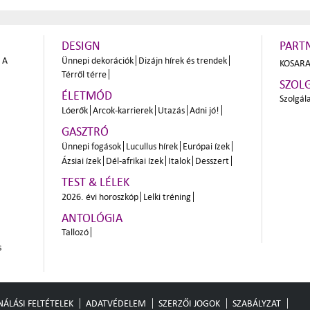
DESIGN
PART
A
Ünnepi dekorációk
Dizájn hírek és trendek
KOSARA
Térről térre
SZOL
ÉLETMÓD
Szolgál
Lóerők
Arcok-karrierek
Utazás
Adni jó!
GASZTRÓ
Ünnepi fogások
Lucullus hírek
Európai ízek
Ázsiai ízek
Dél-afrikai ízek
Italok
Desszert
TEST & LÉLEK
2026. évi horoszkóp
Lelki tréning
ANTOLÓGIA
Tallozó
s
ÁLÁSI FELTÉTELEK
ADATVÉDELEM
SZERZŐI JOGOK
SZABÁLYZAT