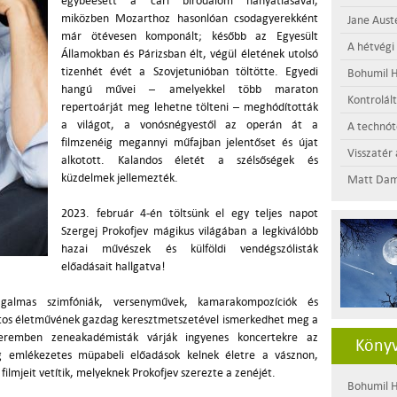
egybeesett a cári birodalom hanyatlásával,
miközben Mozarthoz hasonlóan csodagyerekként
Jane Aust
már ötévesen komponált; később az Egyesült
A hétvégi
Államokban és Párizsban élt, végül életének utolsó
tizenhét évét a Szovjetunióban töltötte. Egyedi
Bohumil H
hangú művei – amelyekkel több maraton
Kontrolál
repertoárját meg lehetne tölteni – meghódították
a világot, a vonósnégyestől az operán át a
A technótó
filmzenéig megannyi műfajban jelentőset és újat
Visszatér 
alkotott. Kalandos életét a szélsőségek és
küzdelmek jellemezték.
Matt Dam
2023. február 4-én töltsünk el egy teljes napot
Szergej Prokofjev mágikus világában a legkiválóbb
hazai művészek és külföldi vendégszólisták
előadásait hallgatva!
galmas szimfóniák, versenyművek, kamarakompozíciók és
zatos életművének gazdag keresztmetszetével ismerkedhet meg a
remben zeneakadémisták várják ingyenes koncertekre az
Könyv
g emlékezetes müpabeli előadások kelnek életre a vásznon,
filmjeit vetítik, melyeknek Prokofjev szerezte a zenéjét.
Bohumil H