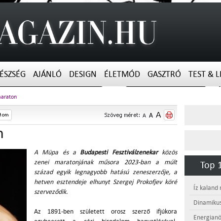
ÉSZSÉG
AJÁNLÓ
DESIGN
ÉLETMÓD
GASZTRÓ
TEST & L
maraton
n
A Müpa és a
Budapesti Fesztiválzenekar
közös
zenei maratonjának műsora 2023-ban a múlt
Top 1
század egyik legnagyobb hatású zeneszerzője, a
hetven esztendeje elhunyt Szergej Prokofjev köré
Íz kaland
szerveződik.
Dinamikus
Az 1891-ben született orosz szerző ifjúkora
Energianö