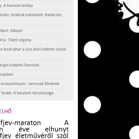
y: A hamvak királya
atalin: Szobrok indulatból. Rabóczky
llent: Gikszer
ria: Tibeti orgona
lezárulhat a Líra által indított utolsó
argó Irodalmi Fesztivál
rjaiban
os buszlimuzin - nemcsak főniknek
 Stubb: A hatalom háromszöge
ELHŐ
kofjev-maraton A
ven éve elhunyt
fjev életművéről szól