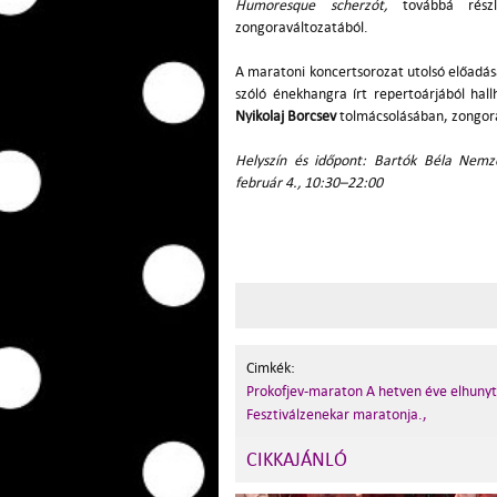
Humoresque scherzót,
továbbá rész
zongoraváltozatából.
A maratoni koncertsorozat utolsó előadása
szóló énekhangra írt repertoárjából hal
Nyikolaj Borcsev
tolmácsolásában,
zongor
Helyszín és időpont: Bartók Béla Nemze
február 4., 10:30–22:00
Cimkék:
Prokofjev-maraton A hetven éve elhunyt
Fesztiválzenekar maratonja.,
CIKKAJÁNLÓ