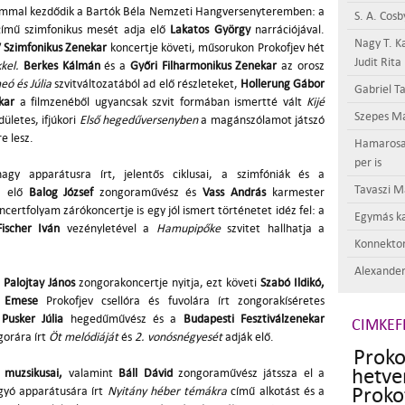
rammal kezdődik a Bartók Béla Nemzeti Hangversenyteremben: a
S. A. Cosb
ímű szimfonikus mesét adja elő
Lakatos György
narrációjával.
Nagy T. K
Szimfonikus Zenekar
koncertje követi, műsorukon Prokofjev hét
Judit Rita
kel.
Berkes Kálmán
és a
Győri Filharmonikus Zenekar
az orosz
ó és Júlia
szvitváltozatából ad elő részleteket,
Hollerung Gábor
Gabriel Ta
kar
a filmzenéből ugyancsak szvit formában ismertté vált
Kijé
Szepes Má
ületes, ifjúkori
Első hegedűversenyben
a magánszólamot játszó
 lesz.
Hamarosan 
per is
agy apparátusra írt, jelentős ciklusai, a szimfóniák és a
Tavaszi M
ja elő
Balog József
zongoraművész és
Vass András
karmester
rtfolyam zárókoncertje is egy jól ismert történetet idéz fel: a
Egymás ka
Fischer Iván
vezényletével a
Hamupipőke
szvitet hallhatja a
Konnektor
Alexander
t
Palojtay János
zongorakoncertje nyitja, ezt követi
Szabó Ildikó,
 Emese
Prokofjev csellóra és fuvolára írt zongorakíséretes
.
Pusker Júlia
hegedűművész és a
Budapesti Fesztiválzenekar
CIMKEF
gorára írt
Öt melódiáját
és
2. vonósnégyesét
adják elő.
Pro
het
r muzsikusai,
valamint
Báll Dávid
zongoraművész játssza el a
Proko
gyó apparátusára írt
Nyitány héber témákra
című alkotást és a