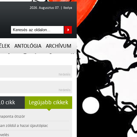
2026. Augusztus 07. | Ibolya
ÉLEK
ANTOLÓGIA
ARCHÍVUM
hirdetés
hirdetés
0 cikk
Legújabb cikkek
 naponta ötször
an zöldül a hazai újautópiac
velés