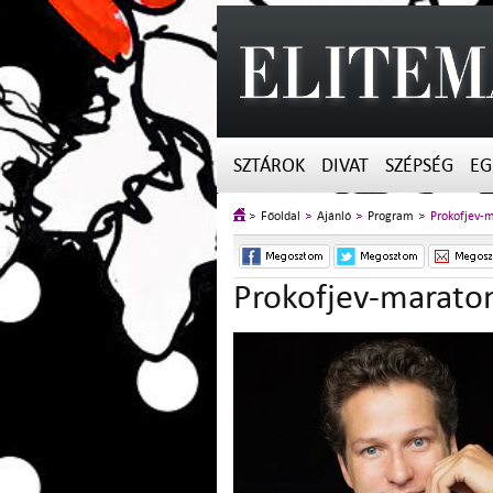
SZTÁROK
DIVAT
SZÉPSÉG
EG
Főoldal
Ajánló
Program
Prokofjev-
Prokofjev-marato