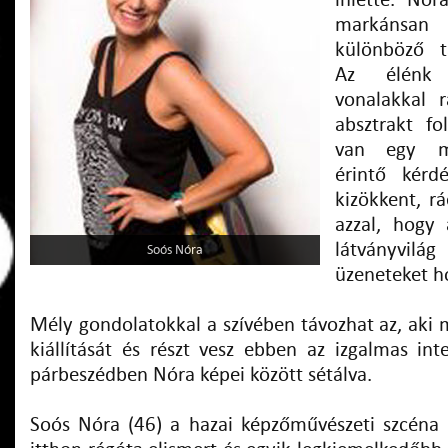
ihlette. Nór
markánsan
különböző t
Az élénk s
vonalakkal r
absztrakt f
van egy mé
érintő kérd
kizökkent, r
azzal, hogy 
látványvilá
Soós Nóra
üzeneteket h
Mély gondolatokkal a szívében távozhat az, aki 
kiállítását és részt vesz ebben az izgalmas intel
párbeszédben Nóra képei között sétálva.
Soós Nóra (46) a hazai képzőművészeti szcéna