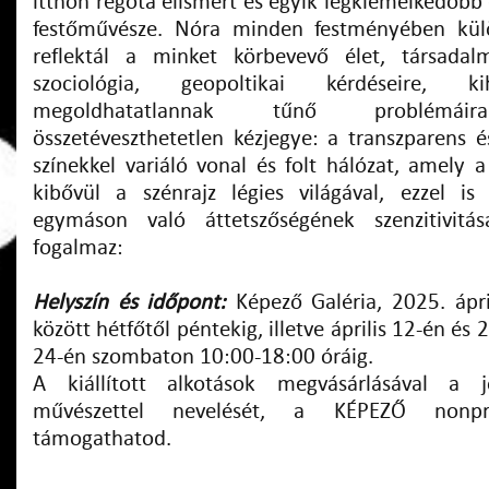
itthon régóta elismert és egyik legkiemelkedőbb
festőművésze. Nóra minden festményében kül
reflektál a minket körbevevő élet, társadalm
szociológia, geopoltikai kérdéseire, kih
megoldhatatlannak tűnő problémáira
összetéveszthetetlen kézjegye: a transzparens 
színekkel variáló vonal és folt hálózat, amely
kibővül a szénrajz légies világával, ezzel is
egymáson való áttetszőségének szenzitivit
fogalmaz:
Helyszín és időpont:
Képező Galéria, 2025. ápri
között hétfőtől péntekig, illetve április 12-én és
24-én szombaton 10:00-18:00 óráig.
A kiállított alkotások megvásárlásával a j
művészettel nevelését, a KÉPEZŐ nonpro
támogathatod.