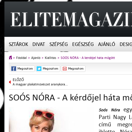
SZTÁROK
DIVAT
SZÉPSÉG
EGÉSZSÉG
AJÁNLÓ
DESI
Főoldal
Ajánló
Kiállítás
SOÓS NÓRA - A kérdőjel háta mögött
ELŐZŐ
A magyar plakátművészet aranykora...
SOÓS NÓRA - A kérdőjel háta m
egyé
Soós Nóra
Parti Nagy 
című megre