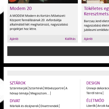
Modem 20
Tökéletes eg
Keresztmets
A MODEM Modern és Kortárs Művészeti
Központ fennállásának 20. évfordulója
Barcsay Jenő élet
alkalmából két meghatározó, nagyszabású
nagyszabású életm
projektjet hoz létre.
jubileumi emlékév
Ajánló
Kiállítás
Ajánló
SZTÁROK
DESIGN
Sztárinterjúk
Sztárhírek
Művészportré
A
Ünnepi dekoráci
Térről térre
hónap témája
Megosztom...
ÉLETMÓD
DIVAT
Lóerők
Arcok-ka
Márkák és dizájnerek
Divattrendek