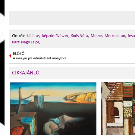
Cimkék:
kiállitás,
képzőművészet,
Soós Nóra,
Mome,
Metroplitan,
fest
Parti Nagy Lajos,
ELŐZŐ
A magyar plakátművészet aranykora...
CIKKAJÁNLÓ