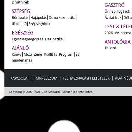
Divathírek
GASZTRÓ
SZÉPSÉG
Ünnepi fogások
Bőrápolás
Hajápolás
Dekorkozmetika
Ázsiai ízek
Dél-a
Illatfelhő
Szépséghírek
TEST & LÉLE
EGÉSZSÉG
2026. évi horos
Egészségmegőrzés
Házipatika
ANTOLÓGIA
AJÁNLÓ
Tallozó
Könyv
Mozi
Zene
Kiállítás
Program
És
minden más
KAPCSOLAT
IMPRESSZUM
FELHASZNÁLÁSI FELTÉTELEK
ADATVÉD
Copyright © 2007-2026 Elite Magazin - Minden jog fenntartva.