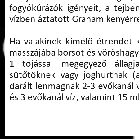
fogyókúrázók igényeit, a tejben
vízben áztatott Graham kenyérre
Ha valakinek kímélő étrendet ke
masszájába borsot és vöröshagym
1 tojással megegyező állagj
sütőtöknek vagy joghurtnak (a
darált lenmagnak 2-3 evőkanál ví
és 3 evőkanál víz, valamint 15 m