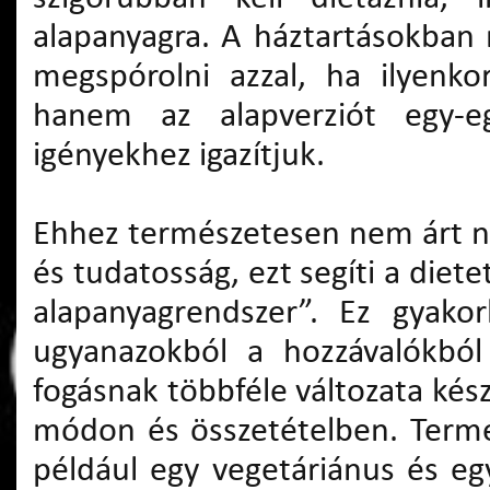
alapanyagra. A háztartásokban 
megspórolni azzal, ha ilyenko
hanem az alapverziót egy-eg
igényekhez igazítjuk.
Ehhez természetesen nem árt n
és tudatosság, ezt segíti a diete
alapanyagrendszer”. Ez gyako
ugyanazokból a hozzávalókból 
fogásnak többféle változata kés
módon és összetételben. Term
például egy vegetáriánus és e