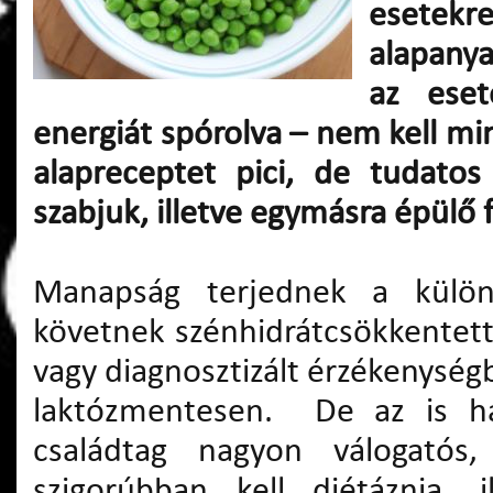
esete
alapanya
az ese
energiát spórolva – nem kell mi
alapreceptet pici, de tudatos
szabjuk, illetve egymásra épülő 
Manapság terjednek a különb
követnek szénhidrátcsökkentett
vagy diagnosztizált érzékenység
laktózmentesen. De az is has
családtag nagyon válogató
szigorúbban kell diétáznia, 