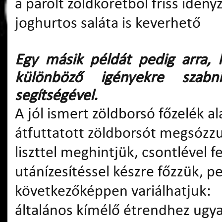
a párolt zöldköretből friss idén
joghurtos saláta is keverhető
Egy másik példát pedig arra, 
különböző igényekre szabn
segítségével.
A jól ismert zöldborsó főzelék al
átfuttatott zöldborsót megsózzu
liszttel meghintjük, csontlével f
utánízesítéssel készre főzzük, 
következőképpen variálhatjuk:
általános kímélő étrendhez ugya