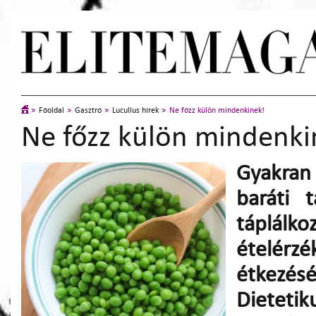
Főoldal
Gasztró
Lucullus hírek
Ne főzz külön mindenkinek!
Ne főzz külön mindenki
Gyakran
baráti 
táplálko
ételér
étkezé
Dietet