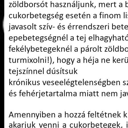
zöldborsót használjunk, mert a
cukorbetegség esetén a finom li
javasolt szív- és érrendszeri be
epebetegségnél a tej elhagyhat
fekélybetegeknél a párolt zöldbo
turmixolni!), hogy a héja ne kerü
tejszínnel dúsítsuk
krónikus veseelégtelenségben s
és fehérjetartalma miatt nem jav
Amennyiben a hozzá feltétnek kí
akarjuk venni a cukorbetegek, i