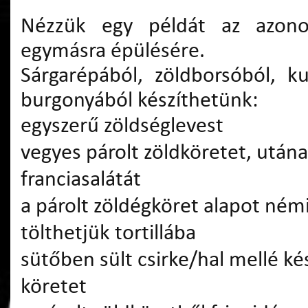
Nézzük egy példát az azonos
egymásra épülésére.
Sárgarépából, zöldborsóból, k
burgonyából készíthetünk:
egyszerű zöldséglevest
vegyes párolt zöldköretet, utána
franciasalátát
a párolt zöldégköret alapot némi
tölthetjük tortillába
sütőben sült csirke/hal mellé kés
köretet