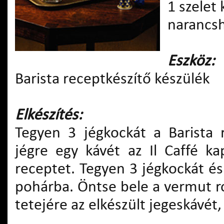
1 szelet
narancs
Eszköz:
Barista receptkészítő készülék
Elkészítés:
Tegyen 3 jégkockát a Barista 
jégre egy kávét az Il Caffé ka
receptet. Tegyen 3 jégkockát é
pohárba. Öntse bele a vermut ros
tetejére az elkészült jegeskávét,