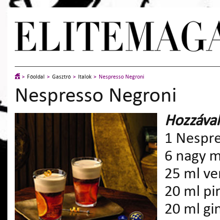
Főoldal
Gasztró
Italok
Nespresso Negroni
Nespresso Negroni
Hozzával
1 Nespr
6 nagy m
25 ml ve
20 ml pir
20 ml gi