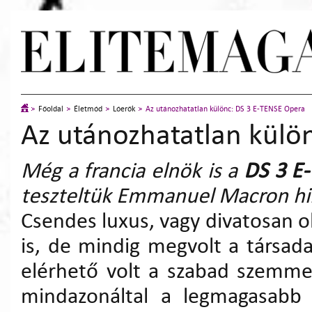
Főoldal
Életmód
Lóerők
Az utánozhatatlan különc: DS 3 E-TENSE Opera
Az utánozhatatlan külö
Még a francia elnök is a
DS 3 E
teszteltük Emmanuel Macron hi
Csendes luxus, vagy divatosan 
is, de mindig megvolt a társad
elérhető volt a szabad szemme
mindazonáltal a legmagasabb m