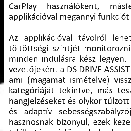
CarPlay használóként, má
applikációval megannyi funkciót 
Az applikációval távolról leh
töltöttségi szintjét monitorozni
minden indulásra kész legyen.
vezetőjeként a DS DRIVE ASSIST 
ami (magamat ismételve) viss
kategóriáját tekintve, más te
hangjelzéseket és olykor túlzot
és adaptív sebességszabályzó
hasznosnak bizonyul, ezek kez