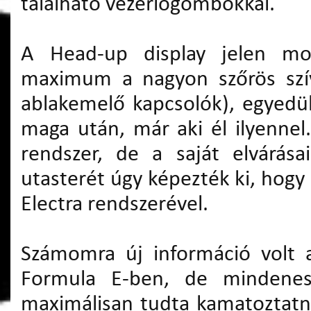
található vezérlőgombokkal.
A Head-up display jelen mod
maximum a nagyon szőrös szív
ablakemelő kapcsolók), egyedül
maga után, már aki él ilyennel
rendszer, de a saját elvárás
utasterét úgy képezték ki, hog
Electra rendszerével.
Számomra új információ volt a
Formula E-ben, de mindeneset
maximálisan tudta kamatoztatni