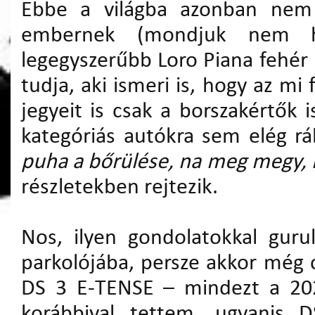
Ebbe a világba azonban nem e
embernek (mondjuk nem h
legegyszerűbb Loro Piana fehér b
tudja, aki ismeri is, hogy az m
jegyeit is csak a borszakértők 
kategóriás autókra sem elég rá
puha a bőrülése, na meg megy, m
részletekben rejtezik.
Nos, ilyen gondolatokkal guru
parkolójába, persze akkor még c
DS 3 E-TENSE – mindezt a 202
korábbival tettem, ugyanis D