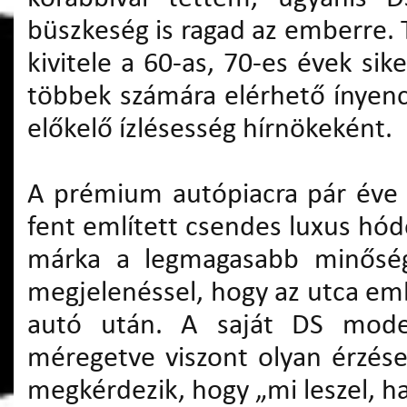
büszkeség is ragad az emberre. 
kivitele a 60-as, 70-es évek si
többek számára elérhető ínyen
előkelő ízlésesség hírnökeként.
A prémium autópiacra pár éve 
fent említett csendes luxus hódol
márka a legmagasabb minőség
megjelenéssel, hogy az utca em
autó után. A saját DS mode
méregetve viszont olyan érzés
megkérdezik, hogy „mi leszel, ha