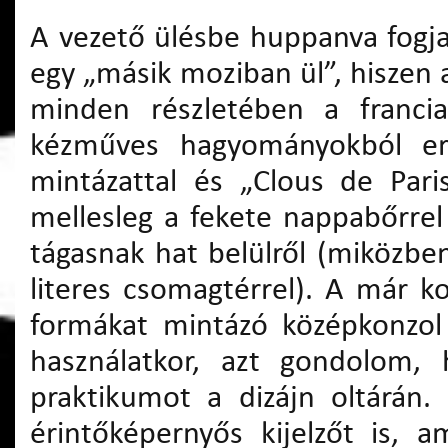
A vezető ülésbe huppanva fogja
egy „másik moziban ül”, hiszen a
minden részletében a francia
kézműves hagyományokból erő
mintázattal és „Clous de Pari
mellesleg a fekete nappabőrrel
tágasnak hat belülről (miközbe
literes csomagtérrel). A már 
formákat mintázó középkonzol 
használatkor, azt gondolom
praktikumot a dizájn oltárán.
érintőképernyős kijelzőt is, 