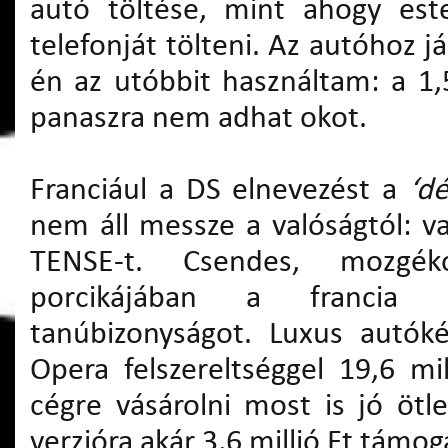
autó töltése, mint ahogy este
telefonját tölteni. Az autóhoz já
én az utóbbit használtam: a 1,5
panaszra nem adhat okot.
Franciául a DS elnevezést a
‘d
nem áll messze a valóságtól: v
TENSE-t. Csendes, mozgék
porcikájában a francia a
tanúbizonyságot. Luxus autók
Opera felszereltséggel 19,6 mi
cégre vásárolni most is jó ötl
verzióra akár 3,6 millió Ft támog