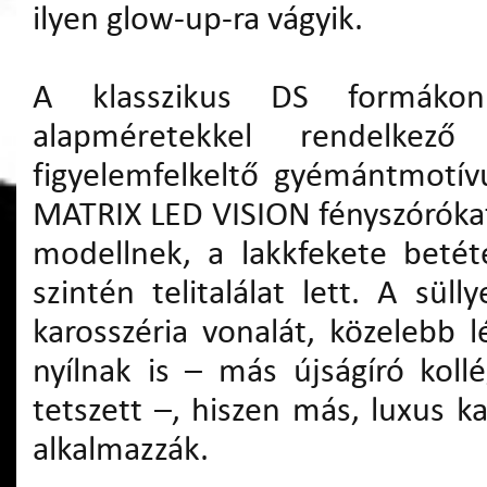
ilyen glow-up-ra vágyik.
A klasszikus DS formáko
alapméretekkel rendelkez
figyelemfelkeltő gyémántmotív
MATRIX LED VISION fényszórókat.
modellnek, a lakkfekete betét
szintén telitalálat lett. A sül
karosszéria vonalát, közelebb
nyílnak is – más újságíró kol
tetszett –, hiszen más, luxus k
alkalmazzák.