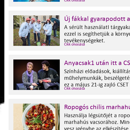
Cikk olvasása
Új fákkal gyarapodott a
A sérült használatI tárgyak
ezzel is segíthetjük a körn
tevékenységeket.
Cikk olvasása
Anyacsak1 után itt a C
Színházi előadások, kiállítá
műhelymunkák, beszélgetés
ez a május 21-ig zajló CSE
Cikk olvasása
Ropogós chilis marhah
Használja légsütőjét a ropo
marhahús vacsorához. Min
vesz igénybe az elkészítése