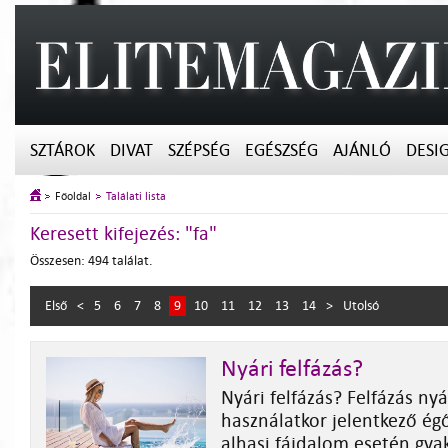
SZTÁROK
DIVAT
SZÉPSÉG
EGÉSZSÉG
AJÁNLÓ
DESI
Főoldal
Találati lista
Keresett kifejezés: "fa"
Összesen: 494 találat.
Első
<
5
6
7
8
9
10
11
12
13
14
>
Utolsó
Nyári felfázás?
Nyári felfázás? Felfázás n
használatkor jelentkező égő
alhasi fájdalom esetén gya