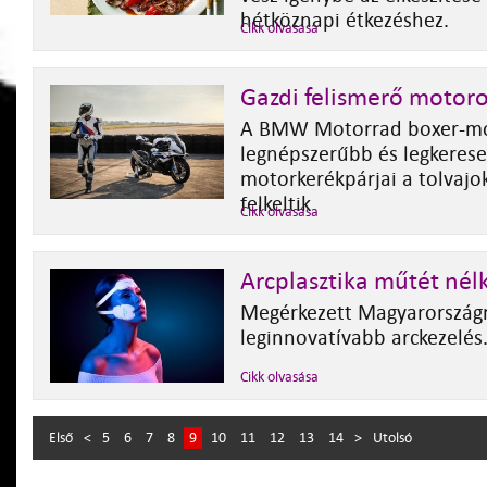
hétköznapi étkezéshez.
Cikk olvasása
Gazdi felismerő motor
A BMW Motorrad boxer-mode
legnépszerűbb és legkeres
motorkerékpárjai a tolvajo
felkeltik
Cikk olvasása
Arcplasztika műtét nél
Megérkezett Magyarország
leginnovatívabb arckezelés
Cikk olvasása
Első
<
5
6
7
8
9
10
11
12
13
14
>
Utolsó