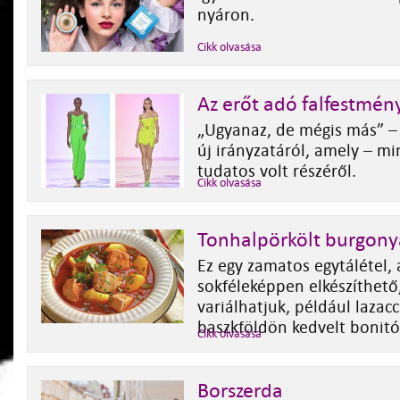
nyáron.
Cikk olvasása
Az erőt adó falfestmén
„Ugyanaz, de mégis más” 
új irányzatáról, amely – min
tudatos volt részéről.
Cikk olvasása
Tonhalpörkölt burgony
Ez egy zamatos egytálétel,
sokféleképpen elkészíthető,
variálhatjuk, például lazacc
baszkföldön kedvelt bonitó
Cikk olvasása
Borszerda