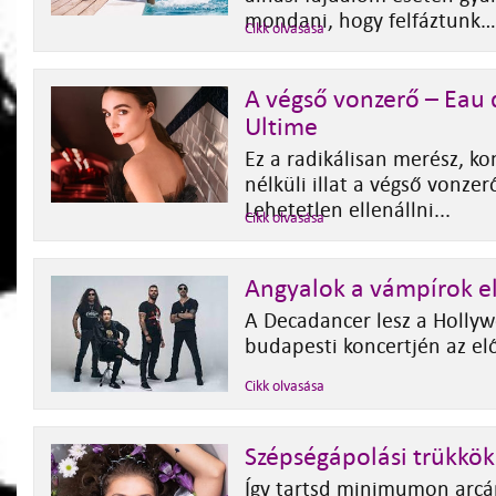
mondani, hogy felfáztunk…
Cikk olvasása
A végső vonzerő – Eau
Ultime
Ez a radikálisan merész, 
nélküli illat a végső vonzer
Lehetetlen ellenállni...
Cikk olvasása
Angyalok a vámpírok e
A Decadancer lesz a Holly
budapesti koncertjén az el
Cikk olvasása
Szépségápolási trükkök
Így tartsd minimumon arcá