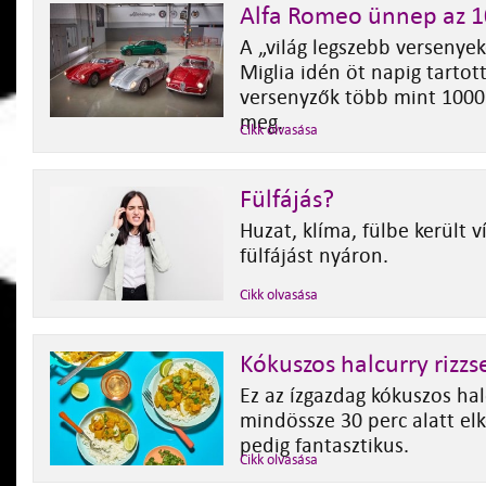
Alfa Romeo ünnep az 1
A „világ legszebb versenyek
Miglia idén öt napig tartott
versenyzők több mint 1000
meg.
Cikk olvasása
Fülfájás?
Huzat, klíma, fülbe került 
fülfájást nyáron.
Cikk olvasása
Kókuszos halcurry rizzs
Ez az ízgazdag kókuszos hal
mindössze 30 perc alatt el
pedig fantasztikus.
Cikk olvasása