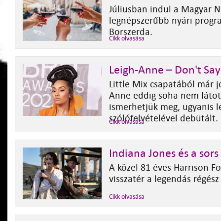
Júliusban indul a Magyar N
legnépszerűbb nyári progr
Borszerda.
Cikk olvasása
Leigh-Anne – Don't Say
Little Mix csapatából már j
Anne eddig soha nem látot
ismerhetjük meg, ugyanis l
szólófelvételével debütált.
Cikk olvasása
Indiana Jones és a sors
A közel 81 éves Harrison Fo
visszatér a legendás régés
Cikk olvasása