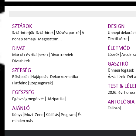
SZTÁROK
DESIGN
Sztárinterjúk
Sztárhírek
Művészportré
A
Ünnepi dekoráci
Térről térre
hónap témája
Megosztom...
ÉLETMÓD
DIVAT
Lóerők
Arcok-ka
Márkák és dizájnerek
Divattrendek
Divathírek
GASZTRÓ
SZÉPSÉG
Ünnepi fogások
Bőrápolás
Hajápolás
Dekorkozmetika
Ázsiai ízek
Dél-a
Illatfelhő
Szépséghírek
TEST & LÉLE
EGÉSZSÉG
2026. évi horos
Egészségmegőrzés
Házipatika
ANTOLÓGIA
AJÁNLÓ
Tallozó
Könyv
Mozi
Zene
Kiállítás
Program
És
minden más