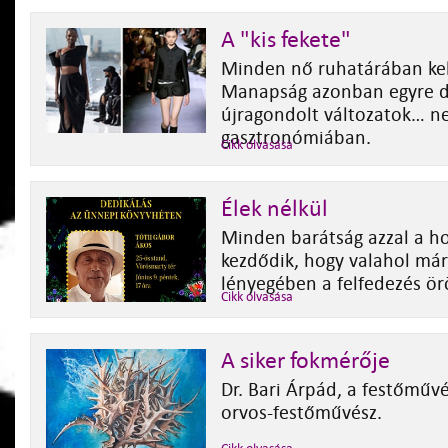
A "kis fekete"
Minden nő ruhatárában kell
Manapság azonban egyre d
újragondolt változatok… n
gasztronómiában.
Cikk olvasása
Élek nélkül
Minden barátság azzal a h
kezdődik, hogy valahol már
lényegében a felfedezés ör
Cikk olvasása
A siker fokmérője
Dr. Bari Árpád, a festőművé
orvos-festőművész.