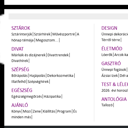
SZTÁROK
DESIGN
Sztárinterjúk
Sztárhírek
Művészportré
A
Ünnepi dekoráci
Térről térre
hónap témája
Megosztom...
ÉLETMÓD
DIVAT
Lóerők
Arcok-ka
Márkák és dizájnerek
Divattrendek
Divathírek
GASZTRÓ
SZÉPSÉG
Ünnepi fogások
Bőrápolás
Hajápolás
Dekorkozmetika
Ázsiai ízek
Dél-a
Illatfelhő
Szépséghírek
TEST & LÉLE
EGÉSZSÉG
2026. évi horos
Egészségmegőrzés
Házipatika
ANTOLÓGIA
AJÁNLÓ
Tallozó
Könyv
Mozi
Zene
Kiállítás
Program
És
minden más