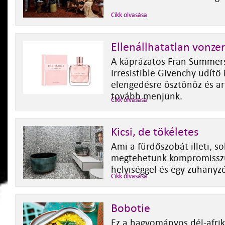
Cikk olvasása
Ellenállhatatlan vonze
A káprázatos Fran Summers
Irresistible Givenchy üdítő 
elengedésre ösztönöz és a
tovább menjünk.
Cikk olvasása
Kicsi, de tökéletes
Ami a fürdőszobát illeti, s
megtehetünk kompromisszu
helyiséggel és egy zuhanyzó
Cikk olvasása
Bobotie
Ez a hagyományos dél-afrik