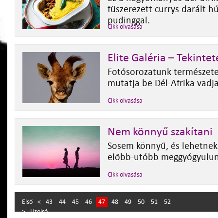
fűszerezett currys darált h
pudinggal.
Cikk olvasása
Elite Galéria – Tekintet
Fotósorozatunk természet
mutatja be Dél-Afrika vadja
Cikk olvasása
Nem könnyű szakítani
Sosem könnyű, és lehetnek 
előbb-utóbb meggyógyulun
Cikk olvasása
Első
<
43
44
45
46
47
48
49
50
51
52
>
Utolsó