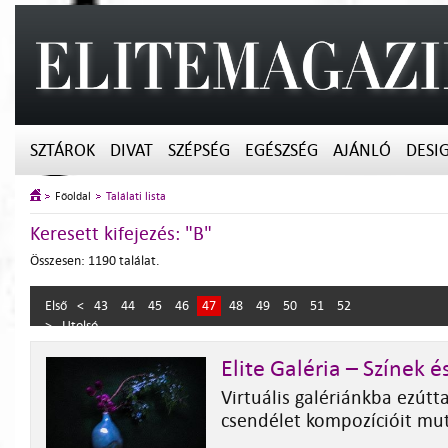
SZTÁROK
DIVAT
SZÉPSÉG
EGÉSZSÉG
AJÁNLÓ
DESI
Főoldal
Találati lista
Keresett kifejezés: "B"
Összesen: 1190 találat.
Első
<
43
44
45
46
47
48
49
50
51
52
>
Utolsó
Elite Galéria – Színek 
Virtuális galériánkba ezútt
csendélet kompozícióit mut