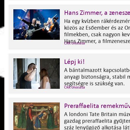
Hans Zimmer, a zenesz
Ha egy kvízben rákérdezné
közös az Esőember és az Or
filmekben, csak nagyon kev
Hans Zimmer, a filmzenesze
Cikk olvasása
Lépj ki!
A bántalmazott kapcsolatbó
anyagi biztonságra, stabil 
segítségre is szükség van.
Cikk olvasása
Preraffaelita remekmű
A londoni Tate Britain mú
gazdag preraffaelita gyűjt
száz lenyűgöző alkotása lá