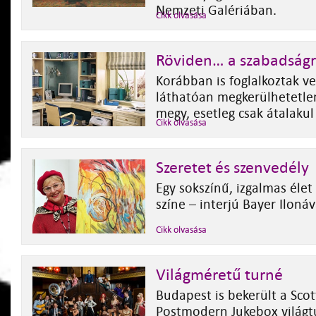
Nemzeti Galériában.
Cikk olvasása
Röviden… a szabadságr
Korábban is foglalkoztak v
láthatóan megkerülhetetle
megy, esetleg csak átalakul
Cikk olvasása
Szeretet és szenvedély
Egy sokszínű, izgalmas élet
színe – interjú Bayer Ilonáv
Cikk olvasása
Világméretű turné
Budapest is bekerült a Scot
Postmodern Jukebox világt