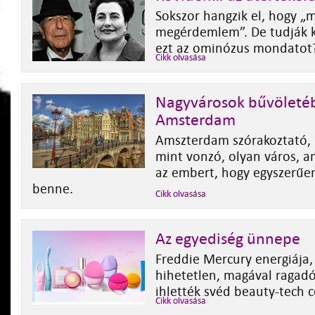
Sokszor hangzik el, hogy „
megérdemlem”. De tudják k
ezt az ominózus mondatot
Cikk olvasása
Nagyvárosok bűvöleté
Amsterdam
Amszterdam szórakoztató, 
mint vonzó, olyan város, a
az embert, hogy egyszerűen
benne.
Cikk olvasása
Az egyediség ünnepe
Freddie Mercury energiája, 
hihetetlen, magával ragad
ihlették svéd beauty-tech c
Cikk olvasása