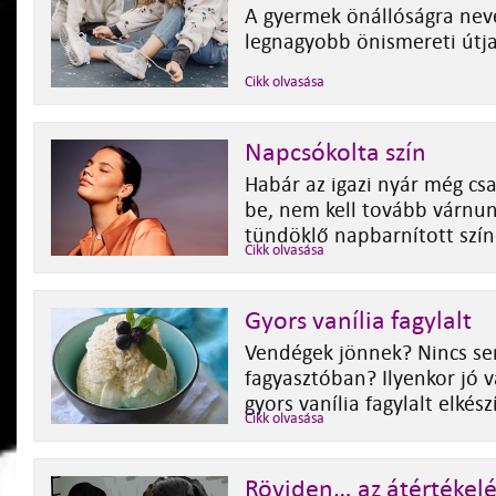
A gyermek önállóságra neve
legnagyobb önismereti útja
Cikk olvasása
Napcsókolta szín
Habár az igazi nyár még cs
be, nem kell tovább várnu
tündöklő napbarnított sz
Cikk olvasása
Gyors vanília fagylalt
Vendégek jönnek? Nincs s
fagyasztóban? Ilyenkor jó v
gyors vanília fagylalt elkész
Cikk olvasása
Röviden… az átértékelé