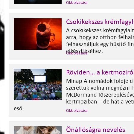
Cikk olvasása
Csokikekszes krémfagyl
A csokikekszes krémfagylal
arra, hogy az otthon felha
felhasználjuk egy hűsítő f
elkészítéséhez.
Cikk olvasása
Röviden… a kertmoziró
Minap A nomádok földje cí
szerettük volna megnézni 
McDormand főszereplésével
kertmoziban – de hát a vet
eső.
Cikk olvasása
Önállóságra nevelés