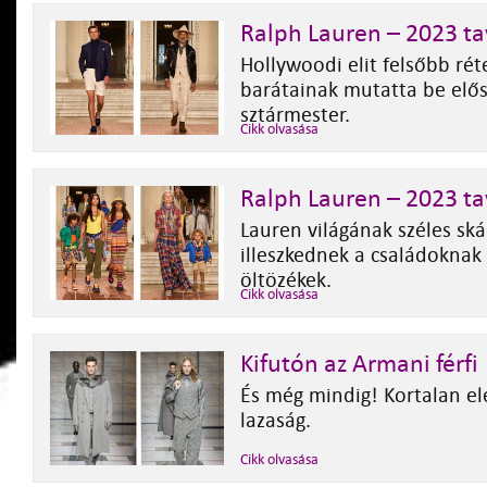
Ralph Lauren – 2023 tav
Hollywoodi elit felsőbb ré
barátainak mutatta be elősz
sztármester.
Cikk olvasása
Ralph Lauren – 2023 ta
Lauren világának széles sk
illeszkednek a családoknak 
öltözékek.
Cikk olvasása
Kifutón az Armani férfi
És még mindig! Kortalan e
lazaság.
Cikk olvasása