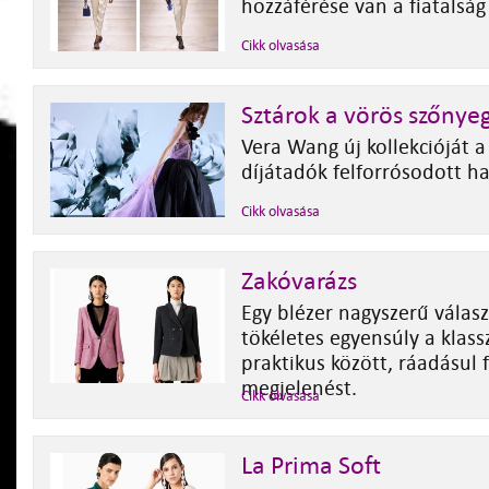
hozzáférése van a fiatalság 
Cikk olvasása
Sztárok a vörös szőnye
Vera Wang új kollekcióját a
díjátadók felforrósodott ha
Cikk olvasása
Zakóvarázs
Egy blézer nagyszerű válasz
tökéletes egyensúly a klassz
praktikus között, ráadásul
megjelenést.
Cikk olvasása
La Prima Soft