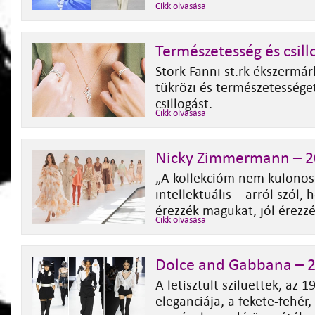
Cikk olvasása
Természetesség és csill
Stork Fanni st.rk ékszermár
tükrözi és természetessége
csillogást.
Cikk olvasása
Nicky Zimmermann – 2
„A kollekcióm nem különö
intellektuális – arról szól,
érezzék magukat, jól érez
Cikk olvasása
Dolce and Gabbana – 2
A letisztult sziluettek, az 
eleganciája, a fekete-fehér,