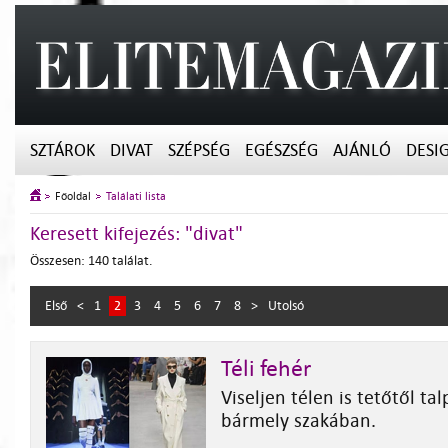
SZTÁROK
DIVAT
SZÉPSÉG
EGÉSZSÉG
AJÁNLÓ
DESI
Főoldal
Találati lista
Keresett kifejezés: "divat"
Összesen: 140 találat.
Első
<
1
2
3
4
5
6
7
8
>
Utolsó
Téli fehér
Viseljen télen is tetőtől ta
bármely szakában.