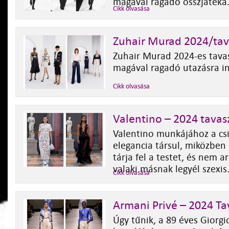
magával ragadó összjátéka
Cikk olvasása
Zuhair Murad 2024/tav
Zuhair Murad 2024-es tavas
magával ragadó utazásra i
Cikk olvasása
Valentino – 2024 tavas
Valentino munkájához a csi
elegancia társul, miközb
tárja fel a testet, és nem ar
valaki másnak legyél szexis
Cikk olvasása
Armani Privé – 2024 Ta
Úgy tűnik, a 89 éves Giorg