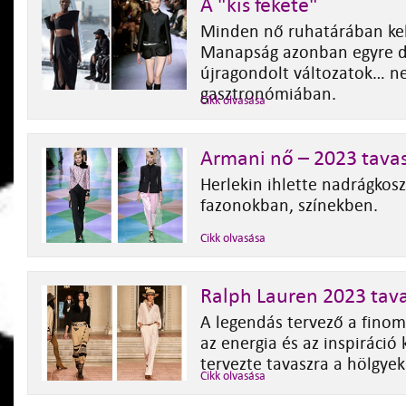
A "kis fekete"
Minden nő ruhatárában kell
Manapság azonban egyre d
újragondolt változatok… n
gasztronómiában.
Cikk olvasása
Armani nő – 2023 tava
Herlekin ihlette nadrágkos
fazonokban, színekben.
Cikk olvasása
Ralph Lauren 2023 tav
A legendás tervező a finoms
az energia és az inspiráció
tervezte tavaszra a hölgye
Cikk olvasása