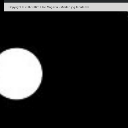
Copyright © 2007-2026 Elite Magazin - Minden jog fenntartva.