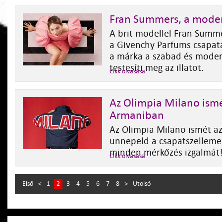
Fran Summers, a mode
A brit modellel Fran Summe
a Givenchy Parfums csapat
a márka a szabad és moder
testesíti meg az illatot.
Cikk olvasása
Az Olimpia Milano ism
Armaniban
Az Olimpia Milano ismét az 
ünnepeld a csapatszellemed
minden mérkőzés izgalmát
Cikk olvasása
Első
<
1
2
3
4
5
6
7
8
>
Utolsó