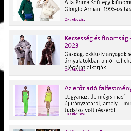
A la Prima Soft egy kifinom
Giorgio Armani 1995-ös tás
Cikk olvasása
Kecsesség és finomság 
2023
Gazdag, exkluzív anyagok s
árnyalatokban a női kollek
elégiáját alkotják.
Cikk olvasása
Az erőt adó falfestmén
„Ugyanaz, de mégis más” 
új irányzatáról, amely – min
tudatos volt részéről.
Cikk olvasása