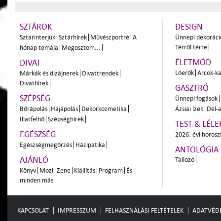
SZTÁROK
DESIGN
Sztárinterjúk
Sztárhírek
Művészportré
A
Ünnepi dekoráci
Térről térre
hónap témája
Megosztom...
ÉLETMÓD
DIVAT
Lóerők
Arcok-ka
Márkák és dizájnerek
Divattrendek
Divathírek
GASZTRÓ
SZÉPSÉG
Ünnepi fogások
Bőrápolás
Hajápolás
Dekorkozmetika
Ázsiai ízek
Dél-a
Illatfelhő
Szépséghírek
TEST & LÉLE
EGÉSZSÉG
2026. évi horos
Egészségmegőrzés
Házipatika
ANTOLÓGIA
AJÁNLÓ
Tallozó
Könyv
Mozi
Zene
Kiállítás
Program
És
minden más
KAPCSOLAT
IMPRESSZUM
FELHASZNÁLÁSI FELTÉTELEK
ADATVÉD