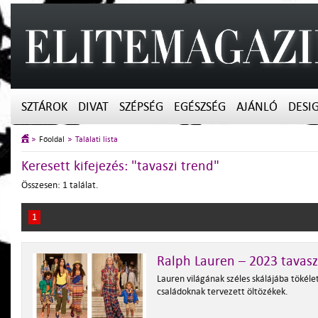
SZTÁROK
DIVAT
SZÉPSÉG
EGÉSZSÉG
AJÁNLÓ
DESI
Főoldal
Találati lista
Keresett kifejezés: "tavaszi trend"
Összesen: 1 találat.
1
Ralph Lauren – 2023 tavas
Lauren világának széles skálájába tökéle
családoknak tervezett öltözékek.