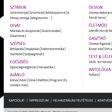
SZTÁROK
DESIGN
Sztárinterjúk
Sztárhírek
Művészportré
A
Ünnepi dekoráci
Térről térre
hónap témája
Megosztom...
ÉLETMÓD
DIVAT
Lóerők
Arcok-ka
Márkák és dizájnerek
Divattrendek
Divathírek
GASZTRÓ
SZÉPSÉG
Ünnepi fogások
Bőrápolás
Hajápolás
Dekorkozmetika
Ázsiai ízek
Dél-a
Illatfelhő
Szépséghírek
TEST & LÉLE
EGÉSZSÉG
2026. évi horos
Egészségmegőrzés
Házipatika
ANTOLÓGIA
AJÁNLÓ
Tallozó
Könyv
Mozi
Zene
Kiállítás
Program
És
minden más
KAPCSOLAT
IMPRESSZUM
FELHASZNÁLÁSI FELTÉTELEK
ADATVÉD
Copyright © 2007-2026 Elite Magazin - Minden jog fenntartva.