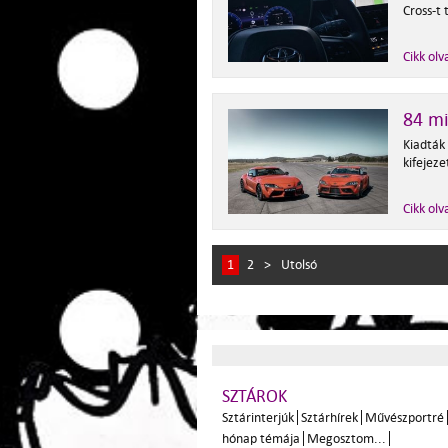
Cross-t 
Cikk olv
84 mi
Kiadták
kifejeze
Cikk olv
1
2
>
Utolsó
SZTÁROK
Sztárinterjúk
Sztárhírek
Művészportré
hónap témája
Megosztom...