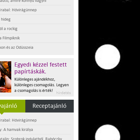
 autó, amire könnyű vágyni
rabal: Hóvirágünnep
t hideg
l a rockig
a Filmpiknik
on és az Odüsszeia
Egyedi kézzel festett
papírtáskák.
Különleges ajándékhoz,
különleges csomagolás. Legyen
a csomagolás is érték!
ajánló
Receptajánló
rabal: Hóvirágünnep
y: A hamvak királya
atalin: Szobrok indulatból. Rabóczky