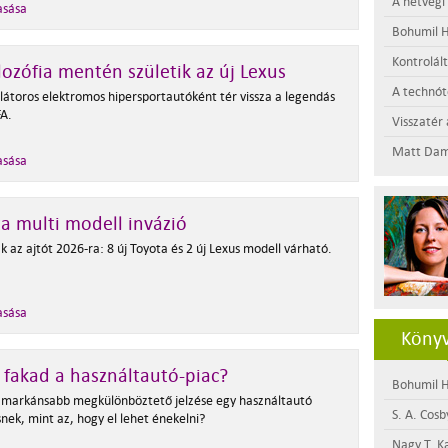
A hétvégi
asása
Bohumil H
Kontrolál
ilozófia mentén születik az új Lexus
A technótó
átoros elektromos hipersportautóként tér vissza a legendás
FA.
Visszatér 
Matt Dam
asása
a multi modell invázió
 az ajtót 2026-ra: 8 új Toyota és 2 új Lexus modell várható.
asása
Könyv
 fakad a használtautó-piac?
Bohumil H
 markánsabb megkülönböztető jelzése egy használtautó
S. A. Cosb
nek, mint az, hogy el lehet énekelni?
Nagy T. K