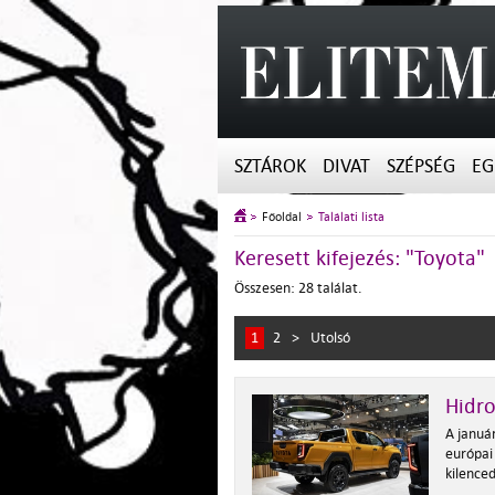
SZTÁROK
DIVAT
SZÉPSÉG
EG
Főoldal
Találati lista
Keresett kifejezés: "Toyota"
Összesen: 28 találat.
1
2
>
Utolsó
Hidro
A januá
európai
kilenced