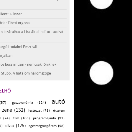
llent: Gikszer
ria: Tibeti orgona
lezárulhat a Líra által indított utolsó
argó Irodalmi Fesztivál
rjaiban
os buszlimuzin - nemcsak főniknek
 Stubb: A hatalom háromszöge
ELHŐ
autó
(57)
gasztronómia (124)
zene (132)
festészet (71)
érzelem
el (74)
film (106)
programajánló (91)
divat (125)
7)
egészségmegőrzés (58)