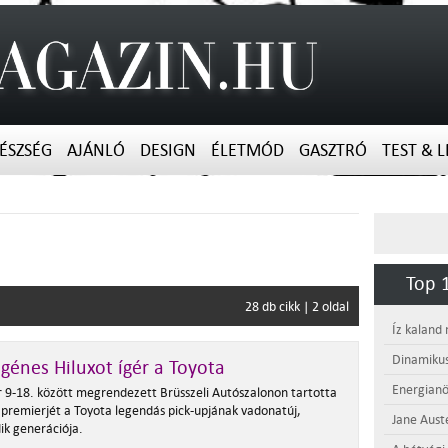
ÉSZSÉG
AJÁNLÓ
DESIGN
ÉLETMÓD
GASZTRÓ
TEST & L
Top 1
28 db cikk | 2 oldal
Íz kaland
Dinamikus
génes Hiluxot ígér a Toyota
Energianö
r 9-18. között megrendezett Brüsszeli Autószalonon tartotta
 premierjét a Toyota legendás pick-upjának vadonatúj,
Jane Aust
ik generációja.