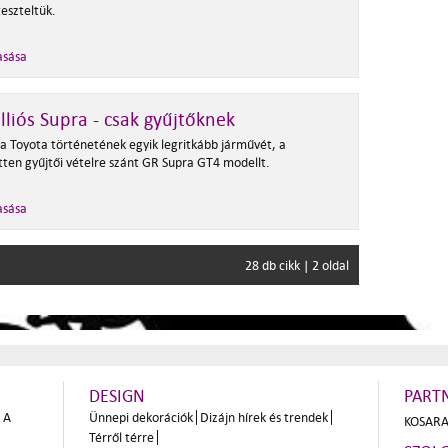
teszteltük.
asása
lliós Supra - csak gyűjtőknek
 a Toyota történetének egyik legritkább járművét, a
tten gyűjtői vételre szánt GR Supra GT4 modellt.
asása
28 db cikk | 2 oldal
DESIGN
PART
A
Ünnepi dekorációk
Dizájn hírek és trendek
KOSARA
Térről térre