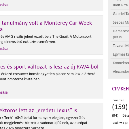
asása
Judit Rita
Gabriel Ta
s tanulmány volt a Monterey Car Week
Szepes Má
ja
Hamarosan 
 és AMG rivális jelentkezett be a The Quail, A Motorsport
per is
ng elnevezésű exkluzív eseményen.
Tavaszi M
asása
Egymás ka
Konnektor
es és sport változat is lesz az új RAV4-ből
Alexander
e érkező crossover immár egyetlen piacon sem lesz elérhető
 benzinmotoros kivitelben.
CIMKEF
asása
röviden 
(159)
ktoros lett az „eredeti Lexus” is
(54)
főét
n x Tech” külső-belső formanyelv elegáns, egyszerű és
lt megjelenést biztosít a vadonatúj ES-nek, az európai
kiállítás (8
ítés 2026 tavaszára várható.