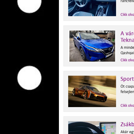
ráncfelv
Cikk olv
A vá
Tekn
A minde
Qashqai
Cikk olv
Sport
Öt csap
felsejl
Cikk olv
Zsákb
Akár egy