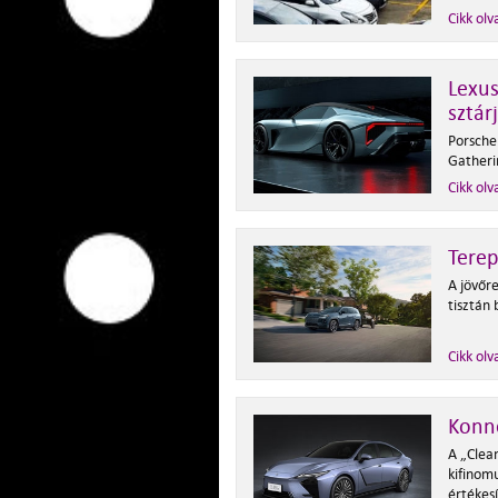
Cikk olv
Lexu
sztár
Porsche
Gatheri
Cikk olv
Terep
A jövőr
tisztán
Cikk olv
Konne
A „Clea
kifinomu
értékes