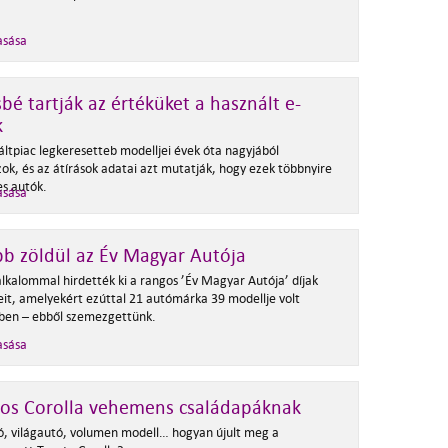
asása
bé tartják az értéküket a használt e-
k
áltpiac legkeresetteb modelljei évek óta nagyjából
ok, és az átírások adatai azt mutatják, hogy ezek többnyire
es autók.
asása
b zöldül az Év Magyar Autója
alkalommal hirdették ki a rangos ’Év Magyar Autója’ díjak
eit, amelyekért ezúttal 21 autómárka 39 modellje volt
ben – ebből szemezgettünk.
asása
tos Corolla vehemens családapáknak
, világautó, volumen modell… hogyan újult meg a