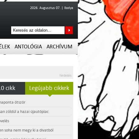
2026. Augusztus 07. | Ibolya
ÉLEK
ANTOLÓGIA
ARCHÍVUM
hirdetés
0 cikk
Legújabb cikkek
 naponta ötször
an zöldül a hazai újautópiac
velés
en soha nem megy ki a divatból