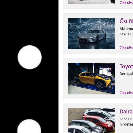
Cikk olv
Ősi f
Akkumul
Lexus L
Cikk olv
Toyot
Berúgták
Cikk olv
Dalra
Lehet-e
hirdetés