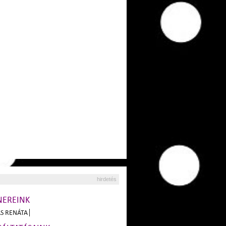
hirdetés
NEREINK
S RENÁTA