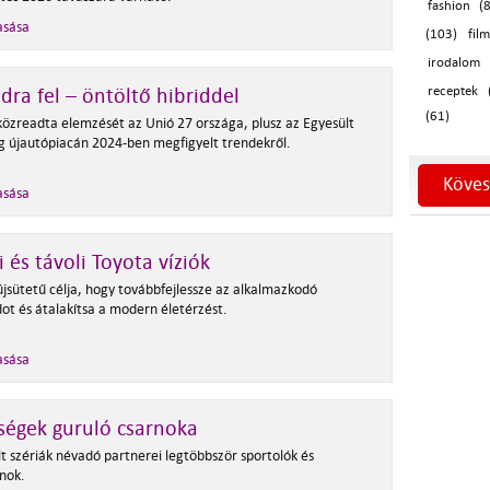
fashion (
asása
(103)
fil
irodalom 
dra fel – öntöltő hibriddel
receptek 
(61)
közreadta elemzését az Unió 27 országa, plusz az Egyesült
ág újautópiacán 2024-ben megfigyelt trendekről.
Köves
asása
i és távoli Toyota víziók
újsütetű célja, hogy továbbfejlessze az alkalmazkodó
ot és átalakítsa a modern életérzést.
asása
ségek guruló csarnoka
lt szériák névadó partnerei legtöbbször sportolók és
onok.