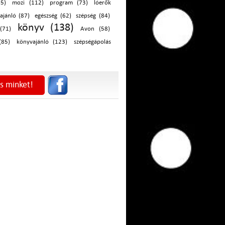
85)
mozi (112)
program (73)
lóerők
majánló (87)
egészség (62)
szépség (84)
könyv (138)
(71)
Avon (58)
(85)
könyvajánló (123)
szépségápolás
s minket!