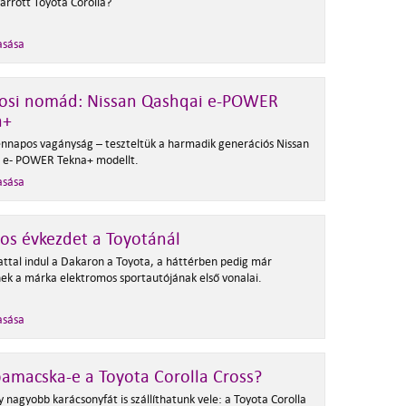
arrott Toyota Corolla?
asása
rosi nomád: Nissan Qashqai e-POWER
a+
nnapos vagányság – teszteltük a harmadik generációs Nissan
 e- POWER Tekna+ modellt.
asása
os évkezdet a Toyotánál
attal indul a Dakaron a Toyota, a háttérben pedig már
enek a márka elektromos sportautójának első vonalai.
asása
amacska-e a Toyota Corolla Cross?
 nagyobb karácsonyfát is szállíthatunk vele: a Toyota Corolla