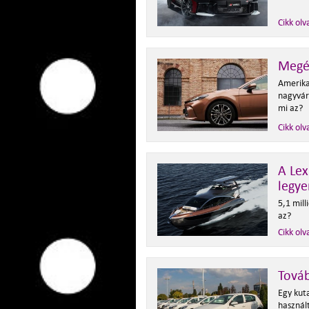
Cikk olv
Megé
Amerika
nagyvár
mi az?
Cikk olv
A Lex
legye
5,1 mill
az?
Cikk olv
Továb
Egy kut
használ