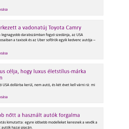
asása
rkezett a vadonatúj Toyota Camry
 legnagyobb darabszámban fogyó szedánja, az USA
osaiban a taxisok és az Uber sofőrök egyik kedvenc autója –
asása
us célja, hogy luxus életstílus-márka
n
ió USA dollárba kerül, nem autó, és két évet kell várni rá: mi
asása
b nőtt a használt autók forgalma
atás kimutatta: egyre idősebb modelleket keresnek a vevők a
t autók hazai piacán.