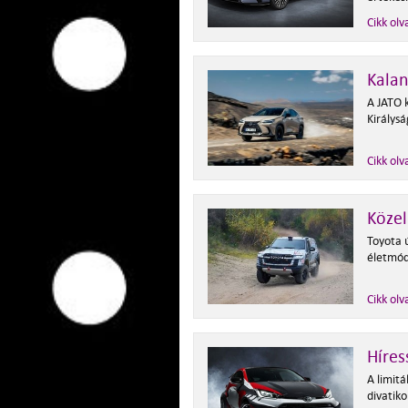
Cikk olv
Kalan
A JATO 
Királys
Cikk olv
Közel
Toyota 
életmód
Cikk olv
Híres
A limitá
divatik