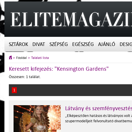
SZTÁROK
DIVAT
SZÉPSÉG
EGÉSZSÉG
AJÁNLÓ
DESI
Főoldal
Találati lista
Keresett kifejezés: "Kensington Gardens"
Összesen: 1 találat.
1
Látvány és szemfényveszté
„Elképesztően hatásos és látványos volt 
szupermodelljeit felvonultató divatbem