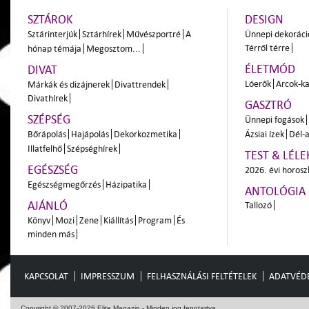
SZTÁROK
DESIGN
Sztárinterjúk
Sztárhírek
Művészportré
A
Ünnepi dekoráci
Térről térre
hónap témája
Megosztom...
ÉLETMÓD
DIVAT
Lóerők
Arcok-ka
Márkák és dizájnerek
Divattrendek
Divathírek
GASZTRÓ
SZÉPSÉG
Ünnepi fogások
Bőrápolás
Hajápolás
Dekorkozmetika
Ázsiai ízek
Dél-a
Illatfelhő
Szépséghírek
TEST & LÉLE
EGÉSZSÉG
2026. évi horos
Egészségmegőrzés
Házipatika
ANTOLÓGIA
AJÁNLÓ
Tallozó
Könyv
Mozi
Zene
Kiállítás
Program
És
minden más
KAPCSOLAT
IMPRESSZUM
FELHASZNÁLÁSI FELTÉTELEK
ADATVÉD
Copyright © 2007-2026 Elite Magazin - Minden jog fenntartva.