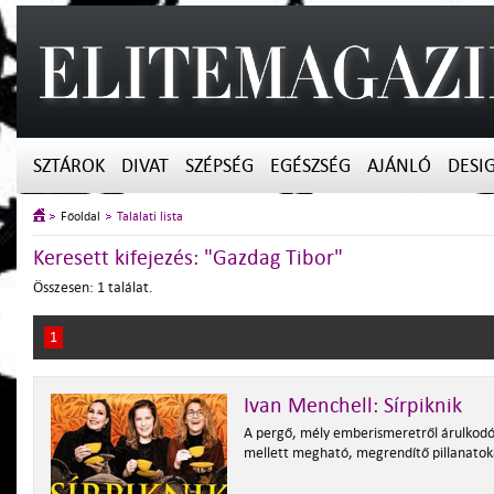
SZTÁROK
DIVAT
SZÉPSÉG
EGÉSZSÉG
AJÁNLÓ
DESI
Főoldal
Találati lista
Keresett kifejezés: "Gazdag Tibor"
Összesen: 1 találat.
1
Ivan Menchell: Sírpiknik
A pergő, mély emberismeretről árulkod
mellett megható, megrendítő pillanatoka