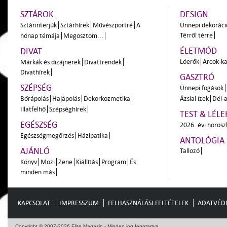
SZTÁROK
DESIGN
Sztárinterjúk
Sztárhírek
Művészportré
A
Ünnepi dekoráci
Térről térre
hónap témája
Megosztom...
ÉLETMÓD
DIVAT
Lóerők
Arcok-ka
Márkák és dizájnerek
Divattrendek
Divathírek
GASZTRÓ
SZÉPSÉG
Ünnepi fogások
Bőrápolás
Hajápolás
Dekorkozmetika
Ázsiai ízek
Dél-a
Illatfelhő
Szépséghírek
TEST & LÉLE
EGÉSZSÉG
2026. évi horos
Egészségmegőrzés
Házipatika
ANTOLÓGIA
AJÁNLÓ
Tallozó
Könyv
Mozi
Zene
Kiállítás
Program
És
minden más
KAPCSOLAT
IMPRESSZUM
FELHASZNÁLÁSI FELTÉTELEK
ADATVÉD
Copyright © 2007-2026 Elite Magazin - Minden jog fenntartva.