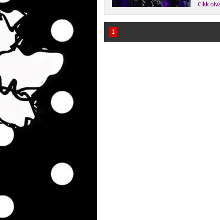
Cikk olv
1