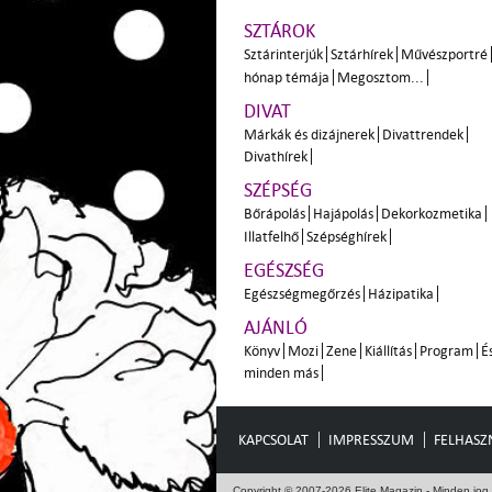
SZTÁROK
Sztárinterjúk
Sztárhírek
Művészportré
hónap témája
Megosztom...
DIVAT
Márkák és dizájnerek
Divattrendek
Divathírek
SZÉPSÉG
Bőrápolás
Hajápolás
Dekorkozmetika
Illatfelhő
Szépséghírek
EGÉSZSÉG
Egészségmegőrzés
Házipatika
AJÁNLÓ
Könyv
Mozi
Zene
Kiállítás
Program
É
minden más
KAPCSOLAT
IMPRESSZUM
FELHASZN
Copyright © 2007-2026 Elite Magazin - Minden jog 