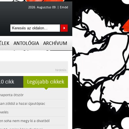
2026. Augusztus 09. | Emőd
ÉLEK
ANTOLÓGIA
ARCHÍVUM
hirdetés
0 cikk
Legújabb cikkek
 naponta ötször
an zöldül a hazai újautópiac
velés
en soha nem megy ki a divatból