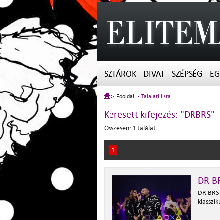
SZTÁROK
DIVAT
SZÉPSÉG
EG
Főoldal
Találati lista
Keresett kifejezés: "DRBRS"
Összesen: 1 találat.
1
DR BR
DR BRS 
klasszik