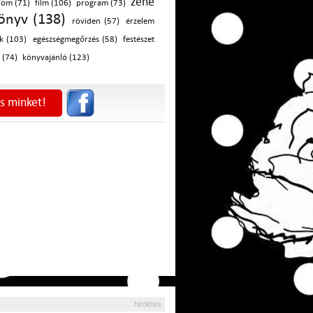
zene
lom (71)
film (106)
program (73)
önyv (138)
röviden (57)
érzelem
k (103)
egészségmegőrzés (58)
festészet
 (74)
könyvajánló (123)
s minket!
hirdetés