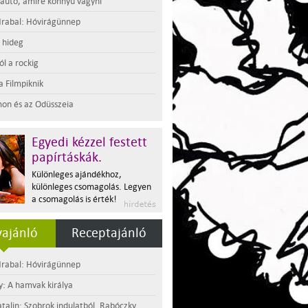
 autó, amire könnyű vágyni
rabal: Hóvirágünnep
t hideg
l a rockig
a Filmpiknik
on és az Odüsszeia
Egyedi kézzel festett
papírtáskák.
Különleges ajándékhoz,
különleges csomagolás. Legyen
a csomagolás is érték!
ajánló
Receptajánló
rabal: Hóvirágünnep
y: A hamvak királya
atalin: Szobrok indulatból. Rabóczky