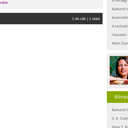
A hétvégi
asása
Bohumil H
Kontrolál
1 db cikk | 1 oldal
A technótó
Visszatér 
Matt Dam
Könyv
Bohumil H
S. A. Cosb
Nagy T. K