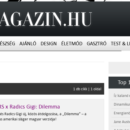
ÉSZSÉG
AJÁNLÓ
DESIGN
ÉLETMÓD
GASZTRÓ
TEST & L
Top 1
1 db cikk | 1 oldal
Íz kaland
Dinamikus
S x Radics Gigi: Dilemma
Energianö
és Radics Gigi új, közös átdolgozása, a „Dilemma” – a
us amerikai sláger magyar verziója!
Jane Aust