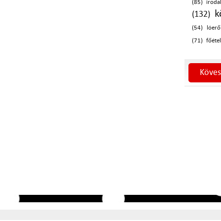
(85)
iroda
k
(132)
(54)
lóerő
(71)
főétel
Köves