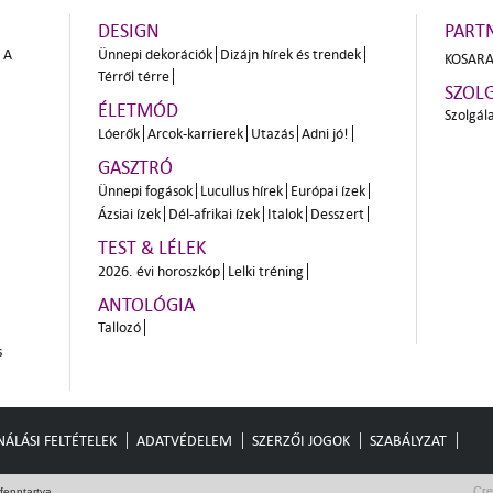
DESIGN
PART
A
Ünnepi dekorációk
Dizájn hírek és trendek
KOSARA
Térről térre
SZOL
ÉLETMÓD
Szolgál
Lóerők
Arcok-karrierek
Utazás
Adni jó!
GASZTRÓ
Ünnepi fogások
Lucullus hírek
Európai ízek
Ázsiai ízek
Dél-afrikai ízek
Italok
Desszert
TEST & LÉLEK
2026. évi horoszkóp
Lelki tréning
ANTOLÓGIA
Tallozó
s
ÁLÁSI FELTÉTELEK
ADATVÉDELEM
SZERZŐI JOGOK
SZABÁLYZAT
Cre
fenntartva.