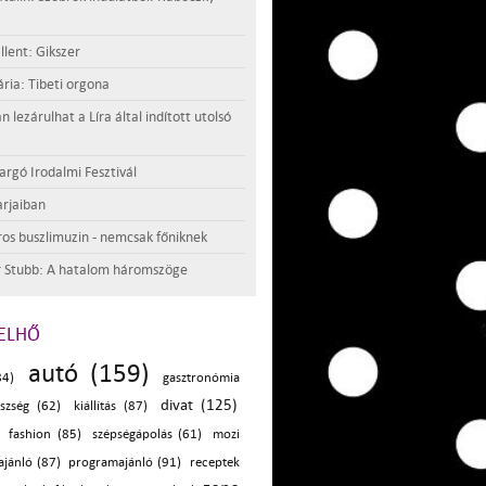
llent: Gikszer
ria: Tibeti orgona
lezárulhat a Líra által indított utolsó
argó Irodalmi Fesztivál
rjaiban
os buszlimuzin - nemcsak főniknek
 Stubb: A hatalom háromszöge
ELHŐ
autó (159)
84)
gasztronómia
divat (125)
szség (62)
kiállítás (87)
fashion (85)
szépségápolás (61)
mozi
ajánló (87)
programajánló (91)
receptek