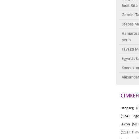
Judit Rita
Gabriel Ta
Szepes Má
Hamarosan 
per is
Tavaszi M
Egymás ka
Konnektor
Alexander
CIMKEF
szépség (
(124)
egé
Avon (58)
(112)
film