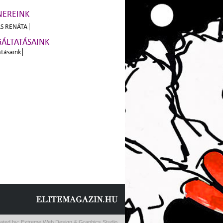
NEREINK
S RENÁTA
GÁLTATÁSAINK
atásaink
ated by:
Extreme Web Design & Graphics Studio