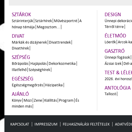
SZTÁROK
DESIGN
Sztárinterjúk
Sztárhírek
Művészportré
A
Ünnepi dekoráci
Térről térre
hónap témája
Megosztom...
ÉLETMÓD
DIVAT
Lóerők
Arcok-ka
Márkák és dizájnerek
Divattrendek
Divathírek
GASZTRÓ
SZÉPSÉG
Ünnepi fogások
Bőrápolás
Hajápolás
Dekorkozmetika
Ázsiai ízek
Dél-a
Illatfelhő
Szépséghírek
TEST & LÉLE
EGÉSZSÉG
2026. évi horos
Egészségmegőrzés
Házipatika
ANTOLÓGIA
AJÁNLÓ
Tallozó
Könyv
Mozi
Zene
Kiállítás
Program
És
minden más
KAPCSOLAT
IMPRESSZUM
FELHASZNÁLÁSI FELTÉTELEK
ADATVÉD