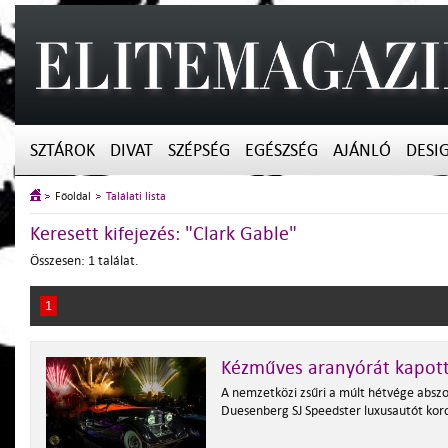
SZTÁROK
DIVAT
SZÉPSÉG
EGÉSZSÉG
AJÁNLÓ
DESI
Főoldal
Találati lista
Keresett kifejezés: "Clark Gable"
Összesen: 1 találat.
1
Kézműves aranyórát kapott
A nemzetközi zsűri a múlt hétvége abszo
Duesenberg SJ Speedster luxusautót ko