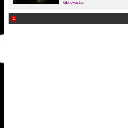
Cikk olvasása
1