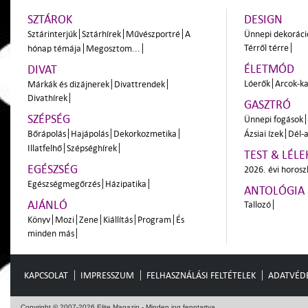
SZTÁROK
DESIGN
Sztárinterjúk
Sztárhírek
Művészportré
A
Ünnepi dekoráci
Térről térre
hónap témája
Megosztom...
ÉLETMÓD
DIVAT
Lóerők
Arcok-ka
Márkák és dizájnerek
Divattrendek
Divathírek
GASZTRÓ
SZÉPSÉG
Ünnepi fogások
Bőrápolás
Hajápolás
Dekorkozmetika
Ázsiai ízek
Dél-a
Illatfelhő
Szépséghírek
TEST & LÉLE
EGÉSZSÉG
2026. évi horos
Egészségmegőrzés
Házipatika
ANTOLÓGIA
AJÁNLÓ
Tallozó
Könyv
Mozi
Zene
Kiállítás
Program
És
minden más
KAPCSOLAT
IMPRESSZUM
FELHASZNÁLÁSI FELTÉTELEK
ADATVÉD
Copyright © 2007-2026 Elite Magazin - Minden jog fenntartva.