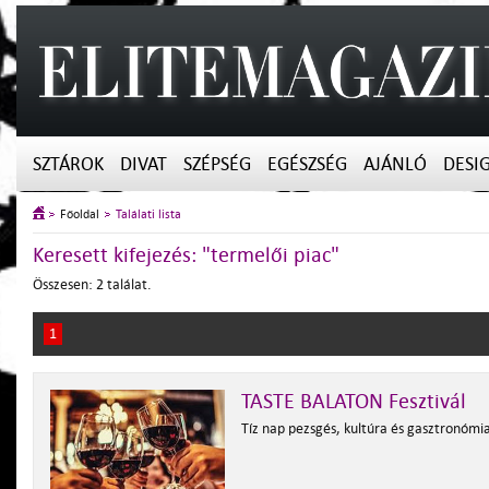
SZTÁROK
DIVAT
SZÉPSÉG
EGÉSZSÉG
AJÁNLÓ
DESI
Főoldal
Találati lista
Keresett kifejezés: "termelői piac"
Összesen: 2 találat.
1
TASTE BALATON Fesztivál
Tíz nap pezsgés, kultúra és gasztronómia