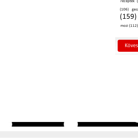
receptek 
(106)
gas
(159)
mozi (112)
Köves