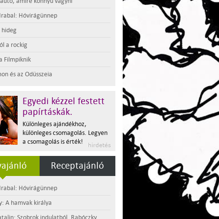
 autó, amire könnyű vágyni
rabal: Hóvirágünnep
t hideg
l a rockig
a Filmpiknik
on és az Odüsszeia
Egyedi kézzel festett
papírtáskák.
Különleges ajándékhoz,
különleges csomagolás. Legyen
a csomagolás is érték!
ajánló
Receptajánló
rabal: Hóvirágünnep
y: A hamvak királya
atalin: Szobrok indulatból. Rabóczky