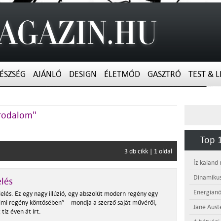
ÉSZSÉG
AJÁNLÓ
DESIGN
ÉLETMÓD
GASZTRÓ
TEST & L
 irodalom"
Top 1
3 db cikk | 1 oldal
Íz kaland
Dinamikus
elés
Energianö
lelés. Ez egy nagy illúzió, egy abszolút modern regény egy
lmi regény köntösében” – mondja a szerző saját művéről,
Jane Aust
tíz éven át írt.