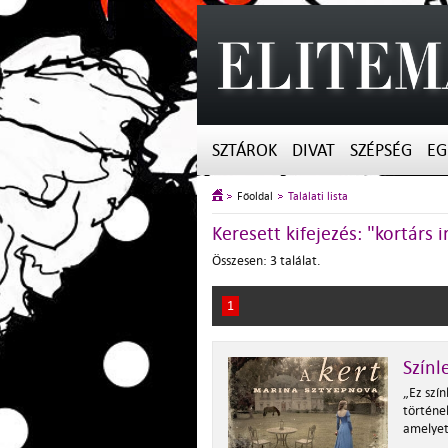
SZTÁROK
DIVAT
SZÉPSÉG
EG
Főoldal
Találati lista
Keresett kifejezés: "kortárs
Összesen: 3 találat.
1
Színl
„Ez szín
történe
amelyet 