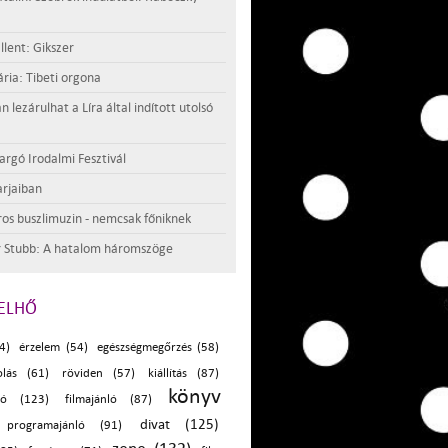
llent: Gikszer
ria: Tibeti orgona
lezárulhat a Líra által indított utolsó
argó Irodalmi Fesztivál
rjaiban
os buszlimuzin - nemcsak főniknek
 Stubb: A hatalom háromszöge
ELHŐ
4)
érzelem (54)
egészségmegőrzés (58)
olás (61)
röviden (57)
kiállítás (87)
könyv
ló (123)
filmajánló (87)
divat (125)
programajánló (91)