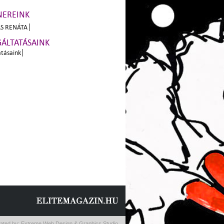
NEREINK
S RENÁTA
GÁLTATÁSAINK
atásaink
ated by:
Extreme Web Design & Graphics Studio