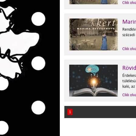
Cikk olv
Marin
Rendkívü
századi 
Cikk olv
Rövid
Érdekes
túlélésü
kaki, az
Cikk olv
1