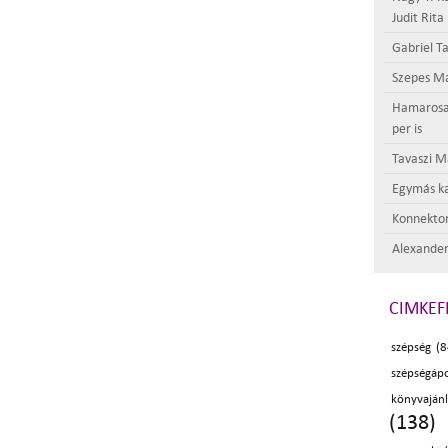
Judit Rita
Gabriel Ta
Szepes Má
Hamarosan 
per is
Tavaszi M
Egymás ka
Konnektor
Alexander
CIMKEF
szépség (8
szépségáp
könyvaján
(138)