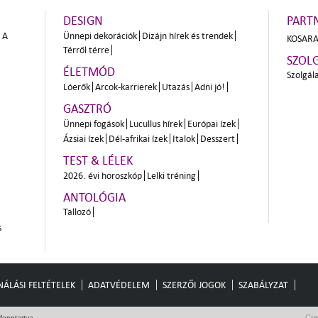
DESIGN
PART
A
Ünnepi dekorációk
Dizájn hírek és trendek
KOSARA
Térről térre
SZOL
ÉLETMÓD
Szolgál
Lóerők
Arcok-karrierek
Utazás
Adni jó!
GASZTRÓ
Ünnepi fogások
Lucullus hírek
Európai ízek
Ázsiai ízek
Dél-afrikai ízek
Italok
Desszert
TEST & LÉLEK
2026. évi horoszkóp
Lelki tréning
ANTOLÓGIA
Tallozó
s
ÁLÁSI FELTÉTELEK
ADATVÉDELEM
SZERZŐI JOGOK
SZABÁLYZAT
Cre
fenntartva.