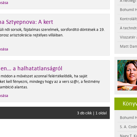
A hétvégi
asása
Bohumil H
Kontrolál
a Sztyepnova: A kert
A technótó
li női sorsok, fájdalmas szerelmek, sorsfordító döntések a 19.
orosz arisztokrácia rejtélyes villáiban.
Visszatér 
Matt Dam
asása
en… a halhatatlanságról
 módon a művészet azonnal felértékelődik, ha saját
ket kell fényezni, mindegy hogy az a vers sz@r, a festmény
 ambíció alantas.
asása
Könyv
3 db cikk | 1 oldal
Bohumil H
S. A. Cosb
Nagy T. K