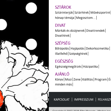
SZTÁROK
Sztárinterjúk
Sztárhírek
Művészportré
hónap témája
Megosztom...
DIVAT
Márkák és dizájnerek
Divattrendek
Divathírek
SZÉPSÉG
Bőrápolás
Hajápolás
Dekorkozmetika
Illatfelhő
Szépséghírek
EGÉSZSÉG
Egészségmegőrzés
Házipatika
AJÁNLÓ
Könyv
Mozi
Zene
Kiállítás
Program
É
minden más
KAPCSOLAT
IMPRESSZUM
FELHASZN
Copyright © 2007-2026 Elite Magazin - Minden jog 