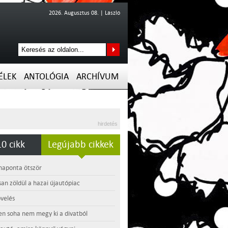
2026. Augusztus 08. | László
ÉLEK
ANTOLÓGIA
ARCHÍVUM
hirdetés
0 cikk
Legújabb cikkek
 naponta ötször
an zöldül a hazai újautópiac
velés
en soha nem megy ki a divatból