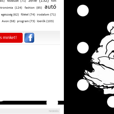
zene (132)
(85)
festészet (71)
film
autó
ztronómia (124)
fashion (85)
egészség (62)
főétel (74)
irodalom (71)
Avon (58)
program (73)
lóerők (103)
s minket!
hirdetés