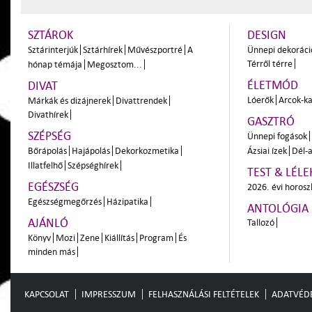
SZTÁROK
DESIGN
Sztárinterjúk
Sztárhírek
Művészportré
A
Ünnepi dekoráci
Térről térre
hónap témája
Megosztom...
ÉLETMÓD
DIVAT
Lóerők
Arcok-ka
Márkák és dizájnerek
Divattrendek
Divathírek
GASZTRÓ
SZÉPSÉG
Ünnepi fogások
Bőrápolás
Hajápolás
Dekorkozmetika
Ázsiai ízek
Dél-a
Illatfelhő
Szépséghírek
TEST & LÉLE
EGÉSZSÉG
2026. évi horos
Egészségmegőrzés
Házipatika
ANTOLÓGIA
AJÁNLÓ
Tallozó
Könyv
Mozi
Zene
Kiállítás
Program
És
minden más
KAPCSOLAT
IMPRESSZUM
FELHASZNÁLÁSI FELTÉTELEK
ADATVÉD