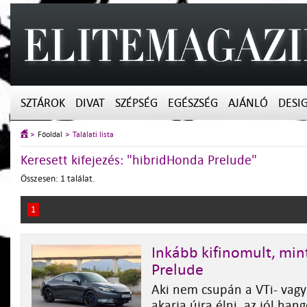
SZTÁROK
DIVAT
SZÉPSÉG
EGÉSZSÉG
AJÁNLÓ
DESI
Főoldal
Találati lista
Keresett kifejezés: "hibridHonda Prelude"
Összesen: 1 találat.
1
Inkább kifinomult, mint
Prelude
Aki nem csupán a VTi- vagy
akarja újra élni, az jól han