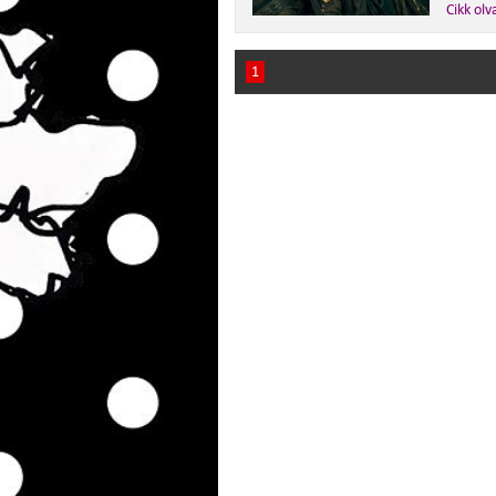
Cikk olv
1