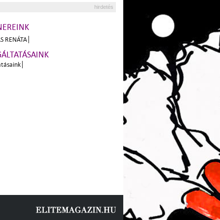
hirdetés
NEREINK
S RENÁTA
GÁLTATÁSAINK
atásaink