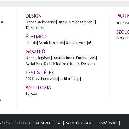
DESIGN
PART
A
Ünnepi dekorációk
Dizájn hírek és trendek
KOSARA
Térről térre
SZOL
ÉLETMÓD
Szolgál
Lóerők
Arcok-karrierek
Utazás
Adni jó!
GASZTRÓ
Ünnepi fogások
Lucullus hírek
Európai ízek
Ázsiai ízek
Dél-afrikai ízek
Italok
Desszert
TEST & LÉLEK
2026. évi horoszkóp
Lelki tréning
ANTOLÓGIA
Tallozó
s
ÁLÁSI FELTÉTELEK
ADATVÉDELEM
SZERZŐI JOGOK
SZABÁLYZAT