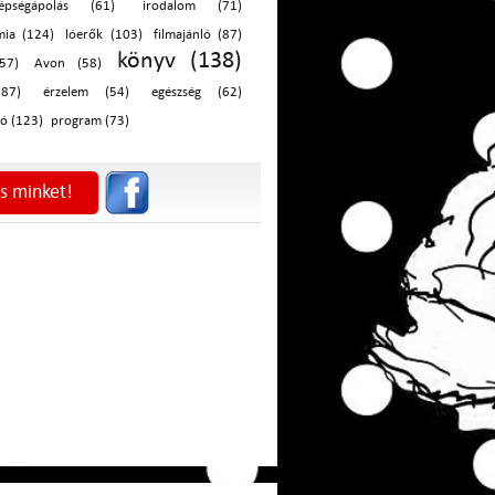
zépségápolás (61)
irodalom (71)
mia (124)
lóerők (103)
filmajánló (87)
könyv (138)
57)
Avon (58)
(87)
érzelem (54)
egészség (62)
ó (123)
program (73)
s minket!