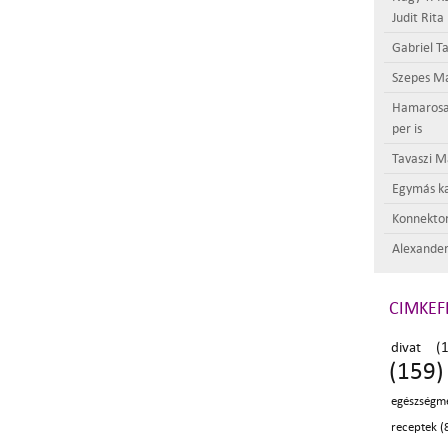
Judit Rita
Gabriel Ta
Szepes Má
Hamarosan 
per is
Tavaszi M
Egymás ka
Konnektor
Alexander
CIMKEF
divat (
(159)
egészségm
receptek (