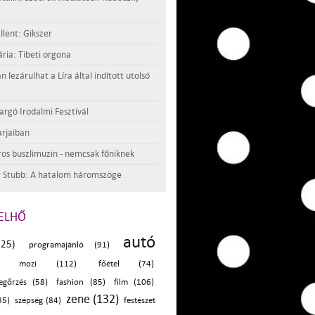
llent: Gikszer
ria: Tibeti orgona
lezárulhat a Líra által indított utolsó
argó Irodalmi Fesztivál
rjaiban
os buszlimuzin - nemcsak főniknek
 Stubb: A hatalom háromszöge
ELHŐ
autó
125)
programajánló (91)
mozi (112)
főétel (74)
egőrzés (58)
fashion (85)
film (106)
zene (132)
85)
szépség (84)
festészet