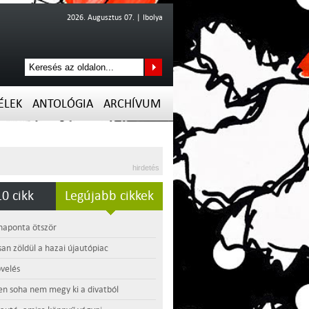
2026. Augusztus 07. | Ibolya
ÉLEK
ANTOLÓGIA
ARCHÍVUM
hirdetés
0 cikk
Legújabb cikkek
 naponta ötször
an zöldül a hazai újautópiac
velés
en soha nem megy ki a divatból