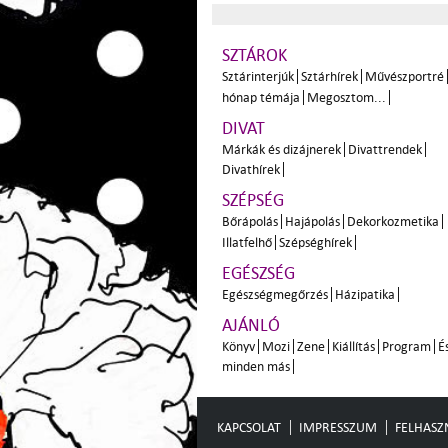
SZTÁROK
Sztárinterjúk
Sztárhírek
Művészportré
hónap témája
Megosztom...
DIVAT
Márkák és dizájnerek
Divattrendek
Divathírek
SZÉPSÉG
Bőrápolás
Hajápolás
Dekorkozmetika
Illatfelhő
Szépséghírek
EGÉSZSÉG
Egészségmegőrzés
Házipatika
AJÁNLÓ
Könyv
Mozi
Zene
Kiállítás
Program
É
minden más
KAPCSOLAT
IMPRESSZUM
FELHASZN