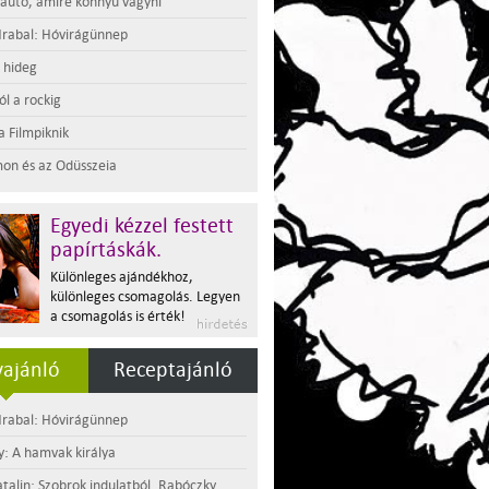
 autó, amire könnyű vágyni
rabal: Hóvirágünnep
t hideg
l a rockig
a Filmpiknik
on és az Odüsszeia
Egyedi kézzel festett
papírtáskák.
Különleges ajándékhoz,
különleges csomagolás. Legyen
a csomagolás is érték!
ajánló
Receptajánló
rabal: Hóvirágünnep
y: A hamvak királya
atalin: Szobrok indulatból. Rabóczky