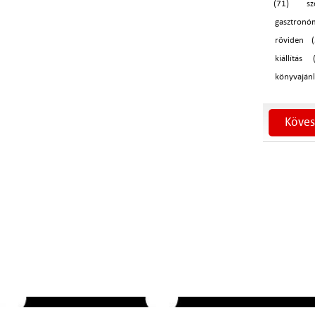
(71)
s
gasztronó
röviden (
kiállítás 
könyvajánl
Köves