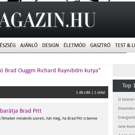
ÉSZSÉG
AJÁNLÓ
DESIGN
ÉLETMÓD
GASZTRÓ
TEST & L
ánló Brad Ouggm Richard Raynibdm kutya"
Top 1
1 db cikk | 1 oldal
Íz kaland
Dinamikus
barátja Brad Pitt
Energianö
 filmeket mindenki szereti, hát még, ha Brad Pitt is benne
Jane Aust