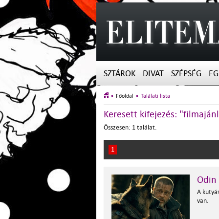
SZTÁROK
DIVAT
SZÉPSÉG
EG
Főoldal
Találati lista
Keresett kifejezés: "filmaj
Összesen: 1 találat.
1
Odin 
A kutyás
van.