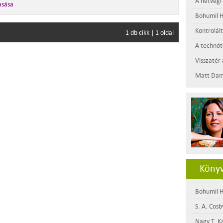
A hétvégi
asása
Bohumil H
Kontrolál
1 db cikk | 1 oldal
A technótó
Visszatér 
Matt Dam
Könyv
Bohumil H
S. A. Cosb
Nagy T. K