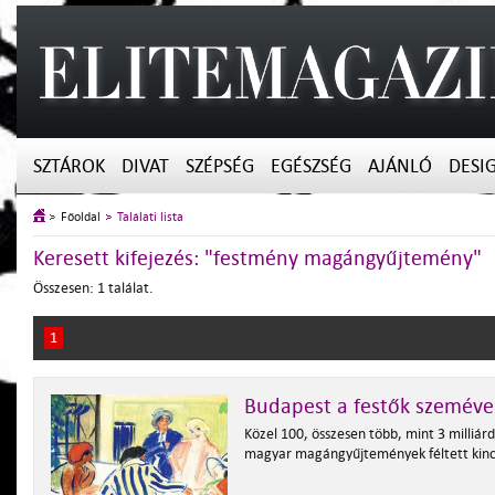
SZTÁROK
DIVAT
SZÉPSÉG
EGÉSZSÉG
AJÁNLÓ
DESI
Főoldal
Találati lista
Keresett kifejezés: "festmény magángyűjtemény"
Összesen: 1 találat.
1
Budapest a festők szeméve
Közel 100, összesen több, mint 3 milliár
magyar magángyűjtemények féltett kinc