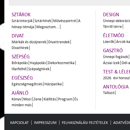
SZTÁROK
DESIGN
Sztárinterjúk
Sztárhírek
Művészportré
A
Ünnepi dekoráci
Térről térre
hónap témája
Megosztom...
ÉLETMÓD
DIVAT
Lóerők
Arcok-ka
Márkák és dizájnerek
Divattrendek
Divathírek
GASZTRÓ
SZÉPSÉG
Ünnepi fogások
Bőrápolás
Hajápolás
Dekorkozmetika
Ázsiai ízek
Dél-a
Illatfelhő
Szépséghírek
TEST & LÉLE
EGÉSZSÉG
2026. évi horos
Egészségmegőrzés
Házipatika
ANTOLÓGIA
AJÁNLÓ
Tallozó
Könyv
Mozi
Zene
Kiállítás
Program
És
minden más
KAPCSOLAT
IMPRESSZUM
FELHASZNÁLÁSI FELTÉTELEK
ADATVÉD