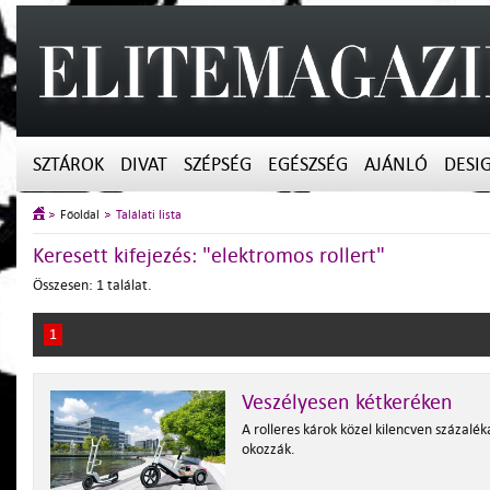
SZTÁROK
DIVAT
SZÉPSÉG
EGÉSZSÉG
AJÁNLÓ
DESI
Főoldal
Találati lista
Keresett kifejezés: "elektromos rollert"
Összesen: 1 találat.
1
Veszélyesen kétkeréken
A rolleres károk közel kilencven százalék
okozzák.