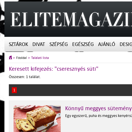
SZTÁROK
DIVAT
SZÉPSÉG
EGÉSZSÉG
AJÁNLÓ
DESI
Főoldal
Találati lista
Keresett kifejezés: "cseresznyés süti"
Összesen: 1 találat.
1
Könnyű meggyes sütemény
Egy egyszerű, puha és meggyes kenyérs