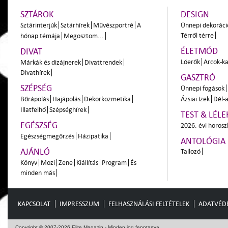
SZTÁROK
DESIGN
Sztárinterjúk
Sztárhírek
Művészportré
A
Ünnepi dekoráci
Térről térre
hónap témája
Megosztom...
ÉLETMÓD
DIVAT
Lóerők
Arcok-ka
Márkák és dizájnerek
Divattrendek
Divathírek
GASZTRÓ
SZÉPSÉG
Ünnepi fogások
Bőrápolás
Hajápolás
Dekorkozmetika
Ázsiai ízek
Dél-a
Illatfelhő
Szépséghírek
TEST & LÉLE
EGÉSZSÉG
2026. évi horos
Egészségmegőrzés
Házipatika
ANTOLÓGIA
AJÁNLÓ
Tallozó
Könyv
Mozi
Zene
Kiállítás
Program
És
minden más
KAPCSOLAT
IMPRESSZUM
FELHASZNÁLÁSI FELTÉTELEK
ADATVÉD
Copyright © 2007-2026 Elite Magazin - Minden jog fenntartva.