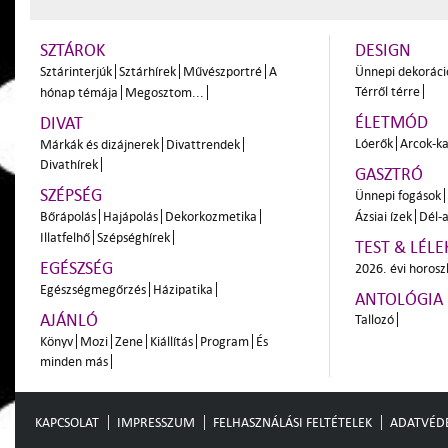
SZTÁROK
DESIGN
Sztárinterjúk
Sztárhírek
Művészportré
A
Ünnepi dekoráci
Térről térre
hónap témája
Megosztom...
ÉLETMÓD
DIVAT
Lóerők
Arcok-ka
Márkák és dizájnerek
Divattrendek
Divathírek
GASZTRÓ
SZÉPSÉG
Ünnepi fogások
Bőrápolás
Hajápolás
Dekorkozmetika
Ázsiai ízek
Dél-a
Illatfelhő
Szépséghírek
TEST & LÉLE
EGÉSZSÉG
2026. évi horos
Egészségmegőrzés
Házipatika
ANTOLÓGIA
AJÁNLÓ
Tallozó
Könyv
Mozi
Zene
Kiállítás
Program
És
minden más
KAPCSOLAT
IMPRESSZUM
FELHASZNÁLÁSI FELTÉTELEK
ADATVÉD