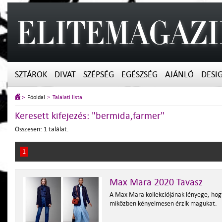
SZTÁROK
DIVAT
SZÉPSÉG
EGÉSZSÉG
AJÁNLÓ
DESI
Főoldal
Találati lista
Keresett kifejezés: "bermida,farmer"
Összesen: 1 találat.
1
Max Mara 2020 Tavasz
A Max Mara kollekciójának lényege, hogy
miközben kényelmesen érzik magukat.