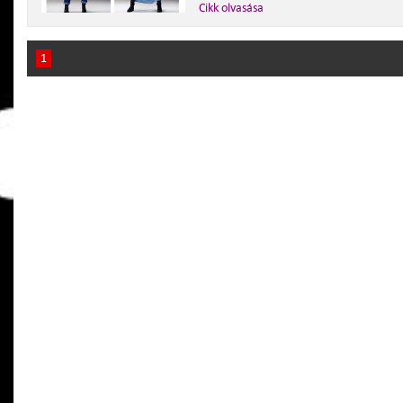
Cikk olvasása
1