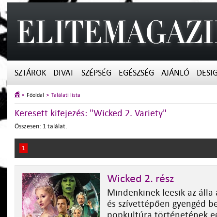
SZTÁROK
DIVAT
SZÉPSÉG
EGÉSZSÉG
AJÁNLÓ
DESI
Főoldal
Találati lista
Keresett kifejezés: "Wicked 2. Variety"
Összesen: 1 találat.
1
Wicked 2. rész
Mindenkinek leesik az álla 
és szívettépően gyengéd be
popkultúra történetének e