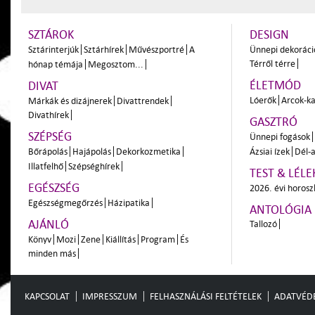
SZTÁROK
DESIGN
Sztárinterjúk
Sztárhírek
Művészportré
A
Ünnepi dekoráci
Térről térre
hónap témája
Megosztom...
ÉLETMÓD
DIVAT
Lóerők
Arcok-ka
Márkák és dizájnerek
Divattrendek
Divathírek
GASZTRÓ
SZÉPSÉG
Ünnepi fogások
Bőrápolás
Hajápolás
Dekorkozmetika
Ázsiai ízek
Dél-a
Illatfelhő
Szépséghírek
TEST & LÉLE
EGÉSZSÉG
2026. évi horos
Egészségmegőrzés
Házipatika
ANTOLÓGIA
AJÁNLÓ
Tallozó
Könyv
Mozi
Zene
Kiállítás
Program
És
minden más
KAPCSOLAT
IMPRESSZUM
FELHASZNÁLÁSI FELTÉTELEK
ADATVÉD