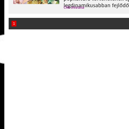
legdinamikusabban fejlődő
Cikk olvasása
1