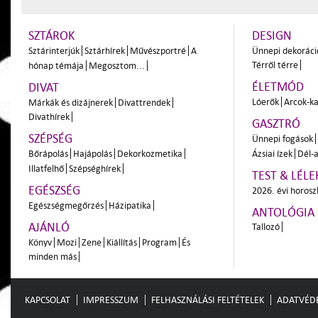
SZTÁROK
DESIGN
Sztárinterjúk
Sztárhírek
Művészportré
A
Ünnepi dekoráci
Térről térre
hónap témája
Megosztom...
ÉLETMÓD
DIVAT
Lóerők
Arcok-ka
Márkák és dizájnerek
Divattrendek
Divathírek
GASZTRÓ
SZÉPSÉG
Ünnepi fogások
Bőrápolás
Hajápolás
Dekorkozmetika
Ázsiai ízek
Dél-a
Illatfelhő
Szépséghírek
TEST & LÉLE
EGÉSZSÉG
2026. évi horos
Egészségmegőrzés
Házipatika
ANTOLÓGIA
AJÁNLÓ
Tallozó
Könyv
Mozi
Zene
Kiállítás
Program
És
minden más
KAPCSOLAT
IMPRESSZUM
FELHASZNÁLÁSI FELTÉTELEK
ADATVÉD