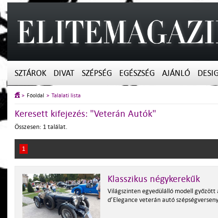
SZTÁROK
DIVAT
SZÉPSÉG
EGÉSZSÉG
AJÁNLÓ
DESI
Főoldal
Találati lista
Keresett kifejezés: "Veterán Autók"
Összesen: 1 találat.
1
Klasszikus négykerekűk
Világszinten egyedülálló modell győzött 
d’Elegance veterán autó szépségversen