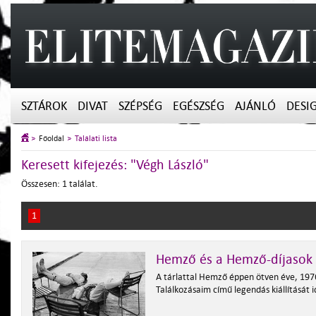
SZTÁROK
DIVAT
SZÉPSÉG
EGÉSZSÉG
AJÁNLÓ
DESI
Főoldal
Találati lista
Keresett kifejezés: "Végh László"
Összesen: 1 találat.
1
Hemző és a Hemző-díjasok
A tárlattal Hemző éppen ötven éve, 197
Találkozásaim című legendás kiállítását 