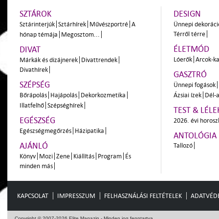
SZTÁROK
DESIGN
Sztárinterjúk
Sztárhírek
Művészportré
A
Ünnepi dekoráci
Térről térre
hónap témája
Megosztom...
ÉLETMÓD
DIVAT
Lóerők
Arcok-ka
Márkák és dizájnerek
Divattrendek
Divathírek
GASZTRÓ
SZÉPSÉG
Ünnepi fogások
Bőrápolás
Hajápolás
Dekorkozmetika
Ázsiai ízek
Dél-a
Illatfelhő
Szépséghírek
TEST & LÉLE
EGÉSZSÉG
2026. évi horos
Egészségmegőrzés
Házipatika
ANTOLÓGIA
AJÁNLÓ
Tallozó
Könyv
Mozi
Zene
Kiállítás
Program
És
minden más
KAPCSOLAT
IMPRESSZUM
FELHASZNÁLÁSI FELTÉTELEK
ADATVÉD
Copyright © 2007-2026 Elite Magazin - Minden jog fenntartva.