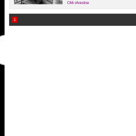
Cikk olvasása
1