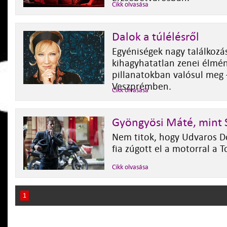
Cikk olvasása
Dalok a túlélésről
Egyéniségek nagy találkozá
kihagyhatatlan zenei élmén
pillanatokban valósul meg 
Veszprémben.
Cikk olvasása
Gyöngyösi Máté, mint 
Nem titok, hogy Udvaros D
fia zúgott el a motorral a
Cikk olvasása
1