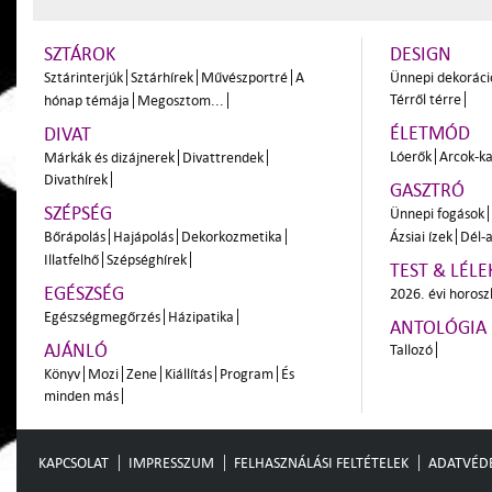
SZTÁROK
DESIGN
Sztárinterjúk
Sztárhírek
Művészportré
A
Ünnepi dekoráci
Térről térre
hónap témája
Megosztom...
ÉLETMÓD
DIVAT
Lóerők
Arcok-ka
Márkák és dizájnerek
Divattrendek
Divathírek
GASZTRÓ
SZÉPSÉG
Ünnepi fogások
Bőrápolás
Hajápolás
Dekorkozmetika
Ázsiai ízek
Dél-a
Illatfelhő
Szépséghírek
TEST & LÉLE
EGÉSZSÉG
2026. évi horos
Egészségmegőrzés
Házipatika
ANTOLÓGIA
AJÁNLÓ
Tallozó
Könyv
Mozi
Zene
Kiállítás
Program
És
minden más
KAPCSOLAT
IMPRESSZUM
FELHASZNÁLÁSI FELTÉTELEK
ADATVÉD