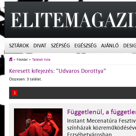
SZTÁROK
DIVAT
SZÉPSÉG
EGÉSZSÉG
AJÁNLÓ
DESI
Főoldal
Találati lista
Keresett kifejezés: "Udvaros Dorottya"
Összesen: 3 találat.
1
Függetlenül, a függetl
Instant Mecenatúra Fesztiv
színházak közreműködéséve
Erzsébetvárosban.