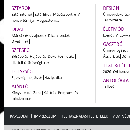
SZTÁROK
DESIGN
Sztárinterjúk
Sztárhírek
Művészportré
A
Ünnepi dekoráci
Térről térre
hónap témája
Megosztom...
ÉLETMÓD
DIVAT
Lóerők
Arcok-ka
Márkák és dizájnerek
Divattrendek
Divathírek
GASZTRÓ
SZÉPSÉG
Ünnepi fogások
Bőrápolás
Hajápolás
Dekorkozmetika
Ázsiai ízek
Dél-a
Illatfelhő
Szépséghírek
TEST & LÉLE
EGÉSZSÉG
2026. évi horos
Egészségmegőrzés
Házipatika
ANTOLÓGIA
AJÁNLÓ
Tallozó
Könyv
Mozi
Zene
Kiállítás
Program
És
minden más
KAPCSOLAT
IMPRESSZUM
FELHASZNÁLÁSI FELTÉTELEK
ADATVÉD
Copyright © 2007-2026 Elite Magazin - Minden jog fenntartva.