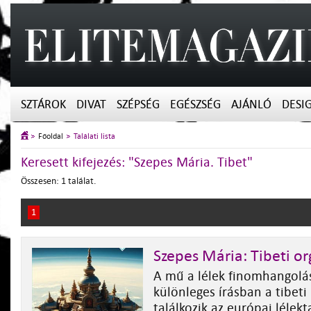
SZTÁROK
DIVAT
SZÉPSÉG
EGÉSZSÉG
AJÁNLÓ
DESI
Főoldal
Találati lista
Keresett kifejezés: "Szepes Mária. Tibet"
Összesen: 1 találat.
1
Szepes Mária: Tibeti o
A mű a lélek finomhangolá
különleges írásban a tibeti
találkozik az európai lélek