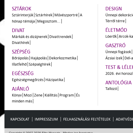
SZTÁROK
DESIGN
Sztárinterjúk
Sztárhírek
Művészportré
A
Ünnepi dekoráci
Térről térre
hónap témája
Megosztom...
ÉLETMÓD
DIVAT
Lóerők
Arcok-ka
Márkák és dizájnerek
Divattrendek
Divathírek
GASZTRÓ
SZÉPSÉG
Ünnepi fogások
Bőrápolás
Hajápolás
Dekorkozmetika
Ázsiai ízek
Dél-a
Illatfelhő
Szépséghírek
TEST & LÉLE
EGÉSZSÉG
2026. évi horos
Egészségmegőrzés
Házipatika
ANTOLÓGIA
AJÁNLÓ
Tallozó
Könyv
Mozi
Zene
Kiállítás
Program
És
minden más
KAPCSOLAT
IMPRESSZUM
FELHASZNÁLÁSI FELTÉTELEK
ADATVÉD
Copyright © 2007-2026 Elite Magazin - Minden jog fenntartva.