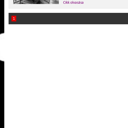
Cikk olvasása
1