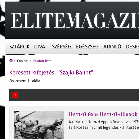
SZTÁROK
DIVAT
SZÉPSÉG
EGÉSZSÉG
AJÁNLÓ
DESI
Főoldal
Találati lista
Keresett kifejezés: "Szajki Bálint"
Összesen: 1 találat.
1
Hemző és a Hemző-díjasok
A tárlattal Hemző éppen ötven éve, 197
Találkozásaim című legendás kiállítását 