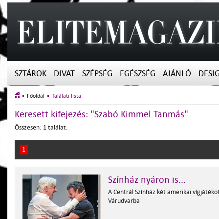
SZTÁROK
DIVAT
SZÉPSÉG
EGÉSZSÉG
AJÁNLÓ
DESI
Főoldal
Találati lista
Keresett kifejezés: "Szabó Kimmel Tanmás"
Összesen: 1 találat.
1
Színház nyáron is...
A Centrál Színház két amerikai vígjátékot
Várudvarba