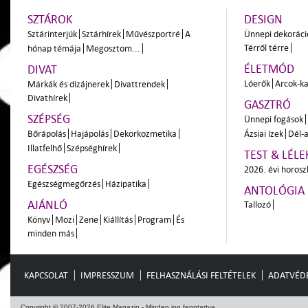
SZTÁROK
DESIGN
Sztárinterjúk
Sztárhírek
Művészportré
A
Ünnepi dekoráci
Térről térre
hónap témája
Megosztom...
ÉLETMÓD
DIVAT
Lóerők
Arcok-ka
Márkák és dizájnerek
Divattrendek
Divathírek
GASZTRÓ
SZÉPSÉG
Ünnepi fogások
Bőrápolás
Hajápolás
Dekorkozmetika
Ázsiai ízek
Dél-a
Illatfelhő
Szépséghírek
TEST & LÉLE
EGÉSZSÉG
2026. évi horos
Egészségmegőrzés
Házipatika
ANTOLÓGIA
AJÁNLÓ
Tallozó
Könyv
Mozi
Zene
Kiállítás
Program
És
minden más
KAPCSOLAT
IMPRESSZUM
FELHASZNÁLÁSI FELTÉTELEK
ADATVÉD
Copyright © 2007-2026 Elite Magazin - Minden jog fenntartva.