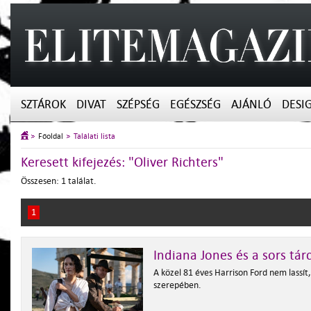
SZTÁROK
DIVAT
SZÉPSÉG
EGÉSZSÉG
AJÁNLÓ
DESI
Főoldal
Találati lista
Keresett kifejezés: "Oliver Richters"
Összesen: 1 találat.
1
Indiana Jones és a sors tár
A közel 81 éves Harrison Ford nem lassít,
szerepében.