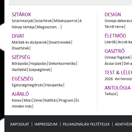
SZTÁROK
DESIGN
Sztárinterjúk
Sztárhírek
Művészportré
A
Ünnepi dekoráci
Térről térre
hónap témája
Megosztom...
ÉLETMÓD
DIVAT
Lóerők
Arcok-ka
Márkák és dizájnerek
Divattrendek
Divathírek
GASZTRÓ
SZÉPSÉG
Ünnepi fogások
Bőrápolás
Hajápolás
Dekorkozmetika
Ázsiai ízek
Dél-a
Illatfelhő
Szépséghírek
TEST & LÉLE
EGÉSZSÉG
2026. évi horos
Egészségmegőrzés
Házipatika
ANTOLÓGIA
AJÁNLÓ
Tallozó
Könyv
Mozi
Zene
Kiállítás
Program
És
minden más
KAPCSOLAT
IMPRESSZUM
FELHASZNÁLÁSI FELTÉTELEK
ADATVÉD