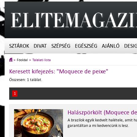
SZTÁROK
DIVAT
SZÉPSÉG
EGÉSZSÉG
AJÁNLÓ
DESI
Főoldal
Találati lista
Keresett kifejezés: "Moquece de peixe"
Összesen: 1 találat.
1
Halászpörkölt (Moquece de
A brazilok egyik kedvelt halétele, amit 
garantáltan a mi kedvencünk is lesz.