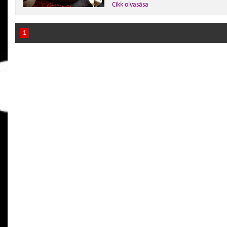
Cikk olvasása
1