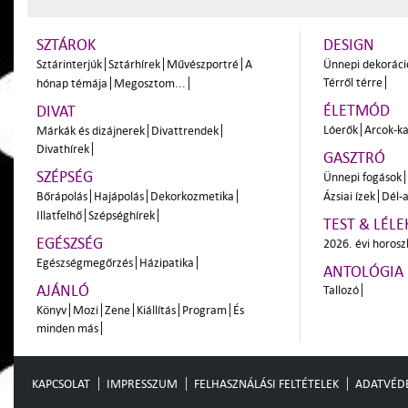
SZTÁROK
DESIGN
Sztárinterjúk
Sztárhírek
Művészportré
A
Ünnepi dekoráci
Térről térre
hónap témája
Megosztom...
ÉLETMÓD
DIVAT
Lóerők
Arcok-ka
Márkák és dizájnerek
Divattrendek
Divathírek
GASZTRÓ
SZÉPSÉG
Ünnepi fogások
Bőrápolás
Hajápolás
Dekorkozmetika
Ázsiai ízek
Dél-a
Illatfelhő
Szépséghírek
TEST & LÉLE
EGÉSZSÉG
2026. évi horos
Egészségmegőrzés
Házipatika
ANTOLÓGIA
AJÁNLÓ
Tallozó
Könyv
Mozi
Zene
Kiállítás
Program
És
minden más
KAPCSOLAT
IMPRESSZUM
FELHASZNÁLÁSI FELTÉTELEK
ADATVÉD