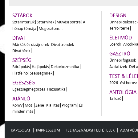
SZTÁROK
DESIGN
Sztárinterjúk
Sztárhírek
Művészportré
A
Ünnepi dekoráci
Térről térre
hónap témája
Megosztom...
ÉLETMÓD
DIVAT
Lóerők
Arcok-ka
Márkák és dizájnerek
Divattrendek
Divathírek
GASZTRÓ
SZÉPSÉG
Ünnepi fogások
Bőrápolás
Hajápolás
Dekorkozmetika
Ázsiai ízek
Dél-a
Illatfelhő
Szépséghírek
TEST & LÉLE
EGÉSZSÉG
2026. évi horos
Egészségmegőrzés
Házipatika
ANTOLÓGIA
AJÁNLÓ
Tallozó
Könyv
Mozi
Zene
Kiállítás
Program
És
minden más
KAPCSOLAT
IMPRESSZUM
FELHASZNÁLÁSI FELTÉTELEK
ADATVÉD