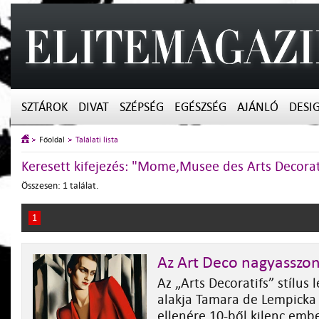
SZTÁROK
DIVAT
SZÉPSÉG
EGÉSZSÉG
AJÁNLÓ
DESI
Főoldal
Találati lista
Keresett kifejezés: "Mome,Musee des Arts Decorat
Összesen: 1 találat.
1
Az Art Deco nagyasszo
Az „Arts Decoratifs” stílus
alakja Tamara de Lempicka 
ellenére 10-ből kilenc em