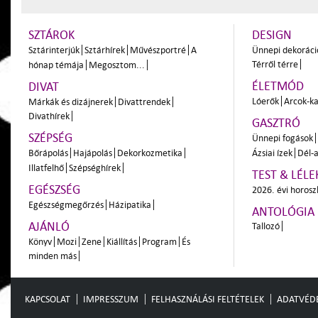
SZTÁROK
DESIGN
Sztárinterjúk
Sztárhírek
Művészportré
A
Ünnepi dekoráci
Térről térre
hónap témája
Megosztom...
ÉLETMÓD
DIVAT
Lóerők
Arcok-ka
Márkák és dizájnerek
Divattrendek
Divathírek
GASZTRÓ
SZÉPSÉG
Ünnepi fogások
Bőrápolás
Hajápolás
Dekorkozmetika
Ázsiai ízek
Dél-a
Illatfelhő
Szépséghírek
TEST & LÉLE
EGÉSZSÉG
2026. évi horos
Egészségmegőrzés
Házipatika
ANTOLÓGIA
AJÁNLÓ
Tallozó
Könyv
Mozi
Zene
Kiállítás
Program
És
minden más
KAPCSOLAT
IMPRESSZUM
FELHASZNÁLÁSI FELTÉTELEK
ADATVÉD