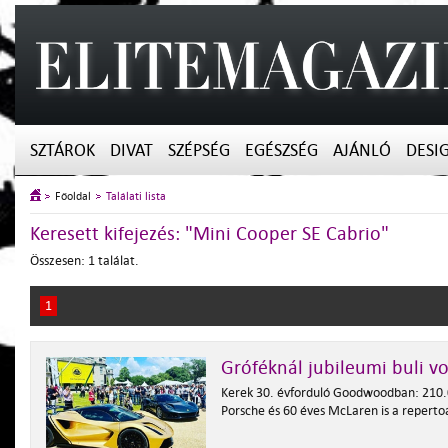
SZTÁROK
DIVAT
SZÉPSÉG
EGÉSZSÉG
AJÁNLÓ
DESI
Főoldal
Találati lista
Keresett kifejezés: "Mini Cooper SE Cabrio"
Összesen: 1 találat.
1
Gróféknál jubileumi buli vo
Kerek 30. évforduló Goodwoodban: 210.
Porsche és 60 éves McLaren is a reperto