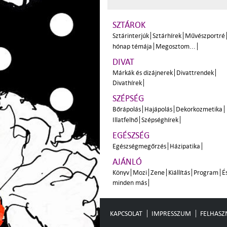
SZTÁROK
Sztárinterjúk
Sztárhírek
Művészportré
hónap témája
Megosztom...
DIVAT
Márkák és dizájnerek
Divattrendek
Divathírek
SZÉPSÉG
Bőrápolás
Hajápolás
Dekorkozmetika
Illatfelhő
Szépséghírek
EGÉSZSÉG
Egészségmegőrzés
Házipatika
AJÁNLÓ
Könyv
Mozi
Zene
Kiállítás
Program
É
minden más
KAPCSOLAT
IMPRESSZUM
FELHASZN