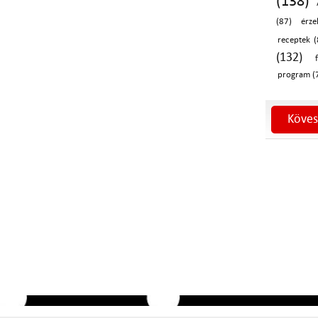
(138)
(87)
érz
receptek (
(132)
program (
Köves