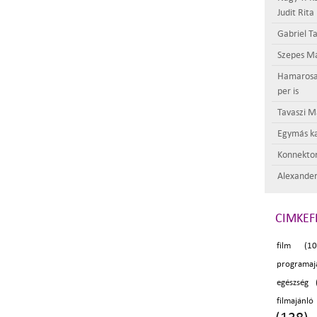
Judit Rita
Gabriel Ta
Szepes Má
Hamarosan 
per is
Tavaszi M
Egymás ka
Konnektor
Alexander
CIMKEF
film (10
programaj
egészség 
filmajánló