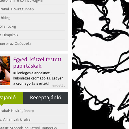
 autó, amire könnyű vágyni
rabal: Hóvirágünnep
t hideg
l a rockig
a Filmpiknik
on és az Odüsszeia
Egyedi kézzel festett
papírtáskák.
Különleges ajándékhoz,
különleges csomagolás. Legyen
a csomagolás is érték!
ajánló
Receptajánló
rabal: Hóvirágünnep
y: A hamvak királya
atalin: Szobrok indulatból. Rabóczky