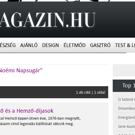
ÉSZSÉG
AJÁNLÓ
DESIGN
ÉLETMÓD
GASZTRÓ
TEST & L
h Noémi Napsugár"
Top 1
1 db cikk | 1 oldal
Íz kaland
Dinamikus
ő és a Hemző-díjasok
Energianö
ttal Hemző éppen ötven éve, 1976-ban megnyílt,
ásaim című legendás kiállítását idézzik meg.
Jane Aust