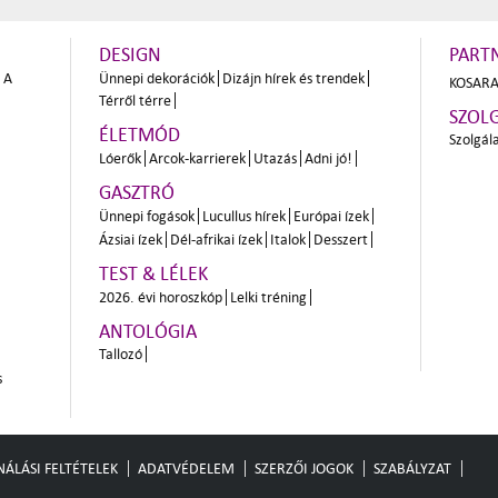
DESIGN
PART
A
Ünnepi dekorációk
Dizájn hírek és trendek
KOSARA
Térről térre
SZOL
ÉLETMÓD
Szolgál
Lóerők
Arcok-karrierek
Utazás
Adni jó!
GASZTRÓ
Ünnepi fogások
Lucullus hírek
Európai ízek
Ázsiai ízek
Dél-afrikai ízek
Italok
Desszert
TEST & LÉLEK
2026. évi horoszkóp
Lelki tréning
ANTOLÓGIA
Tallozó
s
ÁLÁSI FELTÉTELEK
ADATVÉDELEM
SZERZŐI JOGOK
SZABÁLYZAT