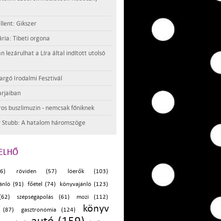
llent: Gikszer
ria: Tibeti orgona
lezárulhat a Líra által indított utolsó
argó Irodalmi Fesztivál
rjaiban
os buszlimuzin - nemcsak főniknek
 Stubb: A hatalom háromszöge
ELHŐ
6)
röviden (57)
lóerők (103)
ánló (91)
főétel (74)
könyvajánló (123)
(62)
szépségápolás (61)
mozi (112)
könyv
 (87)
gasztronómia (124)