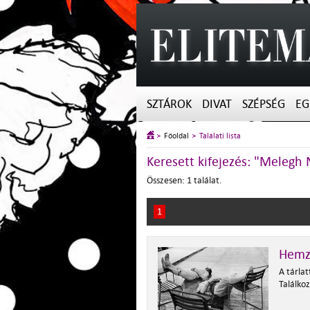
SZTÁROK
DIVAT
SZÉPSÉG
EG
Főoldal
Találati lista
Keresett kifejezés: "Meleg
Összesen: 1 találat.
1
Hemz
A tárla
Találkoz