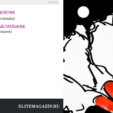
hirdetés
NEREINK
S RENÁTA
GÁLTATÁSAINK
atásaink