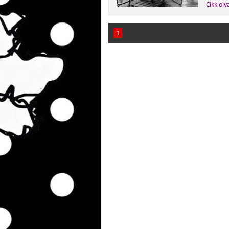
Cikk olv
1