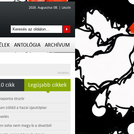
2026. Augusztus 08. | László
ÉLEK
ANTOLÓGIA
ARCHÍVUM
hirdetés
0 cikk
Legújabb cikkek
 naponta ötször
an zöldül a hazai újautópiac
velés
en soha nem megy ki a divatból