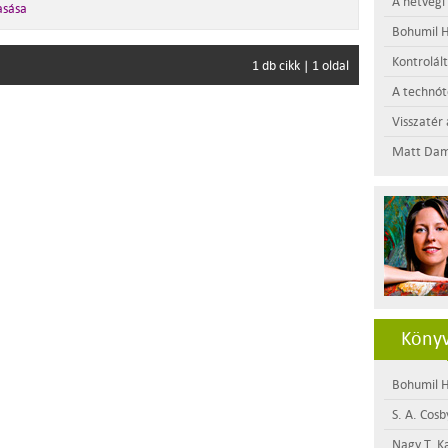
A hétvégi
asása
Bohumil H
Kontrolál
1 db cikk | 1 oldal
A technótó
Visszatér 
Matt Dam
Könyv
Bohumil H
S. A. Cosb
Nagy T. K