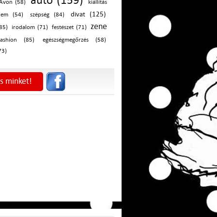
autó (159)
Avon (58)
kiállítás
divat (125)
elem (54)
szépség (84)
zene
85)
irodalom (71)
festészet (71)
fashion (85)
egészségmegőrzés (58)
73)
s minket!