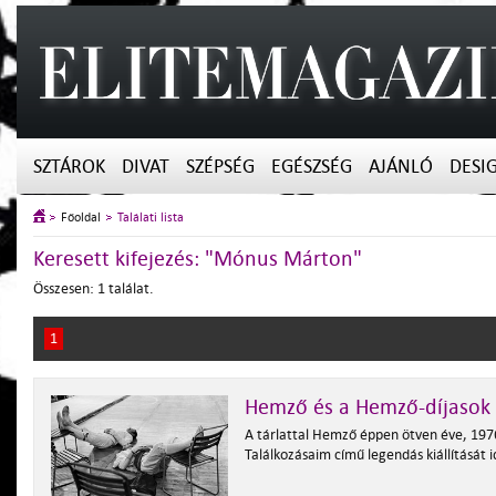
SZTÁROK
DIVAT
SZÉPSÉG
EGÉSZSÉG
AJÁNLÓ
DESI
Főoldal
Találati lista
Keresett kifejezés: "Mónus Márton"
Összesen: 1 találat.
1
Hemző és a Hemző-díjasok
A tárlattal Hemző éppen ötven éve, 197
Találkozásaim című legendás kiállítását 