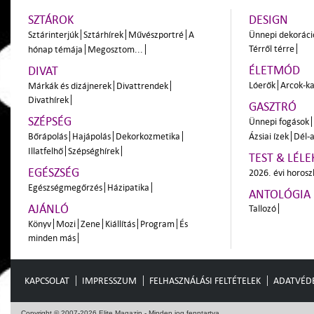
SZTÁROK
DESIGN
Sztárinterjúk
Sztárhírek
Művészportré
A
Ünnepi dekoráci
Térről térre
hónap témája
Megosztom...
ÉLETMÓD
DIVAT
Lóerők
Arcok-ka
Márkák és dizájnerek
Divattrendek
Divathírek
GASZTRÓ
SZÉPSÉG
Ünnepi fogások
Bőrápolás
Hajápolás
Dekorkozmetika
Ázsiai ízek
Dél-a
Illatfelhő
Szépséghírek
TEST & LÉLE
EGÉSZSÉG
2026. évi horos
Egészségmegőrzés
Házipatika
ANTOLÓGIA
AJÁNLÓ
Tallozó
Könyv
Mozi
Zene
Kiállítás
Program
És
minden más
KAPCSOLAT
IMPRESSZUM
FELHASZNÁLÁSI FELTÉTELEK
ADATVÉD
Copyright © 2007-2026 Elite Magazin - Minden jog fenntartva.