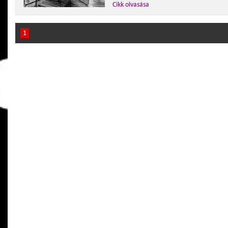
Cikk olvasása
1