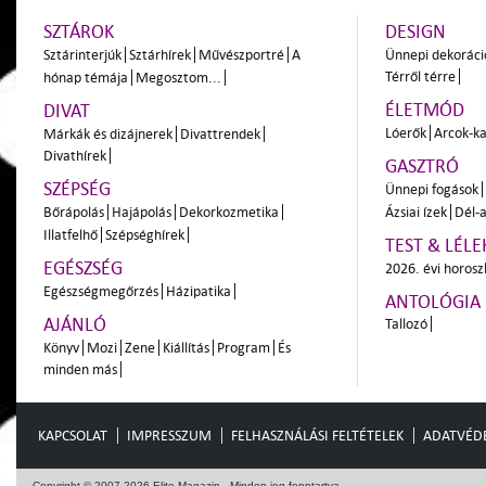
SZTÁROK
DESIGN
Sztárinterjúk
Sztárhírek
Művészportré
A
Ünnepi dekoráci
Térről térre
hónap témája
Megosztom...
ÉLETMÓD
DIVAT
Lóerők
Arcok-ka
Márkák és dizájnerek
Divattrendek
Divathírek
GASZTRÓ
SZÉPSÉG
Ünnepi fogások
Bőrápolás
Hajápolás
Dekorkozmetika
Ázsiai ízek
Dél-a
Illatfelhő
Szépséghírek
TEST & LÉLE
EGÉSZSÉG
2026. évi horos
Egészségmegőrzés
Házipatika
ANTOLÓGIA
AJÁNLÓ
Tallozó
Könyv
Mozi
Zene
Kiállítás
Program
És
minden más
KAPCSOLAT
IMPRESSZUM
FELHASZNÁLÁSI FELTÉTELEK
ADATVÉD
Copyright © 2007-2026 Elite Magazin - Minden jog fenntartva.