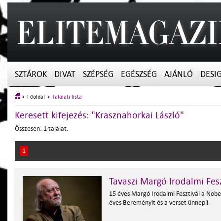
SZTÁROK
DIVAT
SZÉPSÉG
EGÉSZSÉG
AJÁNLÓ
DESI
Főoldal
Találati lista
Keresett kifejezés: "Krasznahorkai László"
Összesen: 1 találat.
1
Tavaszi Margó Irodalmi Fesz
15 éves Margó Irodalmi Fesztivál a Nobel
éves Bereményit és a verset ünnepli.