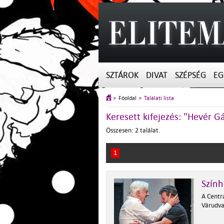
SZTÁROK
DIVAT
SZÉPSÉG
EG
Főoldal
Találati lista
Keresett kifejezés: "Hevér G
Összesen: 2 találat.
1
Szính
A Centrá
Várudv