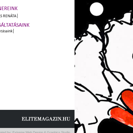
NEREINK
S RENÁTA
GÁLTATÁSAINK
atásaink
ated by:
Extreme Web Design & Graphics Studio