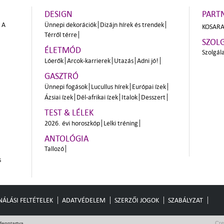
DESIGN
PART
A
Ünnepi dekorációk
Dizájn hírek és trendek
KOSARA
Térről térre
SZOL
ÉLETMÓD
Szolgál
Lóerők
Arcok-karrierek
Utazás
Adni jó!
GASZTRÓ
Ünnepi fogások
Lucullus hírek
Európai ízek
Ázsiai ízek
Dél-afrikai ízek
Italok
Desszert
TEST & LÉLEK
2026. évi horoszkóp
Lelki tréning
ANTOLÓGIA
Tallozó
s
ÁLÁSI FELTÉTELEK
ADATVÉDELEM
SZERZŐI JOGOK
SZABÁLYZAT
Cre
fenntartva.