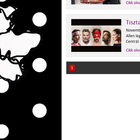
Cikk olv
Tiszt
Novembe
Allen le
Centrál
Cikk olv
1