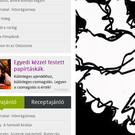
 autó, amire könnyű vágyni
rabal: Hóvirágünnep
t hideg
l a rockig
a Filmpiknik
on és az Odüsszeia
Egyedi kézzel festett
papírtáskák.
Különleges ajándékhoz,
különleges csomagolás. Legyen
a csomagolás is érték!
ajánló
Receptajánló
rabal: Hóvirágünnep
y: A hamvak királya
atalin: Szobrok indulatból. Rabóczky