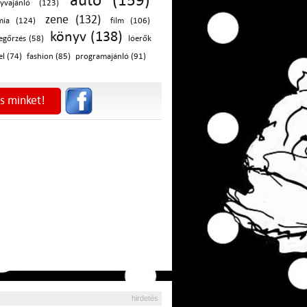
autó (159)
yvajánló (123)
zene (132)
mia (124)
film (106)
könyv (138)
egőrzés (58)
lóerők
el (74)
fashion (85)
programajánló (91)
s minket!
hirdetés