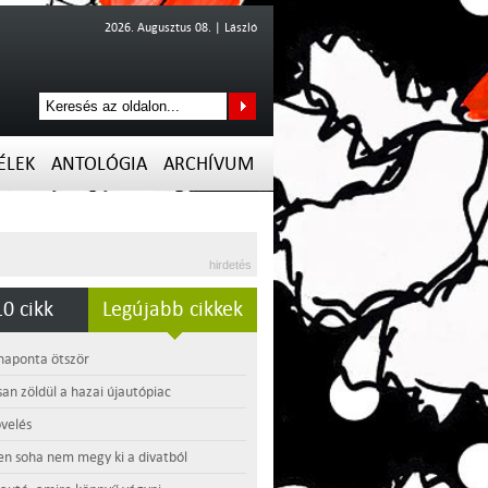
2026. Augusztus 08. | László
ÉLEK
ANTOLÓGIA
ARCHÍVUM
hirdetés
0 cikk
Legújabb cikkek
 naponta ötször
an zöldül a hazai újautópiac
velés
en soha nem megy ki a divatból