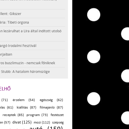
llent: Gikszer
ria: Tibeti orgona
lezárulhat a Líra által indított utolsó
argó Irodalmi Fesztivál
rjaiban
os buszlimuzin - nemcsak főniknek
 Stubb: A hatalom háromszöge
ELHŐ
 (71)
érzelem (54)
egészség (62)
olás (61)
kiállítás (87)
filmajánló (87)
receptek (85)
program (73)
festészet
divat (125)
en (57)
mozi (112)
szépség