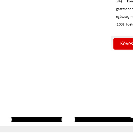
(84)
kön
gasztronó
egészségm
(103)
főét
Köves