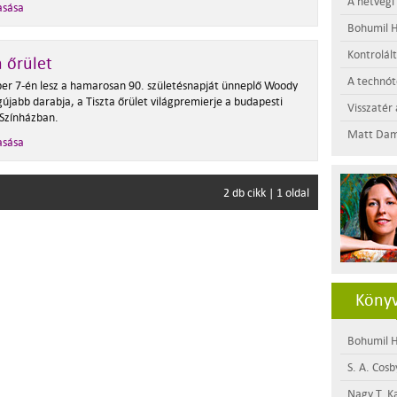
A hétvégi
asása
Bohumil H
Kontrolál
a őrület
A technótó
r 7-én lesz a hamarosan 90. születésnapját ünneplő Woody
gújabb darabja, a Tiszta őrület világpremierje a budapesti
Visszatér 
 Színházban.
Matt Dam
asása
2 db cikk | 1 oldal
Könyv
Bohumil H
S. A. Cosb
Nagy T. K