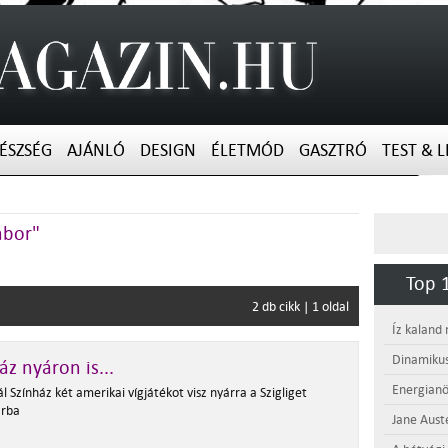
ÉSZSÉG
AJÁNLÓ
DESIGN
ÉLETMÓD
GASZTRÓ
TEST & L
ábor"
Top 1
2 db cikk | 1 oldal
Íz kaland
Dinamikus
áz nyáron is...
Energianö
l Színház két amerikai vígjátékot visz nyárra a Szigliget
arba
Jane Aust