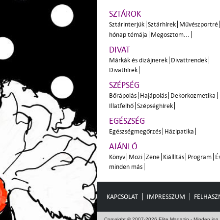
SZTÁROK
Sztárinterjúk
Sztárhírek
Művészportré
hónap témája
Megosztom...
DIVAT
Márkák és dizájnerek
Divattrendek
Divathírek
SZÉPSÉG
Bőrápolás
Hajápolás
Dekorkozmetika
Illatfelhő
Szépséghírek
EGÉSZSÉG
Egészségmegőrzés
Házipatika
AJÁNLÓ
Könyv
Mozi
Zene
Kiállítás
Program
É
minden más
KAPCSOLAT
IMPRESSZUM
FELHASZN
Copyright © 2007-2026 Elite Magazin - Minden jog 