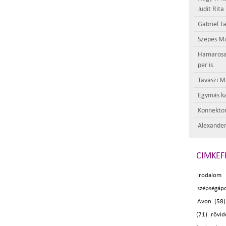
Judit Rita
Gabriel Ta
Szepes Má
Hamarosan 
per is
Tavaszi M
Egymás ka
Konnektor
Alexander
CIMKEF
irodalom
szépségáp
Avon (58)
(71)
rövid