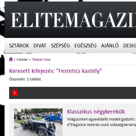
SZTÁROK
DIVAT
SZÉPSÉG
EGÉSZSÉG
AJÁNLÓ
DESI
Főoldal
Találati lista
Keresett kifejezés: "Festetics kastély"
Összesen: 1 találat.
1
Klasszikus négykerekűk
Világszinten egyedülálló modell győzött 
d’Elegance veterán autó szépségversen