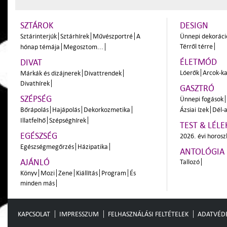
SZTÁROK
DESIGN
Sztárinterjúk
Sztárhírek
Művészportré
A
Ünnepi dekoráci
Térről térre
hónap témája
Megosztom...
ÉLETMÓD
DIVAT
Lóerők
Arcok-ka
Márkák és dizájnerek
Divattrendek
Divathírek
GASZTRÓ
SZÉPSÉG
Ünnepi fogások
Bőrápolás
Hajápolás
Dekorkozmetika
Ázsiai ízek
Dél-a
Illatfelhő
Szépséghírek
TEST & LÉLE
EGÉSZSÉG
2026. évi horos
Egészségmegőrzés
Házipatika
ANTOLÓGIA
AJÁNLÓ
Tallozó
Könyv
Mozi
Zene
Kiállítás
Program
És
minden más
KAPCSOLAT
IMPRESSZUM
FELHASZNÁLÁSI FELTÉTELEK
ADATVÉD