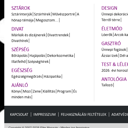
SZTÁROK
DESIGN
Sztárinterjúk
Sztárhírek
Művészportré
A
Ünnepi dekoráci
Térről térre
hónap témája
Megosztom...
ÉLETMÓD
DIVAT
Lóerők
Arcok-ka
Márkák és dizájnerek
Divattrendek
Divathírek
GASZTRÓ
SZÉPSÉG
Ünnepi fogások
Bőrápolás
Hajápolás
Dekorkozmetika
Ázsiai ízek
Dél-a
Illatfelhő
Szépséghírek
TEST & LÉLE
EGÉSZSÉG
2026. évi horos
Egészségmegőrzés
Házipatika
ANTOLÓGIA
AJÁNLÓ
Tallozó
Könyv
Mozi
Zene
Kiállítás
Program
És
minden más
KAPCSOLAT
IMPRESSZUM
FELHASZNÁLÁSI FELTÉTELEK
ADATVÉD
Copyright © 2007-2026 Elite Magazin - Minden jog fenntartva.