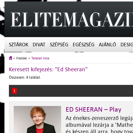
SZTÁROK
DIVAT
SZÉPSÉG
EGÉSZSÉG
AJÁNLÓ
DESI
Főoldal
Találati lista
Keresett kifejezés: "Ed Sheeran"
Összesen: 4 találat.
1
ED SHEERAN – Play
Az énekes-zeneszerző legúj
albumával lezárja a ’Mathe
és készen áll arra, hogy to