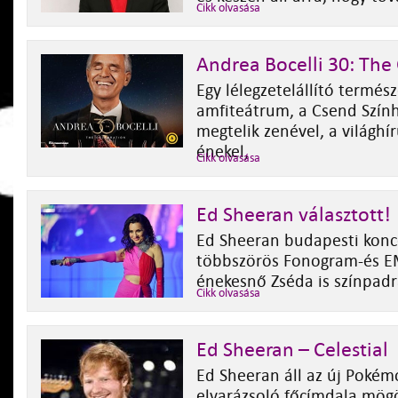
Cikk olvasása
Andrea Bocelli 30: The
Egy lélegzetelállító termés
amfiteátrum, a Csend Szính
megtelik zenével, a világhí
énekel,
Cikk olvasása
Ed Sheeran választott!
Ed Sheeran budapesti konc
többszörös Fonogram-és E
énekesnő Zséda is színpadr
Cikk olvasása
Ed Sheeran – Celestial
Ed Sheeran áll az új Pokém
elvarázsoló főcímdala mög