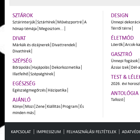
SZTÁROK
DESIGN
Sztárinterjúk
Sztárhírek
Művészportré
A
Ünnepi dekoráci
Térről térre
hónap témája
Megosztom...
ÉLETMÓD
DIVAT
Lóerők
Arcok-ka
Márkák és dizájnerek
Divattrendek
Divathírek
GASZTRÓ
SZÉPSÉG
Ünnepi fogások
Bőrápolás
Hajápolás
Dekorkozmetika
Ázsiai ízek
Dél-a
Illatfelhő
Szépséghírek
TEST & LÉLE
EGÉSZSÉG
2026. évi horos
Egészségmegőrzés
Házipatika
ANTOLÓGIA
AJÁNLÓ
Tallozó
Könyv
Mozi
Zene
Kiállítás
Program
És
minden más
KAPCSOLAT
IMPRESSZUM
FELHASZNÁLÁSI FELTÉTELEK
ADATVÉD