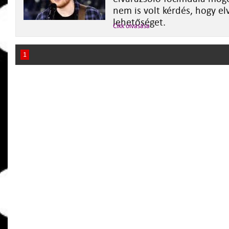
nem is volt kérdés, hogy elv
lehetőséget.
Cikk olvasása
1