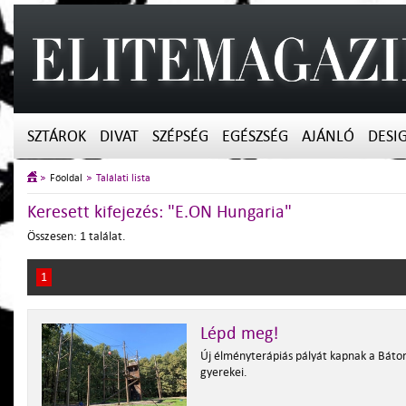
SZTÁROK
DIVAT
SZÉPSÉG
EGÉSZSÉG
AJÁNLÓ
DESI
Főoldal
Találati lista
Keresett kifejezés: "E.ON Hungaria"
Összesen: 1 találat.
1
Lépd meg!
Új élményterápiás pályát kapnak a Bátor
gyerekei.