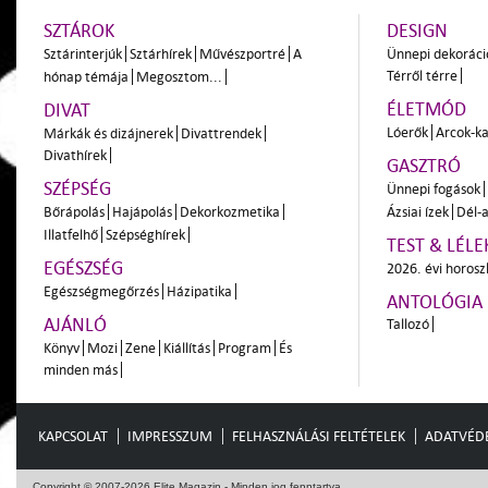
SZTÁROK
DESIGN
Sztárinterjúk
Sztárhírek
Művészportré
A
Ünnepi dekoráci
Térről térre
hónap témája
Megosztom...
ÉLETMÓD
DIVAT
Lóerők
Arcok-ka
Márkák és dizájnerek
Divattrendek
Divathírek
GASZTRÓ
SZÉPSÉG
Ünnepi fogások
Bőrápolás
Hajápolás
Dekorkozmetika
Ázsiai ízek
Dél-a
Illatfelhő
Szépséghírek
TEST & LÉLE
EGÉSZSÉG
2026. évi horos
Egészségmegőrzés
Házipatika
ANTOLÓGIA
AJÁNLÓ
Tallozó
Könyv
Mozi
Zene
Kiállítás
Program
És
minden más
KAPCSOLAT
IMPRESSZUM
FELHASZNÁLÁSI FELTÉTELEK
ADATVÉD
Copyright © 2007-2026 Elite Magazin - Minden jog fenntartva.