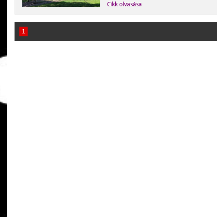
Cikk olvasása
1