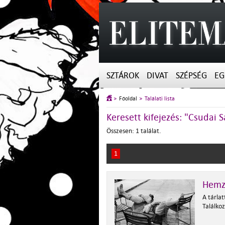
SZTÁROK
DIVAT
SZÉPSÉG
EG
Főoldal
Találati lista
Keresett kifejezés: "Csudai 
Összesen: 1 találat.
1
Hemz
A tárla
Találkoz