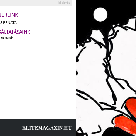
hirdetés
NEREINK
S RENÁTA
GÁLTATÁSAINK
atásaink