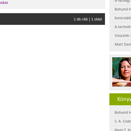
A hétvégi
asása
Bohumil H
Kontrolál
1 db cikk | 1 oldal
A technótó
Visszatér 
Matt Dam
Könyv
Bohumil H
S. A. Cosb
Nagy T. K