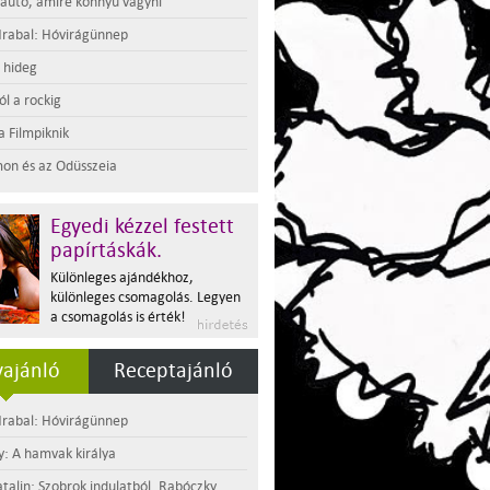
 autó, amire könnyű vágyni
rabal: Hóvirágünnep
t hideg
l a rockig
a Filmpiknik
on és az Odüsszeia
Egyedi kézzel festett
papírtáskák.
Különleges ajándékhoz,
különleges csomagolás. Legyen
a csomagolás is érték!
ajánló
Receptajánló
rabal: Hóvirágünnep
y: A hamvak királya
atalin: Szobrok indulatból. Rabóczky