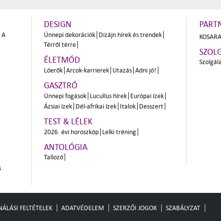
DESIGN
PART
A
Ünnepi dekorációk
Dizájn hírek és trendek
KOSARA
Térről térre
SZOL
ÉLETMÓD
Szolgál
Lóerők
Arcok-karrierek
Utazás
Adni jó!
GASZTRÓ
Ünnepi fogások
Lucullus hírek
Európai ízek
Ázsiai ízek
Dél-afrikai ízek
Italok
Desszert
TEST & LÉLEK
2026. évi horoszkóp
Lelki tréning
ANTOLÓGIA
Tallozó
s
ÁLÁSI FELTÉTELEK
ADATVÉDELEM
SZERZŐI JOGOK
SZABÁLYZAT