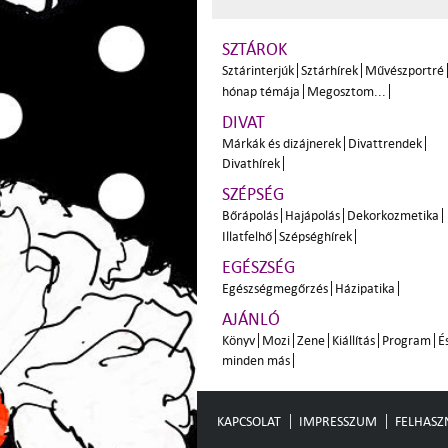
SZTÁROK
Sztárinterjúk
Sztárhírek
Művészportré
hónap témája
Megosztom...
DIVAT
Márkák és dizájnerek
Divattrendek
Divathírek
SZÉPSÉG
Bőrápolás
Hajápolás
Dekorkozmetika
Illatfelhő
Szépséghírek
EGÉSZSÉG
Egészségmegőrzés
Házipatika
AJÁNLÓ
Könyv
Mozi
Zene
Kiállítás
Program
É
minden más
KAPCSOLAT
IMPRESSZUM
FELHASZN