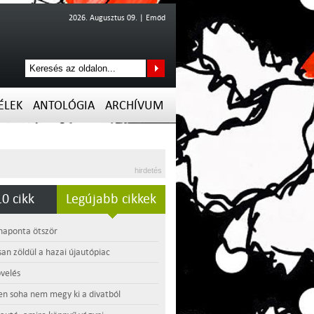
2026. Augusztus 09. | Emőd
ÉLEK
ANTOLÓGIA
ARCHÍVUM
hirdetés
0 cikk
Legújabb cikkek
 naponta ötször
an zöldül a hazai újautópiac
velés
en soha nem megy ki a divatból