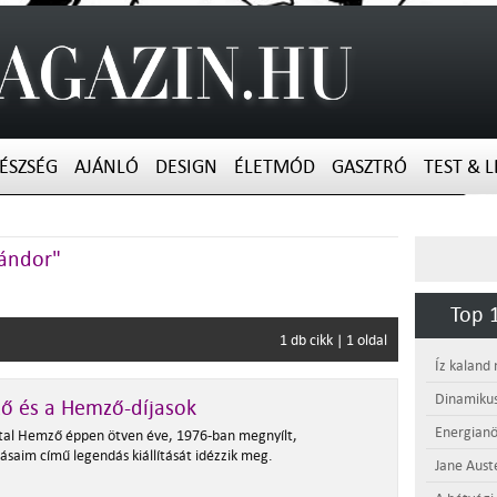
ÉSZSÉG
AJÁNLÓ
DESIGN
ÉLETMÓD
GASZTRÓ
TEST & L
Sándor"
Top 1
1 db cikk | 1 oldal
Íz kaland
Dinamikus
ő és a Hemző-díjasok
Energianö
ttal Hemző éppen ötven éve, 1976-ban megnyílt,
ásaim című legendás kiállítását idézzik meg.
Jane Aust