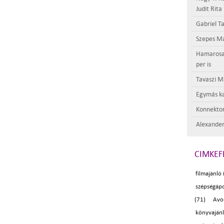
Judit Rita
Gabriel Ta
Szepes Má
Hamarosan 
per is
Tavaszi M
Egymás ka
Konnektor
Alexander
CIMKEF
filmajánló 
szépségápo
(71)
Avo
könyvaján