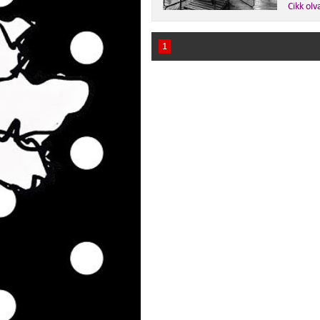
Cikk olv
1