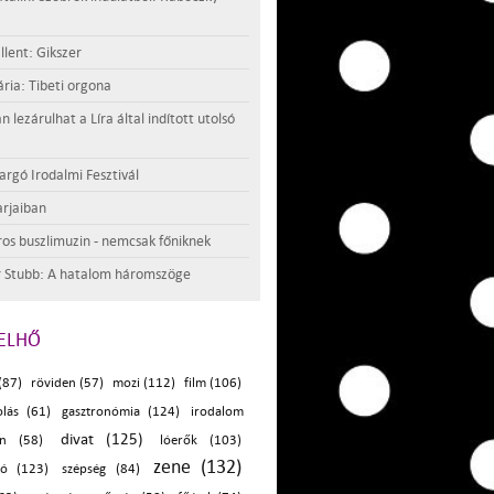
llent: Gikszer
ria: Tibeti orgona
lezárulhat a Líra által indított utolsó
argó Irodalmi Fesztivál
rjaiban
os buszlimuzin - nemcsak főniknek
 Stubb: A hatalom háromszöge
ELHŐ
(87)
röviden (57)
mozi (112)
film (106)
lás (61)
gasztronómia (124)
irodalom
divat (125)
n (58)
lóerők (103)
zene (132)
ló (123)
szépség (84)