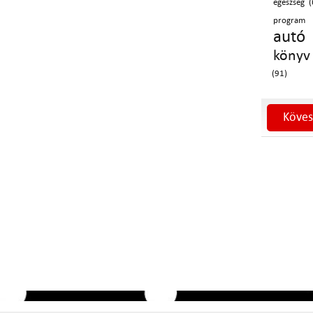
egészség (
program 
autó 
könyv
(91)
Köves