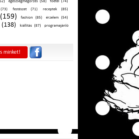
62)
egészségmegőrzés (58)
főétel (74)
(73)
festészet (71)
receptek (85)
(159)
fashion (85)
érzelem (54)
 (138)
kiállítás (87)
programajánló
s minket!