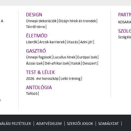
DESIGN
PART
A
Ünnepi dekorációk
Dizájn hírek és trendek
KOSARA
Térről térre
SZOL
ÉLETMÓD
Szolgál
Lóerők
Arcok-karrierek
Utazás
Adni jó!
GASZTRÓ
Ünnepi fogások
Lucullus hírek
Európai ízek
Ázsiai ízek
Dél-afrikai ízek
Italok
Desszert
TEST & LÉLEK
2026. évi horoszkóp
Lelki tréning
ANTOLÓGIA
Tallozó
s
ÁLÁSI FELTÉTELEK
ADATVÉDELEM
SZERZŐI JOGOK
SZABÁLYZAT