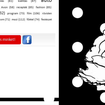
autó
olás (61)
kiállítás (87)
Avon (58)
receptek (85)
fashion (85)
32)
program (73)
film (106)
röviden
lom (71)
mozi (112)
főétel (74)
festészet
s minket!