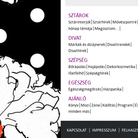
SZTÁROK
Sztárinterjúk
Sztárhírek
Művészportré
hónap témája
Megosztom...
DIVAT
Márkák és dizájnerek
Divattrendek
Divathírek
SZÉPSÉG
Bőrápolás
Hajápolás
Dekorkozmetika
Illatfelhő
Szépséghírek
EGÉSZSÉG
Egészségmegőrzés
Házipatika
AJÁNLÓ
Könyv
Mozi
Zene
Kiállítás
Program
É
minden más
KAPCSOLAT
IMPRESSZUM
FELHASZN