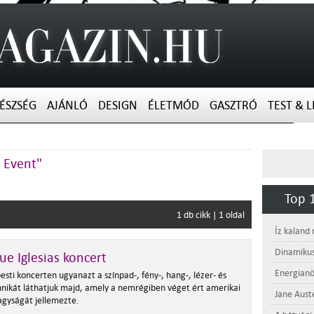
ÉSZSÉG
AJÁNLÓ
DESIGN
ÉLETMÓD
GASZTRÓ
TEST & L
y Event"
Top 1
1 db cikk | 1 oldal
Íz kaland
Dinamikus
ue Iglesias koncert
Energianö
sti koncerten ugyanazt a színpad-, fény-, hang-, lézer- és
hnikát láthatjuk majd, amely a nemrégiben véget ért amerikai
Jane Aust
agyságát jellemezte.