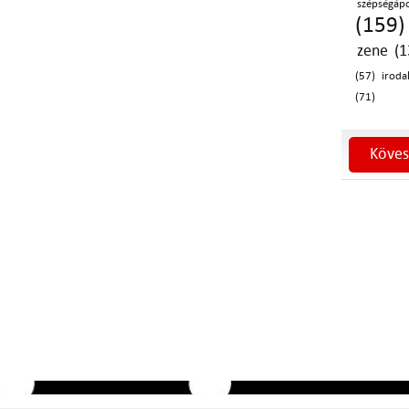
szépségáp
(159)
zene (1
(57)
iroda
(71)
Köves