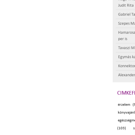
Judit Rita
Gabriel Ta
Szepes Má
Hamarosan 
per is
Tavaszi M
Egymás ka
Konnektor
Alexander
CIMKEF
érzelem (
könyvaján
egészségm
(103)