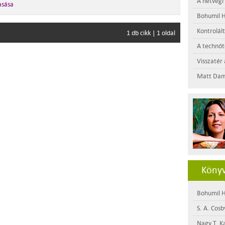
A hétvégi
asása
Bohumil H
Kontrolál
1 db cikk | 1 oldal
A technótó
Visszatér 
Matt Dam
Könyv
Bohumil H
S. A. Cosb
Nagy T. K