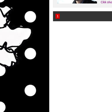
Cikk olv
1