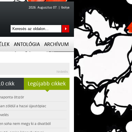
2026. Augusztus 07. | Ibolya
ÉLEK
ANTOLÓGIA
ARCHÍVUM
hirdetés
0 cikk
Legújabb cikkek
 naponta ötször
an zöldül a hazai újautópiac
velés
en soha nem megy ki a divatból