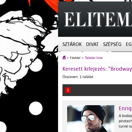
SZTÁROK
DIVAT
SZÉPSÉG
EG
Főoldal
Találati lista
Keresett kifejezés: "Brodwa
Összesen: 1 találat.
1
Enriq
A budape
pirotec
turné n