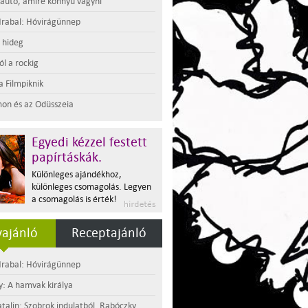
 autó, amire könnyű vágyni
rabal: Hóvirágünnep
t hideg
l a rockig
a Filmpiknik
on és az Odüsszeia
Egyedi kézzel festett
papírtáskák.
Különleges ajándékhoz,
különleges csomagolás. Legyen
a csomagolás is érték!
ajánló
Receptajánló
rabal: Hóvirágünnep
y: A hamvak királya
atalin: Szobrok indulatból. Rabóczky