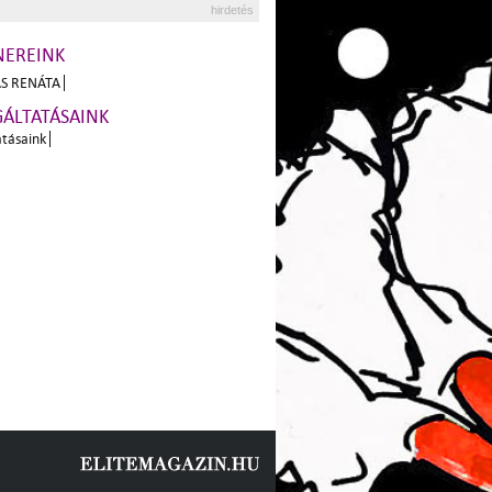
hirdetés
NEREINK
S RENÁTA
GÁLTATÁSAINK
atásaink