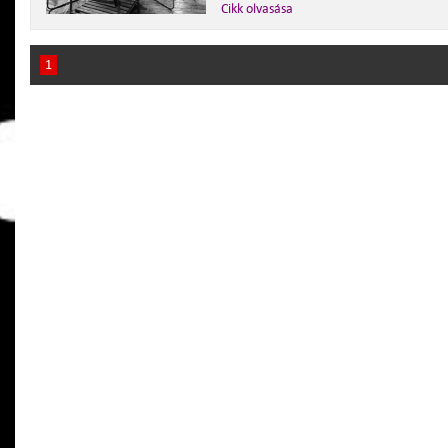
Cikk olvasása
1