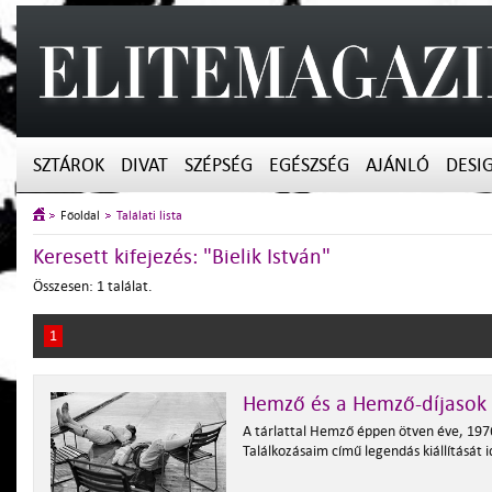
SZTÁROK
DIVAT
SZÉPSÉG
EGÉSZSÉG
AJÁNLÓ
DESI
Főoldal
Találati lista
Keresett kifejezés: "Bielik István"
Összesen: 1 találat.
1
Hemző és a Hemző-díjasok
A tárlattal Hemző éppen ötven éve, 197
Találkozásaim című legendás kiállítását 