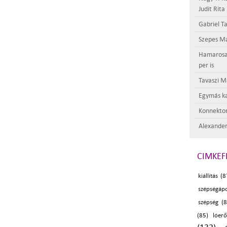
Judit Rita
Gabriel Ta
Szepes Má
Hamarosan 
per is
Tavaszi M
Egymás ka
Konnektor
Alexander
CIMKEF
kiállítás (8
szépségápo
szépség (8
(85)
lóerő