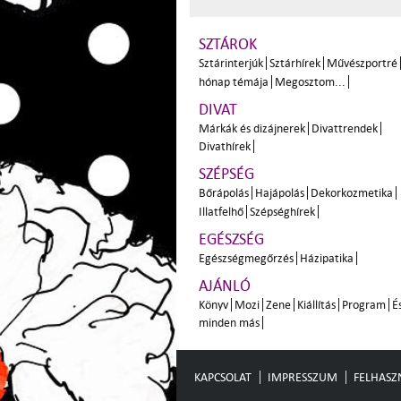
SZTÁROK
Sztárinterjúk
Sztárhírek
Művészportré
hónap témája
Megosztom...
DIVAT
Márkák és dizájnerek
Divattrendek
Divathírek
SZÉPSÉG
Bőrápolás
Hajápolás
Dekorkozmetika
Illatfelhő
Szépséghírek
EGÉSZSÉG
Egészségmegőrzés
Házipatika
AJÁNLÓ
Könyv
Mozi
Zene
Kiállítás
Program
É
minden más
KAPCSOLAT
IMPRESSZUM
FELHASZN