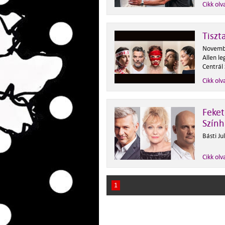
Cikk olv
Tiszt
Novembe
Allen le
Centrál
Cikk olv
Feket
Szín
Básti Ju
Cikk olv
1