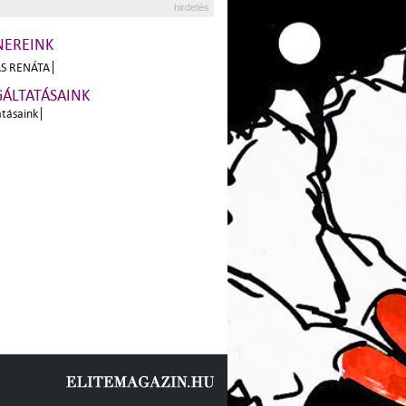
hirdetés
NEREINK
S RENÁTA
GÁLTATÁSAINK
atásaink