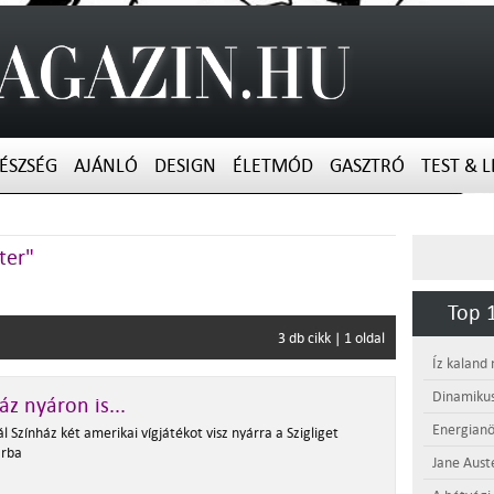
ÉSZSÉG
AJÁNLÓ
DESIGN
ÉLETMÓD
GASZTRÓ
TEST & L
ter"
Top 1
3 db cikk | 1 oldal
Íz kaland
Dinamikus
áz nyáron is...
Energianö
l Színház két amerikai vígjátékot visz nyárra a Szigliget
arba
Jane Aust