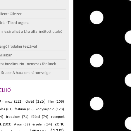
llent: Gikszer
ria: Tibeti orgona
lezárulhat a Líra által indított utolsó
argó Irodalmi Fesztivál
rjaiban
os buszlimuzin - nemcsak főniknek
 Stubb: A hatalom háromszöge
ELHŐ
divat (125)
7)
mozi (112)
film (106)
lás (61)
fashion (85)
könyvajánló (123)
4)
irodalom (71)
főétel (74)
receptek
zene
k (103)
Avon (58)
érzelem (54)