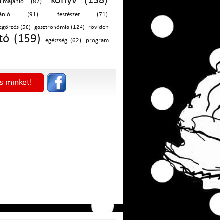
könyv (138)
filmajánló (87)
ajánló (91)
festészet (71)
egőrzés (58)
gasztronómia (124)
röviden
tó (159)
egészség (62)
program
s minket!