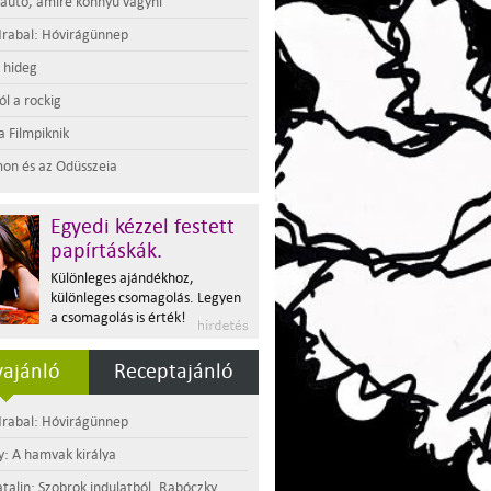
 autó, amire könnyű vágyni
rabal: Hóvirágünnep
t hideg
l a rockig
a Filmpiknik
on és az Odüsszeia
Egyedi kézzel festett
papírtáskák.
Különleges ajándékhoz,
különleges csomagolás. Legyen
a csomagolás is érték!
ajánló
Receptajánló
rabal: Hóvirágünnep
y: A hamvak királya
atalin: Szobrok indulatból. Rabóczky