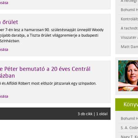
A hétvégi
asása
Bohumil H
Kontrolál
a őrület
A technótó
r 7-én lesz a hamarosan 90. születésnapját ünneplő Woody
gújabb darabja, a Tiszta őrület világpremierje a budapesti
Visszatér 
 Színházban.
Matt Dam
asása
e Péter bemutató a 20 éves Centrál
házban
li és Alföldi Róbert most először játszanak egy színpadon.
asása
Könyv
3 db cikk | 1 oldal
Bohumil H
S. A. Cosb
Nagy T. K