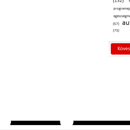
(132)
program
egészségm
au
(57)
(73)
Köves