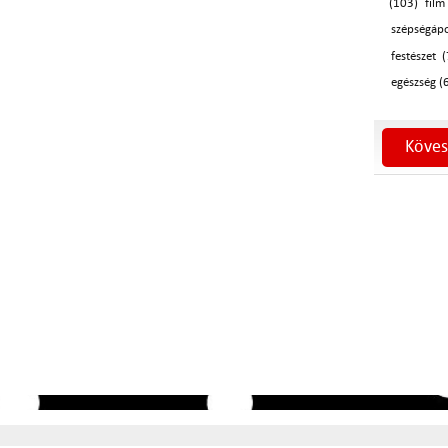
(103)
film
szépségáp
festészet 
egészség (
Köves