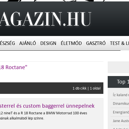
ÉSZSÉG
AJÁNLÓ
DESIGN
ÉLETMÓD
GASZTRÓ
TEST & L
18 Roctane"
Top 1
1 db cikk | 1 oldal
Íz kaland
Dinamikus
terrel és custom baggerrel ünnepelnek
Energianö
 12 nineT és a R 18 Roctane a BMW Motorrad 100 éves
mának alkalmából lép színre.
Jane Aust