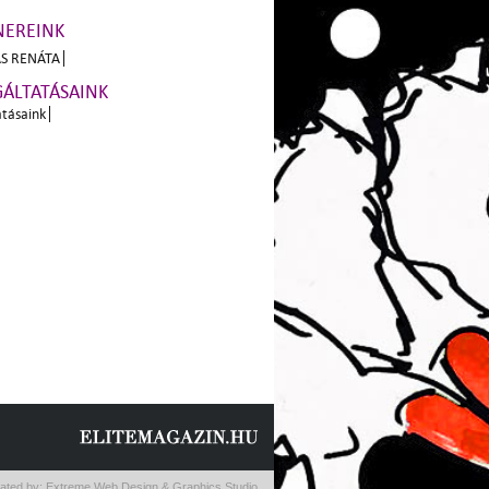
NEREINK
S RENÁTA
GÁLTATÁSAINK
atásaink
ated by:
Extreme Web Design & Graphics Studio