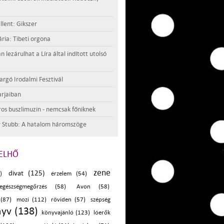
llent: Gikszer
ria: Tibeti orgona
lezárulhat a Líra által indított utolsó
argó Irodalmi Fesztivál
rjaiban
os buszlimuzin - nemcsak főniknek
 Stubb: A hatalom háromszöge
ELHŐ
zene
divat (125)
)
érzelem (54)
egészségmegőrzés (58)
Avon (58)
 (87)
mozi (112)
röviden (57)
szépség
yv (138)
könyvajánló (123)
lóerők