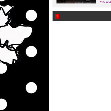
Cikk olv
1