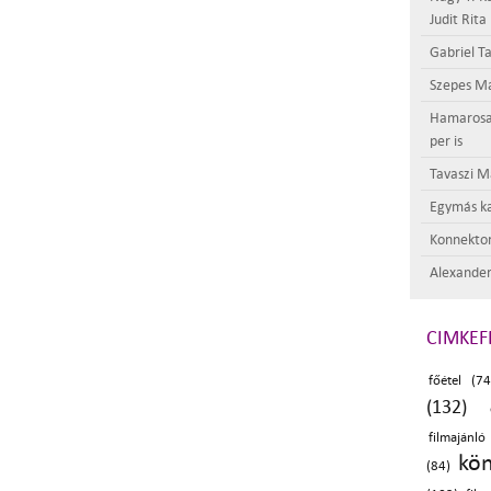
Judit Rita
Gabriel Ta
Szepes Má
Hamarosan 
per is
Tavaszi M
Egymás ka
Konnektor
Alexander
CIMKEF
főétel (74
(132)
filmajánló
kön
(84)