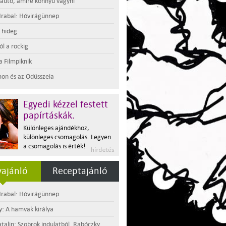
 autó, amire könnyű vágyni
rabal: Hóvirágünnep
t hideg
l a rockig
a Filmpiknik
on és az Odüsszeia
Egyedi kézzel festett
papírtáskák.
Különleges ajándékhoz,
különleges csomagolás. Legyen
a csomagolás is érték!
ajánló
Receptajánló
rabal: Hóvirágünnep
y: A hamvak királya
atalin: Szobrok indulatból. Rabóczky