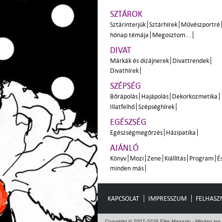
SZTÁROK
Sztárinterjúk
Sztárhírek
Művészportré
hónap témája
Megosztom...
DIVAT
Márkák és dizájnerek
Divattrendek
Divathírek
SZÉPSÉG
Bőrápolás
Hajápolás
Dekorkozmetika
Illatfelhő
Szépséghírek
EGÉSZSÉG
Egészségmegőrzés
Házipatika
AJÁNLÓ
Könyv
Mozi
Zene
Kiállítás
Program
É
minden más
KAPCSOLAT
IMPRESSZUM
FELHASZN
Copyright © 2007-2026 Elite Magazin - Minden jog 