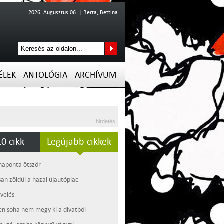
2026. Augusztus 06. | Berta, Bettina
ÉLEK
ANTOLÓGIA
ARCHÍVUM
hirdetés
0 cikk
Legújabb cikkek
 naponta ötször
an zöldül a hazai újautópiac
velés
en soha nem megy ki a divatból