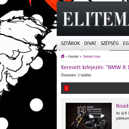
SZTÁROK
DIVAT
SZÉPSÉG
EG
Főoldal
Találati lista
Keresett kifejezés: "BMW R 
Összesen: 1 találat.
1
Roads
Az új R
jubileu