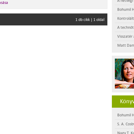
A hétvégi
asása
Bohumil H
Kontrolál
1 db cikk | 1 oldal
A technótó
Visszatér 
Matt Dam
Könyv
Bohumil H
S. A. Cosb
Nagy T. K