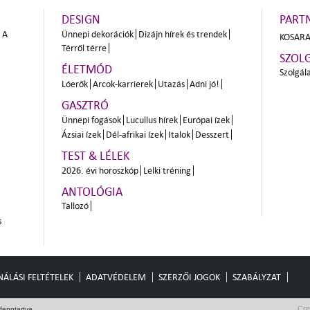
DESIGN
PART
A
Ünnepi dekorációk
Dizájn hírek és trendek
KOSARA
Térről térre
SZOL
ÉLETMÓD
Szolgál
Lóerők
Arcok-karrierek
Utazás
Adni jó!
GASZTRÓ
Ünnepi fogások
Lucullus hírek
Európai ízek
Ázsiai ízek
Dél-afrikai ízek
Italok
Desszert
TEST & LÉLEK
2026. évi horoszkóp
Lelki tréning
ANTOLÓGIA
Tallozó
s
ÁLÁSI FELTÉTELEK
ADATVÉDELEM
SZERZŐI JOGOK
SZABÁLYZAT
Cre
fenntartva.