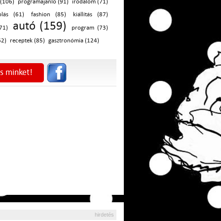
 (106)
programajánló (91)
irodalom (71)
olás (61)
fashion (85)
kiállítás (87)
autó (159)
(71)
program (73)
62)
receptek (85)
gasztronómia (124)
s minket!
hirdetés