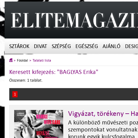
SZTÁROK
DIVAT
SZÉPSÉG
EGÉSZSÉG
AJÁNLÓ
DESI
Főoldal
Találati lista
Keresett kifejezés: "BAGLYAS Erika"
Összesen: 1 találat.
1
Vigyázat, törékeny – H
A különböző művészeti pozí
szempontokat vonultatnak 
korunk egyik kulcsfogalma, 