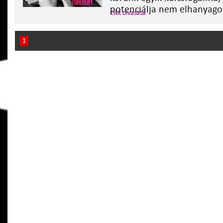
potenciálja nem elhanyago
Cikk olvasása
1