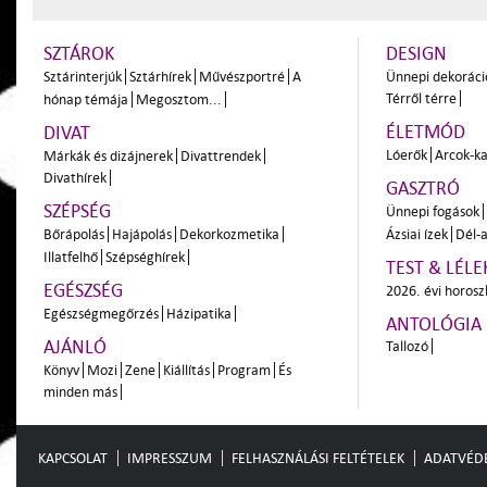
SZTÁROK
DESIGN
Sztárinterjúk
Sztárhírek
Művészportré
A
Ünnepi dekoráci
Térről térre
hónap témája
Megosztom...
ÉLETMÓD
DIVAT
Lóerők
Arcok-ka
Márkák és dizájnerek
Divattrendek
Divathírek
GASZTRÓ
SZÉPSÉG
Ünnepi fogások
Bőrápolás
Hajápolás
Dekorkozmetika
Ázsiai ízek
Dél-a
Illatfelhő
Szépséghírek
TEST & LÉLE
EGÉSZSÉG
2026. évi horos
Egészségmegőrzés
Házipatika
ANTOLÓGIA
AJÁNLÓ
Tallozó
Könyv
Mozi
Zene
Kiállítás
Program
És
minden más
KAPCSOLAT
IMPRESSZUM
FELHASZNÁLÁSI FELTÉTELEK
ADATVÉD